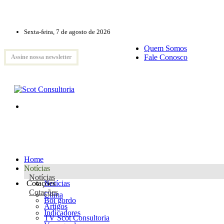
Sexta-feira, 7 de agosto de 2026
Quem Somos
Fale Conosco
Assine nossa newsletter
Home
Notícias
Notícias
Cotações
Notícias
Cotações
Clima
Boi gordo
Artigos
Indicadores
TV Scot Consultoria