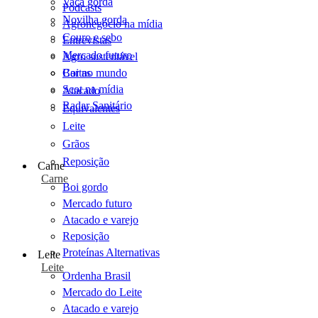
Vaca gorda
Podcasts
Novilha gorda
Agronegócio na mídia
Couro e sebo
Entrevistas
Mercado futuro
Agro sustentável
Cartas
Boi no mundo
Scot na mídia
Atacado
Radar Sanitário
Equivalentes
Leite
Grãos
Reposição
Carne
Carne
Boi gordo
Mercado futuro
Atacado e varejo
Reposição
Proteínas Alternativas
Leite
Leite
Ordenha Brasil
Mercado do Leite
Atacado e varejo