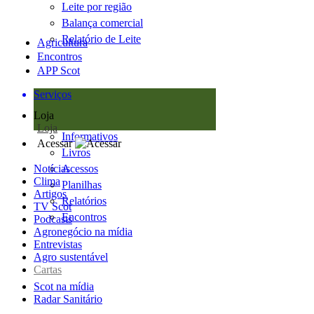
Leite por região
Balança comercial
Relatório de Leite
Agricultura
Encontros
APP Scot
Serviços
Loja
Loja
Informativos
Acessar
Livros
Notícias
Acessos
Clima
Planilhas
Artigos
Relatórios
TV Scot
Encontros
Podcasts
Agronegócio na mídia
Entrevistas
Agro sustentável
Cartas
Scot na mídia
Radar Sanitário