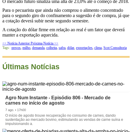
O mercado futuro sinaliza uma alta de 23,0% até o começo de 2018.
Para o pecuarista que ainda não comprou o alimento concentrado
para o segundo giro do confinamento a sugestão é de compra, já que
a cotação deverá subir neste segundo semestre.
A cotação do dólar firme em relação ao real é um fator que deverá
manter a exportação aquecida.
<< Notícia Anterior
Próxima Notícia >>
Tags:
preços
,
milho
,
demanda
,
colheita
,
safra
,
dólar
,
exportações
,
clima
,
Scot Consultoria
Últimas Notícias
Agro Num Instante - Episódio 806 - Mercado de
carnes no início de agosto
7 ago. • 17h00
O início de agosto trouxe recuperação no consumo de carnes, dando
sustentação ao mercado bovino, estimulando as vendas de carne suína e
impulsionando a.