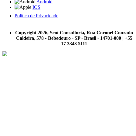
Android
IOS
Política de Privacidade
A Scot Consultoria não se responsabiliza por negócios realizados a partir das informações contidas em
nosso site.
Copyright 2026, Scot Consultoria, Rua Coronel Conrado
Caldeira, 578 • Bebedouro - SP - Brasil - 14701-000 | +55
17 3343 5111