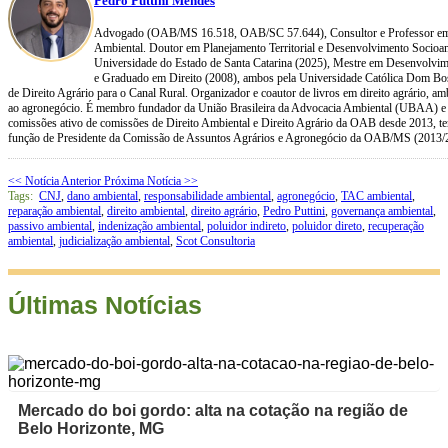
Pedro Puttini Mendes
Advogado (OAB/MS 16.518, OAB/SC 57.644), Consultor e Professor em 
Ambiental. Doutor em Planejamento Territorial e Desenvolvimento Socioam
Universidade do Estado de Santa Catarina (2025), Mestre em Desenvolvim
e Graduado em Direito (2008), ambos pela Universidade Católica Dom Bos
de Direito Agrário para o Canal Rural. Organizador e coautor de livros em direito agrário, amb
ao agronegócio. É membro fundador da União Brasileira da Advocacia Ambiental (UBAA) 
comissões ativo de comissões de Direito Ambiental e Direito Agrário da OAB desde 2013, te
função de Presidente da Comissão de Assuntos Agrários e Agronegócio da OAB/MS (2013/
<< Notícia Anterior
Próxima Notícia >>
Tags:
CNJ
,
dano ambiental
,
responsabilidade ambiental
,
agronegócio
,
TAC ambiental
,
reparação ambiental
,
direito ambiental
,
direito agrário
,
Pedro Puttini
,
governança ambiental
,
passivo ambiental
,
indenização ambiental
,
poluidor indireto
,
poluidor direto
,
recuperação
ambiental
,
judicialização ambiental
,
Scot Consultoria
Últimas Notícias
Mercado do boi gordo: alta na cotação na região de
Belo Horizonte, MG