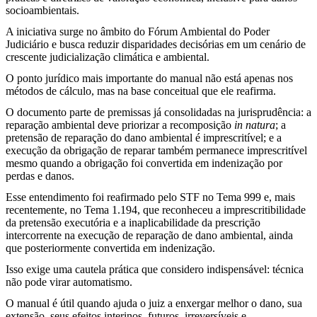
socioambientais.
A iniciativa surge no âmbito do Fórum Ambiental do Poder
Judiciário e busca reduzir disparidades decisórias em um cenário de
crescente judicialização climática e ambiental.
O ponto jurídico mais importante do manual não está apenas nos
métodos de cálculo, mas na base conceitual que ele reafirma.
O documento parte de premissas já consolidadas na jurisprudência: a
reparação ambiental deve priorizar a recomposição
in natura
; a
pretensão de reparação do dano ambiental é imprescritível; e a
execução da obrigação de reparar também permanece imprescritível
mesmo quando a obrigação foi convertida em indenização por
perdas e danos.
Esse entendimento foi reafirmado pelo STF no Tema 999 e, mais
recentemente, no Tema 1.194, que reconheceu a imprescritibilidade
da pretensão executória e a inaplicabilidade da prescrição
intercorrente na execução de reparação de dano ambiental, ainda
que posteriormente convertida em indenização.
Isso exige uma cautela prática que considero indispensável: técnica
não pode virar automatismo.
O manual é útil quando ajuda o juiz a enxergar melhor o dano, sua
extensão, seus efeitos interinos, futuros, irreversíveis e