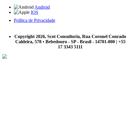
Android
IOS
Política de Privacidade
A Scot Consultoria não se responsabiliza por negócios realizados a partir das informações contidas em
nosso site.
Copyright 2026, Scot Consultoria, Rua Coronel Conrado
Caldeira, 578 • Bebedouro - SP - Brasil - 14701-000 | +55
17 3343 5111