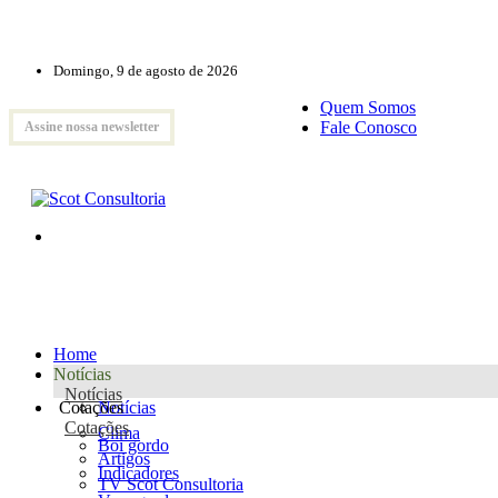
Domingo, 9 de agosto de 2026
Quem Somos
Fale Conosco
Assine nossa newsletter
Home
Notícias
Notícias
Cotações
Notícias
Cotações
Clima
Boi gordo
Artigos
Indicadores
TV Scot Consultoria