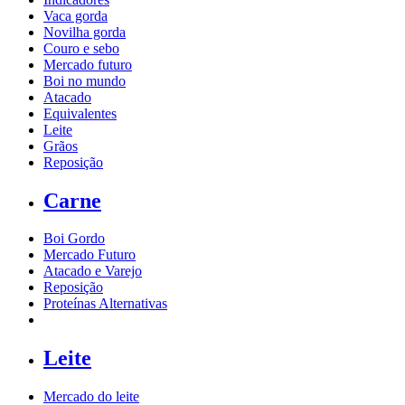
Vaca gorda
Novilha gorda
Couro e sebo
Mercado futuro
Boi no mundo
Atacado
Equivalentes
Leite
Grãos
Reposição
Carne
Boi Gordo
Mercado Futuro
Atacado e Varejo
Reposição
Proteínas Alternativas
Leite
Mercado do leite