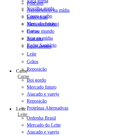
Vaca gorda
Podcasts
Novilha gorda
Agronegócio na mídia
Couro e sebo
Entrevistas
Mercado futuro
Agro sustentável
Cartas
Boi no mundo
Scot na mídia
Atacado
Radar Sanitário
Equivalentes
Leite
Grãos
Reposição
Carne
Carne
Boi gordo
Mercado futuro
Atacado e varejo
Reposição
Proteínas Alternativas
Leite
Leite
Ordenha Brasil
Mercado do Leite
Atacado e varejo