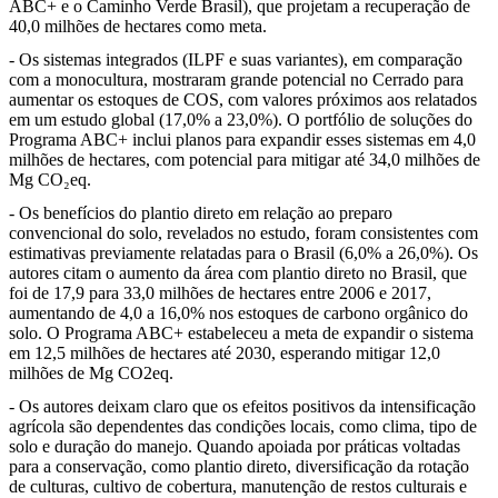
ABC+ e o Caminho Verde Brasil), que projetam a recuperação de
40,0 milhões de hectares como meta.
- Os sistemas integrados (ILPF e suas variantes), em comparação
com a monocultura, mostraram grande potencial no Cerrado para
aumentar os estoques de COS, com valores próximos aos relatados
em um estudo global (17,0% a 23,0%). O portfólio de soluções do
Programa ABC+ inclui planos para expandir esses sistemas em 4,0
milhões de hectares, com potencial para mitigar até 34,0 milhões de
Mg CO₂eq.
- Os benefícios do plantio direto em relação ao preparo
convencional do solo, revelados no estudo, foram consistentes com
estimativas previamente relatadas para o Brasil (6,0% a 26,0%). Os
autores citam o aumento da área com plantio direto no Brasil, que
foi de 17,9 para 33,0 milhões de hectares entre 2006 e 2017,
aumentando de 4,0 a 16,0% nos estoques de carbono orgânico do
solo. O Programa ABC+ estabeleceu a meta de expandir o sistema
em 12,5 milhões de hectares até 2030, esperando mitigar 12,0
milhões de Mg CO2eq.
- Os autores deixam claro que os efeitos positivos da intensificação
agrícola são dependentes das condições locais, como clima, tipo de
solo e duração do manejo. Quando apoiada por práticas voltadas
para a conservação, como plantio direto, diversificação da rotação
de culturas, cultivo de cobertura, manutenção de restos culturais e