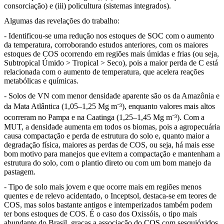
consorciação) e (iii) policultura (sistemas integrados).
Algumas das revelações do trabalho:
- Identificou-se uma redução nos estoques de SOC com o aumento
da temperatura, corroborando estudos anteriores, com os maiores
estoques de COS ocorrendo em regiões mais úmidas e frias (ou seja,
Subtropical Úmido > Tropical > Seco), pois a maior perda de C está
relacionada com o aumento de temperatura, que acelera reações
metabólicas e químicas.
- Solos de VN com menor densidade aparente são os da Amazônia e
da Mata Atlântica (1,05–1,25 Mg m⁻³), enquanto valores mais altos
ocorreram no Pampa e na Caatinga (1,25–1,45 Mg m⁻³). Com a
MUT, a densidade aumenta em todos os biomas, pois a agropecuária
causa compactação e perda de estrutura do solo e, quanto maior a
degradação física, maiores as perdas de COS, ou seja, há mais esse
bom motivo para manejos que evitem a compactação e mantenham a
estrutura do solo, com o plantio direto ou com um bom manejo da
pastagem.
- Tipo de solo mais jovem e que ocorre mais em regiões menos
quentes e de relevo acidentado, o Inceptsol, destaca-se em teores de
COS, mas solos bastante antigos e intemperizados também podem
ter bons estoques de COS. É o caso dos Oxissóis, o tipo mais
abundante do Brasil, graças a associação do COS com sesquióxidos