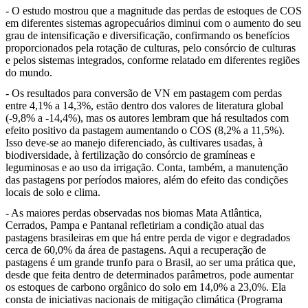
- O estudo mostrou que a magnitude das perdas de estoques de COS
em diferentes sistemas agropecuários diminui com o aumento do seu
grau de intensificação e diversificação, confirmando os benefícios
proporcionados pela rotação de culturas, pelo consórcio de culturas
e pelos sistemas integrados, conforme relatado em diferentes regiões
do mundo.
- Os resultados para conversão de VN em pastagem com perdas
entre 4,1% a 14,3%, estão dentro dos valores de literatura global
(-9,8% a -14,4%), mas os autores lembram que há resultados com
efeito positivo da pastagem aumentando o COS (8,2% a 11,5%).
Isso deve-se ao manejo diferenciado, às cultivares usadas, à
biodiversidade, à fertilização do consórcio de gramíneas e
leguminosas e ao uso da irrigação. Conta, também, a manutenção
das pastagens por períodos maiores, além do efeito das condições
locais de solo e clima.
- As maiores perdas observadas nos biomas Mata Atlântica,
Cerrados, Pampa e Pantanal refletiriam a condição atual das
pastagens brasileiras em que há entre perda de vigor e degradados
cerca de 60,0% da área de pastagens. Aqui a recuperação de
pastagens é um grande trunfo para o Brasil, ao ser uma prática que,
desde que feita dentro de determinados parâmetros, pode aumentar
os estoques de carbono orgânico do solo em 14,0% a 23,0%. Ela
consta de iniciativas nacionais de mitigação climática (Programa