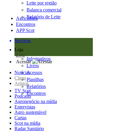
Leite por região
Balança comercial
Relatório de Leite
Agricultura
Encontros
APP Scot
Serviços
Loja
Loja
Informativos
Acessar
Livros
Notícias
Acessos
Clima
Planilhas
Artigos
Relatórios
TV Scot
Encontros
Podcasts
Agronegócio na mídia
Entrevistas
Agro sustentável
Cartas
Scot na mídia
Radar Sanitário