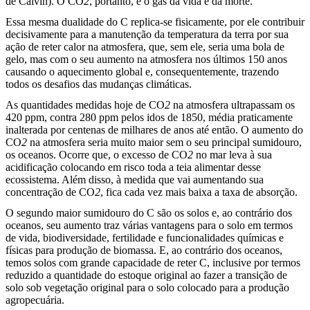
de Calvin). O CO
2
, portanto, é o gás da vida e da morte.
Essa mesma dualidade do C replica-se fisicamente, por ele contribuir
decisivamente para a manutenção da temperatura da terra por sua
ação de reter calor na atmosfera, que, sem ele, seria uma bola de
gelo, mas com o seu aumento na atmosfera nos últimos 150 anos
causando o aquecimento global e, consequentemente, trazendo
todos os desafios das mudanças climáticas.
As quantidades medidas hoje de CO
2
na atmosfera ultrapassam os
420 ppm, contra 280 ppm pelos idos de 1850, média praticamente
inalterada por centenas de milhares de anos até então. O aumento do
CO
2
na atmosfera seria muito maior sem o seu principal sumidouro,
os oceanos. Ocorre que, o excesso de CO
2
no mar leva à sua
acidificação colocando em risco toda a teia alimentar desse
ecossistema. Além disso, à medida que vai aumentando sua
concentração de CO
2
, fica cada vez mais baixa a taxa de absorção.
O segundo maior sumidouro do C são os solos e, ao contrário dos
oceanos, seu aumento traz várias vantagens para o solo em termos
de vida, biodiversidade, fertilidade e funcionalidades químicas e
físicas para produção de biomassa. E, ao contrário dos oceanos,
temos solos com grande capacidade de reter C, inclusive por termos
reduzido a quantidade do estoque original ao fazer a transição de
solo sob vegetação original para o solo colocado para a produção
agropecuária.