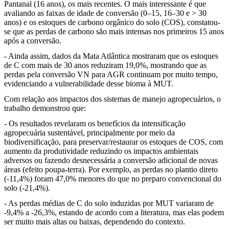
Pantanal (16 anos), os mais recentes. O mais interessante é que
avaliando as faixas de idade de conversão (0–15, 16–30 e > 30
anos) e os estoques de carbono orgânico do solo (COS), constatou-
se que as perdas de carbono são mais intensas nos primeiros 15 anos
após a conversão.
- Ainda assim, dados da Mata Atlântica mostraram que os estoques
de C com mais de 30 anos reduziram 19,0%, mostrando que as
perdas pela conversão VN para AGR continuam por muito tempo,
evidenciando a vulnerabilidade desse bioma à MUT.
Com relação aos impactos dos sistemas de manejo agropecuários, o
trabalho demonstrou que:
- Os resultados revelaram os benefícios da intensificação
agropecuária sustentável, principalmente por meio da
biodiversificação, para preservar/restaurar os estoques de COS, com
aumento da produtividade reduzindo os impactos ambientais
adversos ou fazendo desnecessária a conversão adicional de novas
áreas (efeito poupa-terra). Por exemplo, as perdas no plantio direto
(-11,4%) foram 47,0% menores do que no preparo convencional do
solo (-21,4%).
- As perdas médias de C do solo induzidas por MUT variaram de
-9,4% a -26,3%, estando de acordo com a literatura, mas elas podem
ser muito mais altas ou baixas, dependendo do contexto.