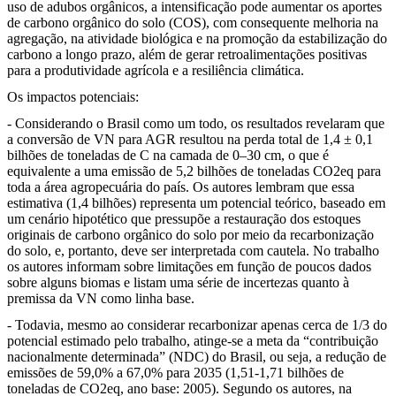
uso de adubos orgânicos, a intensificação pode aumentar os aportes
de carbono orgânico do solo (COS), com consequente melhoria na
agregação, na atividade biológica e na promoção da estabilização do
carbono a longo prazo, além de gerar retroalimentações positivas
para a produtividade agrícola e a resiliência climática.
Os impactos potenciais:
- Considerando o Brasil como um todo, os resultados revelaram que
a conversão de VN para AGR resultou na perda total de 1,4 ± 0,1
bilhões de toneladas de C na camada de 0–30 cm, o que é
equivalente a uma emissão de 5,2 bilhões de toneladas CO2eq para
toda a área agropecuária do país. Os autores lembram que essa
estimativa (1,4 bilhões) representa um potencial teórico, baseado em
um cenário hipotético que pressupõe a restauração dos estoques
originais de carbono orgânico do solo por meio da recarbonização
do solo, e, portanto, deve ser interpretada com cautela. No trabalho
os autores informam sobre limitações em função de poucos dados
sobre alguns biomas e listam uma série de incertezas quanto à
premissa da VN como linha base.
- Todavia, mesmo ao considerar recarbonizar apenas cerca de 1/3 do
potencial estimado pelo trabalho, atinge-se a meta da “contribuição
nacionalmente determinada” (NDC) do Brasil, ou seja, a redução de
emissões de 59,0% a 67,0% para 2035 (1,51-1,71 bilhões de
toneladas de CO2eq, ano base: 2005). Segundo os autores, na