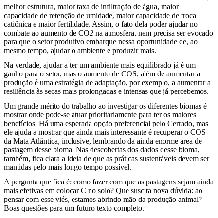
melhor estrutura, maior taxa de infiltração de água, maior
capacidade de retenção de umidade, maior capacidade de troca
catiônica e maior fertilidade. Assim, o fato dela poder ajudar no
combate ao aumento de CO
2
na atmosfera, nem precisa ser evocado
para que o setor produtivo embarque nessa oportunidade de, ao
mesmo tempo, ajudar o ambiente e produzir mais.
Na verdade, ajudar a ter um ambiente mais equilibrado já é um
ganho para o setor, mas o aumento de COS, além de aumentar a
produção é uma estratégia de adaptação, por exemplo, a aumentar a
resiliência às secas mais prolongadas e intensas que já percebemos.
Um grande mérito do trabalho ao investigar os diferentes biomas é
mostrar onde pode-se atuar prioritariamente para ter os maiores
benefícios. Há uma esperada opção preferencial pelo Cerrado, mas
ele ajuda a mostrar que ainda mais interessante é recuperar o COS
da Mata Atlântica, inclusive, lembrando da ainda enorme área de
pastagem desse bioma. Nas descobertas dos dados desse bioma,
também, fica clara a ideia de que as práticas sustentáveis devem ser
mantidas pelo mais longo tempo possível.
A pergunta que fica é: como fazer com que as pastagens sejam ainda
mais efetivas em colocar C no solo? Que suscita nova dúvida: ao
pensar com esse viés, estamos abrindo mão da produção animal?
Boas questões para um futuro texto completo.