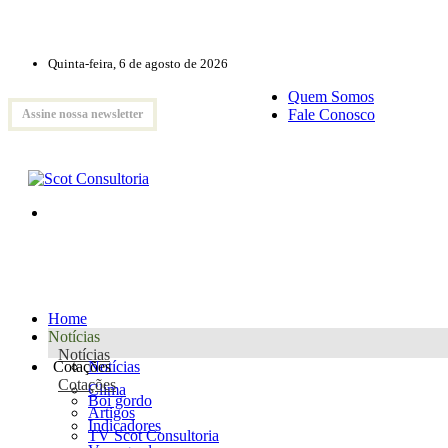
Quinta-feira, 6 de agosto de 2026
Quem Somos
Fale Conosco
Assine nossa newsletter
Home
Notícias
Notícias
Cotações
Notícias
Cotações
Clima
Boi gordo
Artigos
Indicadores
TV Scot Consultoria