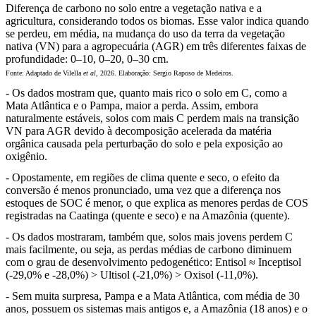
Diferença de carbono no solo entre a vegetação nativa e a
agricultura, considerando todos os biomas. Esse valor indica quando
se perdeu, em média, na mudança do uso da terra da vegetação
nativa (VN) para a agropecuária (AGR) em três diferentes faixas de
profundidade: 0–10, 0–20, 0–30 cm.
Fonte: Adaptado de Vilella
et al
, 2026. Elaboração: Sergio Raposo de Medeiros.
- Os dados mostram que, quanto mais rico o solo em C, como a
Mata Atlântica e o Pampa, maior a perda. Assim, embora
naturalmente estáveis, solos com mais C perdem mais na transição
VN para AGR devido à decomposição acelerada da matéria
orgânica causada pela perturbação do solo e pela exposição ao
oxigênio.
- Opostamente, em regiões de clima quente e seco, o efeito da
conversão é menos pronunciado, uma vez que a diferença nos
estoques de SOC é menor, o que explica as menores perdas de COS
registradas na Caatinga (quente e seco) e na Amazônia (quente).
- Os dados mostraram, também que, solos mais jovens perdem C
mais facilmente, ou seja, as perdas médias de carbono diminuem
com o grau de desenvolvimento pedogenético: Entisol ≈ Inceptisol
(-29,0% e -28,0%) > Ultisol (-21,0%) > Oxisol (-11,0%).
- Sem muita surpresa, Pampa e a Mata Atlântica, com média de 30
anos, possuem os sistemas mais antigos e, a Amazônia (18 anos) e o