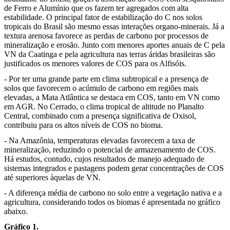
de Ferro e Alumínio que os fazem ter agregados com alta
estabilidade. O principal fator de estabilização do C nos solos
tropicais do Brasil são mesmo essas interações organo-minerais. Já a
textura arenosa favorece as perdas de carbono por processos de
mineralização e erosão. Junto com menores aportes anuais de C pela
VN da Caatinga e pela agricultura nas terras áridas brasileiras são
justificados os menores valores de COS para os Alfisóis.
- Por ter uma grande parte em clima subtropical e a presença de
solos que favorecem o acúmulo de carbono em regiões mais
elevadas, a Mata Atlântica se destaca em COS, tanto em VN como
em AGR. No Cerrado, o clima tropical de altitude no Planalto
Central, combinado com a presença significativa de Oxisol,
contribuiu para os altos níveis de COS no bioma.
- Na Amazônia, temperaturas elevadas favorecem a taxa de
mineralização, reduzindo o potencial de armazenamento de COS.
Há estudos, contudo, cujos resultados de manejo adequado de
sistemas integrados e pastagens podem gerar concentrações de COS
até superiores àquelas de VN.
- A diferença média de carbono no solo entre a vegetação nativa e a
agricultura, considerando todos os biomas é apresentada no gráfico
abaixo.
Gráfico 1.