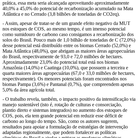
prática, essa meta seria alcançada aproveitando aproximadamente
40,0% a 45,0% do potencial de recarbonização acumulado na Mata
Atlântica e no Cerrado (3,8 bilhões de toneladas de CO2eq).
- Assim, apesar de tratar-se de um grande efeito negativo da MUT
nos estoques de COS, ao mesmo tempo, é um imenso potencial
como sumidouro de carbono caso consigamos a recarbonização dos
solos do Brasil. Pouco mais de 1,0 bilhão de toneladas de C (72,0%)
desse potencial está distribuído entre os biomas Cerrado (52,0%) e
Mata Atlântica (48,0%), que abrigam as maiores áreas agropecuárias
do Brasil, respectivamente de 93,0 e 72,0 milhões de hectares.
Aproximadamente 23,0% do potencial total está nos biomas
Amazônia (14,0%) e Caatinga (10,0%), que possuem a terceira e
quarta maiores áreas agropecuárias (67,0 e 33,0 milhões de hectares,
respectivamente). Os menores potenciais foram encontrados nos
biomas Pampa (3,6%) e Pantanal (0,7%), que compreendem apenas
5,0% da área agrícola total.
- O trabalho revela, também, o impacto positivo da intensificação via
manejo sustentável (isto é, rotação de culturas e consorciação,
plantio direto e sistemas integrados) no aumento dos estoques de
COS, pois, ela tem grande potencial em reduzir esse déficit de
carbono ao longo do tempo. São, como os autores sugerem,
resultados para apoiar a formulação de estratégias de intervenção
adaptadas regionalmente, que podem fortalecer as políticas
climáticas do Brasil e ajudar a mitigar as mudanças climáticas