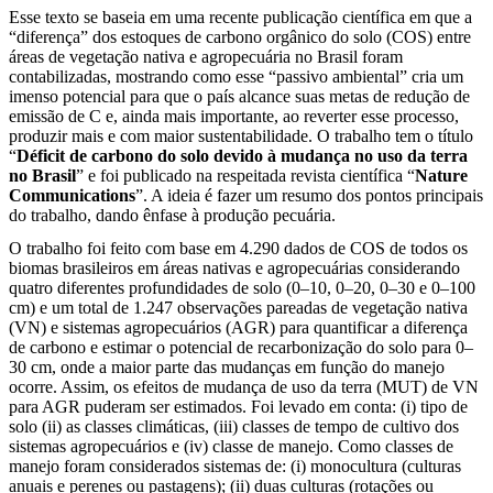
Esse texto se baseia em uma recente publicação científica em que a
“diferença” dos estoques de carbono orgânico do solo (COS) entre
áreas de vegetação nativa e agropecuária no Brasil foram
contabilizadas, mostrando como esse “passivo ambiental” cria um
imenso potencial para que o país alcance suas metas de redução de
emissão de C e, ainda mais importante, ao reverter esse processo,
produzir mais e com maior sustentabilidade. O trabalho tem o título
“
Déficit de carbono do solo devido à mudança no uso da terra
no Brasil
” e foi publicado na respeitada revista científica “
Nature
Communications
”. A ideia é fazer um resumo dos pontos principais
do trabalho, dando ênfase à produção pecuária.
O trabalho foi feito com base em 4.290 dados de COS de todos os
biomas brasileiros em áreas nativas e agropecuárias considerando
quatro diferentes profundidades de solo (0–10, 0–20, 0–30 e 0–100
cm) e um total de 1.247 observações pareadas de vegetação nativa
(VN) e sistemas agropecuários (AGR) para quantificar a diferença
de carbono e estimar o potencial de recarbonização do solo para 0–
30 cm, onde a maior parte das mudanças em função do manejo
ocorre. Assim, os efeitos de mudança de uso da terra (MUT) de VN
para AGR puderam ser estimados. Foi levado em conta: (i) tipo de
solo (ii) as classes climáticas, (iii) classes de tempo de cultivo dos
sistemas agropecuários e (iv) classe de manejo. Como classes de
manejo foram considerados sistemas de: (i) monocultura (culturas
anuais e perenes ou pastagens); (ii) duas culturas (rotações ou