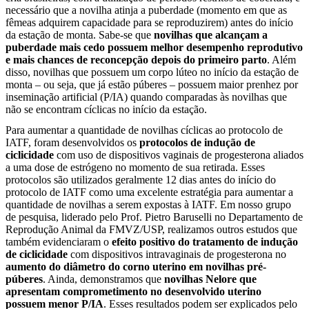
necessário que a novilha atinja a puberdade (momento em que as
fêmeas adquirem capacidade para se reproduzirem) antes do início
da estação de monta. Sabe-se que
novilhas que alcançam a
puberdade mais cedo possuem melhor desempenho reprodutivo
e mais chances de reconcepção depois do primeiro parto
. Além
disso, novilhas que possuem um corpo lúteo no início da estação de
monta – ou seja, que já estão púberes – possuem maior prenhez por
inseminação artificial (P/IA) quando comparadas às novilhas que
não se encontram cíclicas no início da estação.
Para aumentar a quantidade de novilhas cíclicas ao protocolo de
IATF, foram desenvolvidos os
protocolos de indução de
ciclicidade
com uso de dispositivos vaginais de progesterona aliados
a uma dose de estrógeno no momento de sua retirada. Esses
protocolos são utilizados geralmente 12 dias antes do início do
protocolo de IATF como uma excelente estratégia para aumentar a
quantidade de novilhas a serem expostas à IATF. Em nosso grupo
de pesquisa, liderado pelo Prof. Pietro Baruselli no Departamento de
Reprodução Animal da FMVZ/USP, realizamos outros estudos que
também evidenciaram o
efeito positivo do tratamento de indução
de ciclicidade
com dispositivos intravaginais de progesterona no
aumento do diâmetro do corno uterino em novilhas pré-
púberes
. Ainda, demonstramos que
novilhas Nelore que
apresentam comprometimento no desenvolvido uterino
possuem menor P/IA
. Esses resultados podem ser explicados pelo