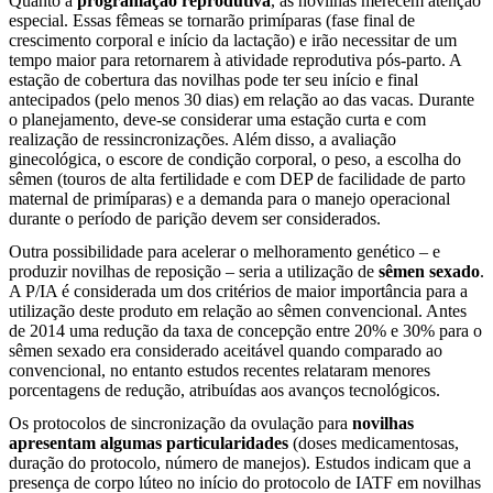
Quanto à
programação reprodutiva
, as novilhas merecem atenção
especial. Essas fêmeas se tornarão primíparas (fase final de
crescimento corporal e início da lactação) e irão necessitar de um
tempo maior para retornarem à atividade reprodutiva pós-parto. A
estação de cobertura das novilhas pode ter seu início e final
antecipados (pelo menos 30 dias) em relação ao das vacas. Durante
o planejamento, deve-se considerar uma estação curta e com
realização de ressincronizações. Além disso, a avaliação
ginecológica, o escore de condição corporal, o peso, a escolha do
sêmen (touros de alta fertilidade e com DEP de facilidade de parto
maternal de primíparas) e a demanda para o manejo operacional
durante o período de parição devem ser considerados.
Outra possibilidade para acelerar o melhoramento genético – e
produzir novilhas de reposição – seria a utilização de
sêmen sexado
.
A P/IA é considerada um dos critérios de maior importância para a
utilização deste produto em relação ao sêmen convencional. Antes
de 2014 uma redução da taxa de concepção entre 20% e 30% para o
sêmen sexado era considerado aceitável quando comparado ao
convencional, no entanto estudos recentes relataram menores
porcentagens de redução, atribuídas aos avanços tecnológicos.
Os protocolos de sincronização da ovulação para
novilhas
apresentam algumas particularidades
(doses medicamentosas,
duração do protocolo, número de manejos). Estudos indicam que a
presença de corpo lúteo no início do protocolo de IATF em novilhas