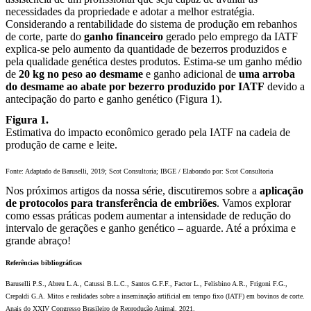
necessidades da propriedade e adotar a melhor estratégia.
Considerando a rentabilidade do sistema de produção em rebanhos
de corte, parte do
ganho financeiro
gerado pelo emprego da IATF
explica-se pelo aumento da quantidade de bezerros produzidos e
pela qualidade genética destes produtos. Estima-se um ganho médio
de
20 kg no peso ao desmame
e ganho adicional de
uma arroba
do desmame ao abate por bezerro produzido por IATF
devido a
antecipação do parto e ganho genético (Figura 1).
Figura 1.
Estimativa do impacto econômico gerado pela IATF na cadeia de
produção de carne e leite.
Fonte: Adaptado de Baruselli, 2019; Scot Consultoria; IBGE / Elaborado por: Scot Consultoria
Nos próximos artigos da nossa série, discutiremos sobre a
aplicação
de protocolos para transferência de embriões
. Vamos explorar
como essas práticas podem aumentar a intensidade de redução do
intervalo de gerações e ganho genético – aguarde. Até a próxima e
grande abraço!
Referências bibliográficas
Baruselli P.S., Abreu L.A., Catussi B.L.C., Santos G.F.F., Factor L., Felisbino A.R., Frigoni F.G.,
Crepaldi G.A. Mitos e realidades sobre a inseminação artificial em tempo fixo (IATF) em bovinos de corte.
Anais do XXIV Congresso Brasileiro de Reprodução Animal. 2021.