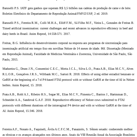
Baruselli P.S. IATF gera ganhos que superam R$ 3,5 bilhões nas cadeias de produção de carne e de leite.
Boletim Eletrônico do Departamento de Reprodução Animal/FMVZ/USP, 2 ed. 2019.
Baruselli P.S., Ferreira R.M., Colli M.H.A., Elliff F.M., Sá Filho M.F., Vieira L., Gonzales de Freitas B.
Timed artificial insemination: current challenges and recent advances in reproductive efficiency in beef and
dairy herds in Brazil. Anim Reprod, 14:558-571. 2017.
Freitas, B.G. Influência do desenvolvimento corporal na resposta aos programas de sincronização para
inseminação artificial em tempo fixo em novilhas Nelore de 14 meses de idade. 86f. Dissertação (Mestrado
em Reprodução Animal), Faculdade de Medicina Veterinária e Zootecnia, Universidade de São Paulo, São
Paulo, 2015.
Madureira G., Drum J.N., Consentini C.E.C., Motta J.C.L., Silva L.O., Prata A.B., Elias M.C.V., Alves
R.L.O.R., Gonçalves J.R.S., Wiltbank M.C., Sartori R. 2018. Effects of using either estradiol benzoate or
GnRH at the beginning of a 7-d P4-based FTAI protocol with or without GnRH at the time of AI in Nelore
heifers. Anim Reprod, 15. 2018.
Prata A.B., Robl A.J., Ribeiro H.S., Segae M., Elias M.C.V., Pimenta C., Barrios J., Hartmman D.,
Schneider A.A., Sandoval G.A.F. 2018. Reproductive efficiency of Nelore cows submitted to FTAI
protocols with different durations of the intravaginal P4 device and with or without GnRH at the time of
AI. Anim Reprod, 15:346. 2018.
Ferreira A.F., Nonato A., Faquineli, Ávila A.C.F.C.M., Panazzolo, S. Sêmen sexado: conhecendo melhor
as técnicas e os avanços alcançados nos últimos anos. Anais da VIII Reunião Anual da Associação Brasileira