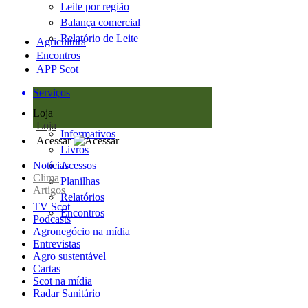
Leite por região
Balança comercial
Relatório de Leite
Agricultura
Encontros
APP Scot
Serviços
Loja
Loja
Informativos
Acessar
Livros
Notícias
Acessos
Clima
Planilhas
Artigos
Relatórios
TV Scot
Encontros
Podcasts
Agronegócio na mídia
Entrevistas
Agro sustentável
Cartas
Scot na mídia
Radar Sanitário