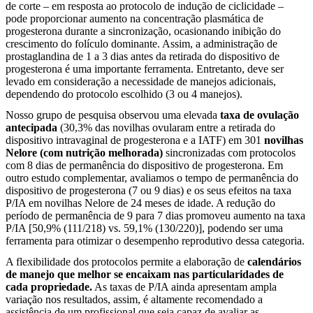
de corte – em resposta ao protocolo de indução de ciclicidade –
pode proporcionar aumento na concentração plasmática de
progesterona durante a sincronização, ocasionando inibição do
crescimento do folículo dominante. Assim, a administração de
prostaglandina de 1 a 3 dias antes da retirada do dispositivo de
progesterona é uma importante ferramenta. Entretanto, deve ser
levado em consideração a necessidade de manejos adicionais,
dependendo do protocolo escolhido (3 ou 4 manejos).
Nosso grupo de pesquisa observou uma elevada
taxa de ovulação
antecipada
(30,3% das novilhas ovularam entre a retirada do
dispositivo intravaginal de progesterona e a IATF) em 301
novilhas
Nelore (com nutrição melhorada)
sincronizadas com protocolos
com 8 dias de permanência do dispositivo de progesterona. Em
outro estudo complementar, avaliamos o tempo de permanência do
dispositivo de progesterona (7 ou 9 dias) e os seus efeitos na taxa
P/IA em novilhas Nelore de 24 meses de idade. A redução do
período de permanência de 9 para 7 dias promoveu aumento na taxa
P/IA [50,9% (111/218) vs. 59,1% (130/220)], podendo ser uma
ferramenta para otimizar o desempenho reprodutivo dessa categoria.
A flexibilidade dos protocolos permite a elaboração de
calendários
de manejo que melhor se encaixam nas particularidades de
cada propriedade.
As taxas de P/IA ainda apresentam ampla
variação nos resultados, assim, é altamente recomendado a
assistência de um profissional que seja capaz de avaliar as