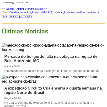
de Andrologia Animal. 2024.
<< Notícia Anterior
Próxima Notícia >>
Tags:
Pecuária
,
Inseminação Artificial
,
IATF
,
reprodução animal
,
novilhas
,
bovinos de
corte
,
prenhez
,
precocidade
Últimas Notícias
Mercado do boi gordo: alta na cotação na região de
Belo Horizonte, MG
9 ago. • 6h00
O mercado registrou alta para a cotação de todas as categorias na região.
A expedição Circuito Cria encerra a quarta semana na
região Norte do Brasil
8 ago. • 16h00
Na quarta semana de expedição, o Circuito Cria esteve em Altamira e
Marabá, no Pará.