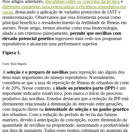
Nos artigos anteriores,
discutimos sobre os conceitos da técnica
e
diferentes estratégias para potencializar a eficiência reprodutiva em
vacas
, destacando a aplicação de variados protocolos de IATF e
ressincronização. Observamos que essa ferramenta possui como
principal benefício o reestabelecimento da fertilidade de fêmeas em
anestro. Neste artigo, iremos abordar como essa biotecnologia,
aliada a um criterioso planejamento,
permite que novilhas com
elevado potencial genético
ingressem mais cedo nos programas
reprodutivos e alcancem uma performance superior.
Figura 1.
Fonte: Bela Magrela
A
seleção e o preparo de novilhas
para reposição são alguns dos
itens mais importantes do manejo reprodutivo. Normalmente,
considera-se que a taxa de reposição de fêmeas de rebanhos de corte
é de 20%. Nesse contexto, a
idade ao primeiro parto (IPP)
é um
importante indicador zootécnico, pois marca o início do processo
produtivo das novilhas. Estudos destacam que a redução da IPP está
diretamente relacionada à diminuição do intervalo entre gerações,
com impacto direto na
intensidade de seleção e no ganho genético
dos rebanhos. Com a redução do período de recria das futuras
matrizes, devido à antecipação da concepção, ocorre diminuição da
quantidade de novilhas na propriedade, aumentando a produtividade
por área de pastagem. Todos esses pontos culminam no aumento da