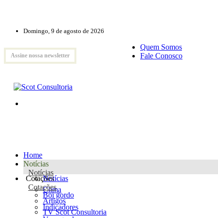
Domingo, 9 de agosto de 2026
Quem Somos
Fale Conosco
Assine nossa newsletter
Home
Notícias
Notícias
Cotações
Notícias
Cotações
Clima
Boi gordo
Artigos
Indicadores
TV Scot Consultoria