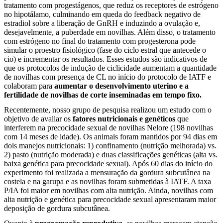
tratamento com progestágenos, que reduz os receptores de estrógeno
no hipotálamo, culminando em queda do feedback negativo de
estradiol sobre a liberação de GnRH e induzindo a ovulação e,
desejavelmente, a puberdade em novilhas. Além disso, o tratamento
com estrógeno no final do tratamento com progesterona pode
simular o proestro fisiológico (fase do ciclo estral que antecede o
cio) e incrementar os resultados. Esses estudos são indicativos de
que os protocolos de indução de ciclicidade aumentam a quantidade
de novilhas com presença de CL no início do protocolo de IATF e
colaboram para
aumentar o desenvolvimento uterino e a
fertilidade de novilhas de corte inseminadas em tempo fixo.
Recentemente, nosso grupo de pesquisa realizou um estudo com o
objetivo de avaliar os
fatores nutricionais e genéticos
que
interferem na precocidade sexual de novilhas Nelore (198 novilhas
com 14 meses de idade). Os animais foram mantidos por 94 dias em
dois manejos nutricionais: 1) confinamento (nutrição melhorada) vs.
2) pasto (nutrição moderada) e duas classificações genéticas (alta vs.
baixa genética para precocidade sexual). Após 60 dias do início do
experimento foi realizada a mensuração da gordura subcutânea na
costela e na garupa e as novilhas foram submetidas à IATF. A taxa
P/IA foi maior em novilhas com alta nutrição. Ainda, novilhas com
alta nutrição e genética para precocidade sexual apresentaram maior
deposição de gordura subcutânea.