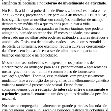
eficiência da pecuária e no
retorno do investimento da atividade.
No Brasil, a idade à puberdade de fêmeas zebu está estimada entre
22 e 36 meses, projetando a IPP para 44 a 48 meses (CEPEA/USP).
Isso significa que as novilhas em condições brasileiras de manejo
demoram em média três a quatro anos para iniciar a vida
reprodutiva. Quando comparadas às fêmeas taurinas, que podem
atingir a puberdade ao redor dos 15 meses de idade, esse atraso
observado nas novilhas zebu pode ser atribuído a fatores genéticos e
ambientais. O sistema de animais criados a pasto com sazonalidade
de oferta de forragens, por exemplo, reduz a curva de crescimento
das fêmeas em épocas de escassez de alimentos e impacta no
balanço energético e na reprodução.
Mesmo com as conhecidas vantagens que os protocolos de
sincronização da ovulação para IATF proporcionam – apresentadas
nos artigos anteriores – ainda é comum o uso de touros sem
avaliação genética. Todavia, essa realidade vem progressivamente
mudando, face a evolução dos programas de melhoramento genético
voltados também à precocidade sexual. Dessa forma,
compreendemos que a
redução do intervalo entre o nascimento e
o primeiro parto
é certamente um dos grandes desafios da pecuária
nacional.
No sistema empregado atualmente em grande parte das fazendas de
cria brasileiras, com a utilização de períodos restritos de cobertura, é