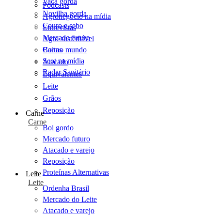
Vaca gorda
Podcasts
Novilha gorda
Agronegócio na mídia
Couro e sebo
Entrevistas
Mercado futuro
Agro sustentável
Cartas
Boi no mundo
Scot na mídia
Atacado
Radar Sanitário
Equivalentes
Leite
Grãos
Reposição
Carne
Carne
Boi gordo
Mercado futuro
Atacado e varejo
Reposição
Proteínas Alternativas
Leite
Leite
Ordenha Brasil
Mercado do Leite
Atacado e varejo