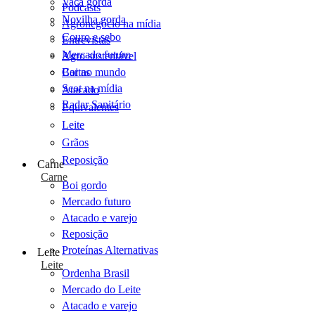
Vaca gorda
Podcasts
Novilha gorda
Agronegócio na mídia
Couro e sebo
Entrevistas
Mercado futuro
Agro sustentável
Cartas
Boi no mundo
Scot na mídia
Atacado
Radar Sanitário
Equivalentes
Leite
Grãos
Reposição
Carne
Carne
Boi gordo
Mercado futuro
Atacado e varejo
Reposição
Proteínas Alternativas
Leite
Leite
Ordenha Brasil
Mercado do Leite
Atacado e varejo