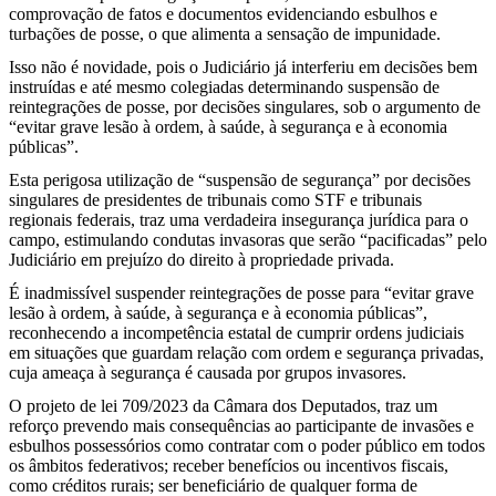
comprovação de fatos e documentos evidenciando esbulhos e
turbações de posse, o que alimenta a sensação de impunidade.
Isso não é novidade, pois o Judiciário já interferiu em decisões bem
instruídas e até mesmo colegiadas determinando suspensão de
reintegrações de posse, por decisões singulares, sob o argumento de
“evitar grave lesão à ordem, à saúde, à segurança e à economia
públicas”.
Esta perigosa utilização de “suspensão de segurança” por decisões
singulares de presidentes de tribunais como STF e tribunais
regionais federais, traz uma verdadeira insegurança jurídica para o
campo, estimulando condutas invasoras que serão “pacificadas” pelo
Judiciário em prejuízo do direito à propriedade privada.
É inadmissível suspender reintegrações de posse para “evitar grave
lesão à ordem, à saúde, à segurança e à economia públicas”,
reconhecendo a incompetência estatal de cumprir ordens judiciais
em situações que guardam relação com ordem e segurança privadas,
cuja ameaça à segurança é causada por grupos invasores.
O projeto de lei 709/2023 da Câmara dos Deputados, traz um
reforço prevendo mais consequências ao participante de invasões e
esbulhos possessórios como contratar com o poder público em todos
os âmbitos federativos; receber benefícios ou incentivos fiscais,
como créditos rurais; ser beneficiário de qualquer forma de