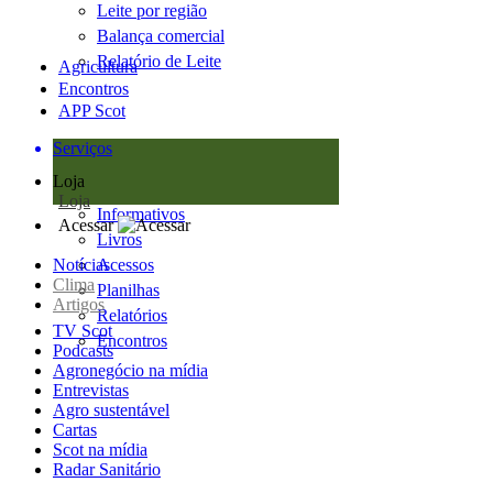
Leite por região
Balança comercial
Relatório de Leite
Agricultura
Encontros
APP Scot
Serviços
Loja
Loja
Informativos
Acessar
Livros
Notícias
Acessos
Clima
Planilhas
Artigos
Relatórios
TV Scot
Encontros
Podcasts
Agronegócio na mídia
Entrevistas
Agro sustentável
Cartas
Scot na mídia
Radar Sanitário