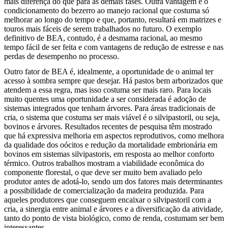
mais diferença do que para as demais fases. Outra vantagem é o
condicionamento do bezerro ao manejo racional que costuma só
melhorar ao longo do tempo e que, portanto, resultará em matrizes e
touros mais fáceis de serem trabalhados no futuro. O exemplo
definitivo de BEA, contudo, é a desmama racional, ao mesmo
tempo fácil de ser feita e com vantagens de redução de estresse e nas
perdas de desempenho no processo.
Outro fator de BEA é, idealmente, a oportunidade de o animal ter
acesso à sombra sempre que desejar. Há pastos bem arborizados que
atendem a essa regra, mas isso costuma ser mais raro. Para locais
muito quentes uma oportunidade a ser considerada é adoção de
sistemas integrados que tenham árvores. Para áreas tradicionais de
cria, o sistema que costuma ser mais viável é o silvipastoril, ou seja,
bovinos e árvores. Resultados recentes de pesquisa têm mostrado
que há expressiva melhoria em aspectos reprodutivos, como melhora
da qualidade dos oócitos e redução da mortalidade embrionária em
bovinos em sistemas silvipastoris, em resposta ao melhor conforto
térmico. Outros trabalhos mostram a viabilidade econômica do
componente florestal, o que deve ser muito bem avaliado pelo
produtor antes de adotá-lo, sendo um dos fatores mais determinantes
a possibilidade de comercialização da madeira produzida. Para
aqueles produtores que conseguem encaixar o silvipastoril com a
cria, a sinergia entre animal e árvores e a diversificação da atividade,
tanto do ponto de vista biológico, como de renda, costumam ser bem
interessantes.