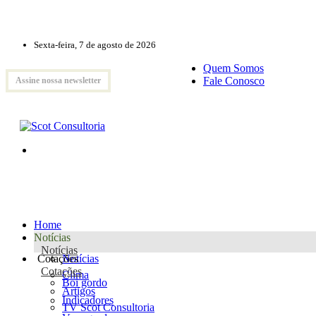
Sexta-feira, 7 de agosto de 2026
Quem Somos
Fale Conosco
Assine nossa newsletter
Home
Notícias
Notícias
Cotações
Notícias
Cotações
Clima
Boi gordo
Artigos
Indicadores
TV Scot Consultoria