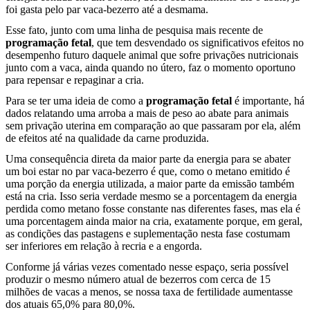
foi gasta pelo par vaca-bezerro até a desmama.
Esse fato, junto com uma linha de pesquisa mais recente de
programação fetal
, que tem desvendado os significativos efeitos no
desempenho futuro daquele animal que sofre privações nutricionais
junto com a vaca, ainda quando no útero, faz o momento oportuno
para repensar e repaginar a cria.
Para se ter uma ideia de como a
programação fetal
é importante, há
dados relatando uma arroba a mais de peso ao abate para animais
sem privação uterina em comparação ao que passaram por ela, além
de efeitos até na qualidade da carne produzida.
Uma consequência direta da maior parte da energia para se abater
um boi estar no par vaca-bezerro é que, como o metano emitido é
uma porção da energia utilizada, a maior parte da emissão também
está na cria. Isso seria verdade mesmo se a porcentagem da energia
perdida como metano fosse constante nas diferentes fases, mas ela é
uma porcentagem ainda maior na cria, exatamente porque, em geral,
as condições das pastagens e suplementação nesta fase costumam
ser inferiores em relação à recria e a engorda.
Conforme já várias vezes comentado nesse espaço, seria possível
produzir o mesmo número atual de bezerros com cerca de 15
milhões de vacas a menos, se nossa taxa de fertilidade aumentasse
dos atuais 65,0% para 80,0%.