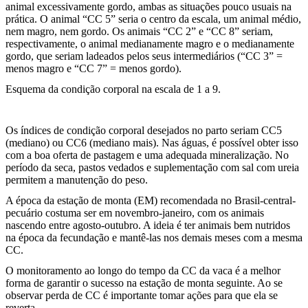
animal excessivamente gordo, ambas as situações pouco usuais na
prática. O animal “CC 5” seria o centro da escala, um animal médio,
nem magro, nem gordo. Os animais “CC 2” e “CC 8” seriam,
respectivamente, o animal medianamente magro e o medianamente
gordo, que seriam ladeados pelos seus intermediários (“CC 3” =
menos magro e “CC 7” = menos gordo).
Esquema da condição corporal na escala de 1 a 9.
Os índices de condição corporal desejados no parto seriam CC5
(mediano) ou CC6 (mediano mais). Nas águas, é possível obter isso
com a boa oferta de pastagem e uma adequada mineralização. No
período da seca, pastos vedados e suplementação com sal com ureia
permitem a manutenção do peso.
A época da estação de monta (EM) recomendada no Brasil-central-
pecuário costuma ser em novembro-janeiro, com os animais
nascendo entre agosto-outubro. A ideia é ter animais bem nutridos
na época da fecundação e mantê-las nos demais meses com a mesma
CC.
O monitoramento ao longo do tempo da CC da vaca é a melhor
forma de garantir o sucesso na estação de monta seguinte. Ao se
observar perda de CC é importante tomar ações para que ela se
reverta.