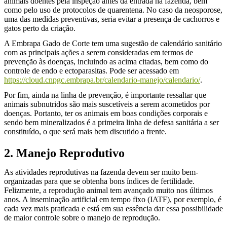
animais doentes pela inspeção antes da entrada na fazenda, bem
como pelo uso de protocolos de quarentena. No caso da neosporose,
uma das medidas preventivas, seria evitar a presença de cachorros e
gatos perto da criação.
A Embrapa Gado de Corte tem uma sugestão de calendário sanitário
com as principais ações a serem consideradas em termos de
prevenção às doenças, incluindo as acima citadas, bem como do
controle de endo e ectoparasitas. Pode ser acessado em
https://cloud.cnpgc.embrapa.br/calendario-manejo/calendario/
.
Por fim, ainda na linha de prevenção, é importante ressaltar que
animais subnutridos são mais suscetíveis a serem acometidos por
doenças. Portanto, ter os animais em boas condições corporais e
sendo bem mineralizados é a primeira linha de defesa sanitária a ser
constituído, o que será mais bem discutido a frente.
2. Manejo Reprodutivo
As atividades reprodutivas na fazenda devem ser muito bem-
organizadas para que se obtenha bons índices de fertilidade.
Felizmente, a reprodução animal tem avançado muito nos últimos
anos. A inseminação artificial em tempo fixo (IATF), por exemplo, é
cada vez mais praticada e está em sua essência dar essa possibilidade
de maior controle sobre o manejo de reprodução.