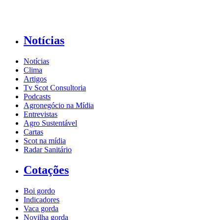
Notícias
Notícias
Clima
Artigos
Tv Scot Consultoria
Podcasts
Agronegócio na Mídia
Entrevistas
Agro Sustentável
Cartas
Scot na mídia
Radar Sanitário
Cotações
Boi gordo
Indicadores
Vaca gorda
Novilha gorda