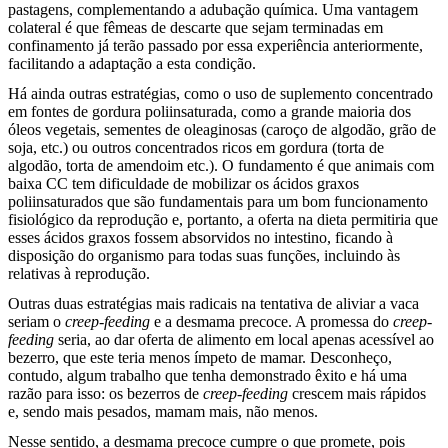
pastagens, complementando a adubação química. Uma vantagem
colateral é que fêmeas de descarte que sejam terminadas em
confinamento já terão passado por essa experiência anteriormente,
facilitando a adaptação a esta condição.
Há ainda outras estratégias, como o uso de suplemento concentrado
em fontes de gordura poliinsaturada, como a grande maioria dos
óleos vegetais, sementes de oleaginosas (caroço de algodão, grão de
soja, etc.) ou outros concentrados ricos em gordura (torta de
algodão, torta de amendoim etc.). O fundamento é que animais com
baixa CC tem dificuldade de mobilizar os ácidos graxos
poliinsaturados que são fundamentais para um bom funcionamento
fisiológico da reprodução e, portanto, a oferta na dieta permitiria que
esses ácidos graxos fossem absorvidos no intestino, ficando à
disposição do organismo para todas suas funções, incluindo às
relativas à reprodução.
Outras duas estratégias mais radicais na tentativa de aliviar a vaca
seriam o
creep-feeding
e a desmama precoce. A promessa do
creep-
feeding
seria, ao dar oferta de alimento em local apenas acessível ao
bezerro, que este teria menos ímpeto de mamar. Desconheço,
contudo, algum trabalho que tenha demonstrado êxito e há uma
razão para isso: os bezerros de
creep-feeding
crescem mais rápidos
e, sendo mais pesados, mamam mais, não menos.
Nesse sentido, a desmama precoce cumpre o que promete, pois