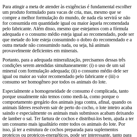
Para atingir a meta de atender às exigências é fundamental escolher
um produto formulado para vacas de cria, mas, mesmo que se
compre a melhor formulação do mundo, de nada ela servirá se não
for consumida em quantidade igual ou maior àquela recomendada
pelo fabricante. Além disso, mesmo que estejamos com a fórmula
adequada e o consumo médio esteja igual ao recomendado, pode ser
que metade do lote esteja consumindo o dobro do recomendado e a
outra metade não consumindo nada, ou seja, há animais
provavelmente deficientes em minerais.
Portanto, para a adequada mineralização, precisamos dessas três
condições serem atendidas simultaneamente: (i) o uso de um sal
mineral com formulação adequada; (ii) o consumo médio dele ser
igual ou maior ao valor recomendado pelo fabricante e (iii) o
consumo ser homogêneo por todos os animais do lote.
Especialmente a homogeneidade de consumo é complicada, tanto
porque usualmente não temos como medi-la, como porque o
comportamento gregário dos animais joga contra, afinal, quando os
animais líderes resolvem sair de perto do cocho, o lote inteiro acaba
saindo e especialmente os animais mais submissos acabam deixando
de lamber o sal. Ter fartura de cochos e distribui-los bem, ajuda a ter
um consumo mais igualitário entre todos os animais do lote. Por
isso, já ter a estrutura de cochos preparada para suplementos
proteicos ou proteicos-energéticos, pode ser interessante, tanto para