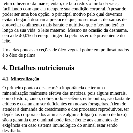
retira o bezerro da mãe e, então, de fato reduz o fardo da vaca,
facilitando com que ela recupere sua condição corporal. Apesar de
poder ser uma boa opção, o principal motivo pelo qual devemos
evitar chegar à desmama precoce é que, ao ser usada, deixamos de
aproveitar o alimento mais barato e nutritivo que o bovino terá ao
longo da sua
vida: o leite materno. Mesmo na ocasião da desmama,
cerca de 40,0% da energia ingerida pelo bezerro é proveniente do
leite.
Uma das poucas exceções de óleo vegetal pobre em poliinsaturados
é o óleo de palma
4. Detalhes nutricionais
4.1. Mineralização
O primeiro ponto a destacar é a importância de ter uma
mineralização realmente efetiva das matrizes, pois alguns minerais,
como fósforo, zinco, cobre, iodo e selênio, entre outros, são bastante
críticos e costumam ser deficientes em nossas forrageiras. Além de
atender à demanda do crescimento e dos processos reprodutivos, ter
depósitos corporais dos animais e alguma folga (consumo de luxo)
são a garantia que o animal pode fazer frente aos aumentos de
exigência em caso sistema imunológico do animal estar sendo
desafiado.