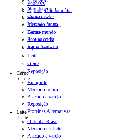
Vaca gorda
Podcasts
Novilha gorda
Agronegócio na mídia
Couro e sebo
Entrevistas
Mercado futuro
Agro sustentável
Cartas
Boi no mundo
Scot na mídia
Atacado
Radar Sanitário
Equivalentes
Leite
Grãos
Reposição
Carne
Carne
Boi gordo
Mercado futuro
Atacado e varejo
Reposição
Proteínas Alternativas
Leite
Leite
Ordenha Brasil
Mercado do Leite
Atacado e varejo