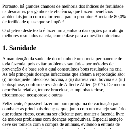
Portanto, há grandes chances de melhoria dos índices de fertilidade
na desmama, por ganhos de eficiência, que trazem benefícios
ambientais junto com maior renda para o produtor. A meta de 80,0%
de fertilidade quase que se impõe!
O objetivo deste texto é fazer um apanhado das opções para atingir
melhores resultados na cria, com ênfase para a questão nutricional.
1. Sanidade
A manutenção da sanidade do rebanho é uma meta permanente de
toda fazenda, pois evitar problemas sanitários por métodos de
prevenção é a base sob a qual construímos bons resultados na cria.
As três principais doenças infecciosas que afetam a reprodução são:
(i) rinotraqueíte infecciosa bovina, a (ii) diarreia viral bovina e a (iii)
leptospirose, conforme revisão de Alfieri e Alfieri (2017). De menor
ocorrência relativa, temos: brucelose, campilobacteriose,
tricomonose, neosporose e outras.
Felizmente, é possível fazer um bom programa de vacinação para
combater as principais doenças, que, junto com um manejo sanitário
que reduza riscos, costuma ser eficiente para manter a fazenda livre
de maiores problemas com doenças reprodutivas. Especial atenção
deve ser tomada com a compra de animais, evitando a entrada de