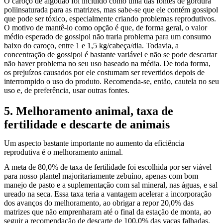
O caroço de algodão foi incluído como uma das fontes de gordura
poliinsaturada para as matrizes, mas sabe-se que ele contém gossipol
que pode ser tóxico, especialmente criando problemas reprodutivos.
O motivo de mantê-lo como opção é que, de forma geral, o valor
médio esperado de gossipol não traria problema para um consumo
baixo do caroço, entre 1 e 1,5 kg/cabeça/dia. Todavia, a
concentração de gossipol é bastante variável e não se pode descartar
não haver problema no seu uso baseado na média. De toda forma,
os prejuízos causados por ele costumam ser revertidos depois de
interrompido o uso do produto. Recomenda-se, então, cautela no seu
uso e, de preferência, usar outras fontes.
5. Melhoramento animal, taxa de
fertilidade e descarte de animais
Um aspecto bastante importante no aumento da eficiência
reprodutiva é o melhoramento animal.
A meta de 80,0% de taxa de fertilidade foi escolhida por ser viável
para nosso plantel majoritariamente zebuíno, apenas com bom
manejo de pasto e a suplementação com sal mineral, nas águas, e sal
ureado na seca. Essa taxa teria a vantagem acelerar a incorporação
dos avanços do melhoramento, ao obrigar a repor 20,0% das
matrizes que não emprenharam até o final da estação de monta, ao
seguir a recomendação de descarte de 100,0% das vacas falhadas.