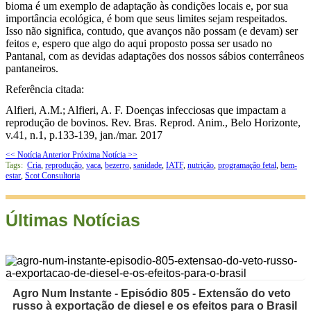
bioma é um exemplo de adaptação às condições locais e, por sua
importância ecológica, é bom que seus limites sejam respeitados.
Isso não significa, contudo, que avanços não possam (e devam) ser
feitos e, espero que algo do aqui proposto possa ser usado no
Pantanal, com as devidas adaptações dos nossos sábios conterrâneos
pantaneiros.
Referência citada
:
Alfieri, A.M.; Alfieri, A. F. Doenças infecciosas que impactam a
reprodução de bovinos. Rev. Bras. Reprod. Anim., Belo Horizonte,
v.41, n.1, p.133-139, jan./mar. 2017
<< Notícia Anterior
Próxima Notícia >>
Tags:
Cria
,
reprodução
,
vaca
,
bezerro
,
sanidade
,
IATF
,
nutrição
,
programação fetal
,
bem-
estar
,
Scot Consultoria
Últimas Notícias
Agro Num Instante - Episódio 805 - Extensão do veto
russo à exportação de diesel e os efeitos para o Brasil