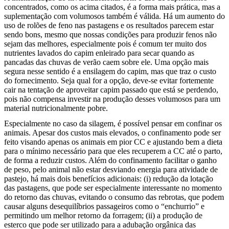
concentrados, como os acima citados, é a forma mais prática, mas a
suplementação com volumosos também é válida. Há um aumento do
uso de rolões de feno nas pastagens e os resultados parecem estar
sendo bons, mesmo que nossas condições para produzir fenos não
sejam das melhores, especialmente pois é comum ter muito dos
nutrientes lavados do capim enleirado para secar quando as
pancadas das chuvas de verão caem sobre ele. Uma opção mais
segura nesse sentido é a ensilagem do capim, mas que traz o custo
do fornecimento. Seja qual for a opção, deve-se evitar fortemente
cair na tentação de aproveitar capim passado que está se perdendo,
pois não compensa investir na produção desses volumosos para um
material nutricionalmente pobre.
Especialmente no caso da silagem, é possível pensar em confinar os
animais. Apesar dos custos mais elevados, o confinamento pode ser
feito visando apenas os animais em pior CC e ajustando bem a dieta
para o mínimo necessário para que eles recuperem a CC até o parto,
de forma a reduzir custos. Além do confinamento facilitar o ganho
de peso, pelo animal não estar desviando energia para atividade de
pastejo, há mais dois benefícios adicionais: (i) redução da lotação
das pastagens, que pode ser especialmente interessante no momento
do retorno das chuvas, evitando o consumo das rebrotas, que podem
causar alguns desequilíbrios passageiros como o “enchurrio” e
permitindo um melhor retorno da forragem; (ii) a produção de
esterco que pode ser utilizado para a adubação orgânica das