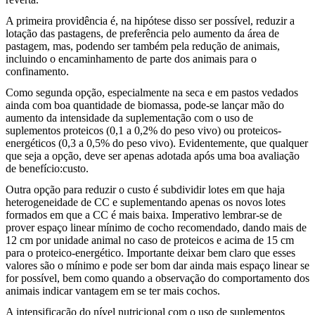
A primeira providência é, na hipótese disso ser possível, reduzir a
lotação das pastagens, de preferência pelo aumento da área de
pastagem, mas, podendo ser também pela redução de animais,
incluindo o encaminhamento de parte dos animais para o
confinamento.
Como segunda opção, especialmente na seca e em pastos vedados
ainda com boa quantidade de biomassa, pode-se lançar mão do
aumento da intensidade da suplementação com o uso de
suplementos proteicos (0,1 a 0,2% do peso vivo) ou proteicos-
energéticos (0,3 a 0,5% do peso vivo). Evidentemente, que qualquer
que seja a opção, deve ser apenas adotada após uma boa avaliação
de benefício:custo.
Outra opção para reduzir o custo é subdividir lotes em que haja
heterogeneidade de CC e suplementando apenas os novos lotes
formados em que a CC é mais baixa. Imperativo lembrar-se de
prover espaço linear mínimo de cocho recomendado, dando mais de
12 cm por unidade animal no caso de proteicos e acima de 15 cm
para o proteico-energético. Importante deixar bem claro que esses
valores são o mínimo e pode ser bom dar ainda mais espaço linear se
for possível, bem como quando a observação do comportamento dos
animais indicar vantagem em se ter mais cochos.
A intensificação do nível nutricional com o uso de suplementos