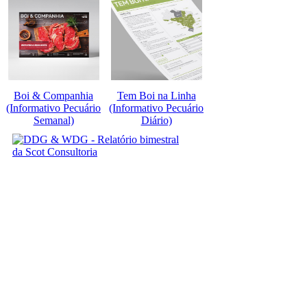
Boi & Companhia
Tem Boi na Linha
(Informativo Pecuário
(Informativo Pecuário
Semanal)
Diário)