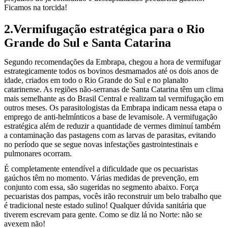
Ficamos na torcida!
2.Vermifugação estratégica para o Rio
Grande do Sul e Santa Catarina
Segundo recomendações da Embrapa, chegou a hora de vermifugar
estrategicamente todos os bovinos desmamados até os dois anos de
idade, criados em todo o Rio Grande do Sul e no planalto
catarinense. As regiões não-serranas de Santa Catarina têm um clima
mais semelhante as do Brasil Central e realizam tal vermifugação em
outros meses. Os parasitologistas da Embrapa indicam nessa etapa o
emprego de anti-helmínticos a base de levamisole. A vermifugação
estratégica além de reduzir a quantidade de vermes diminuí também
a contaminação das pastagens com as larvas de parasitas, evitando
no período que se segue novas infestações gastrointestinais e
pulmonares ocorram.
É completamente entendível a dificuldade que os pecuaristas
gaúchos têm no momento. Várias medidas de prevenção, em
conjunto com essa, são sugeridas no segmento abaixo. Força
pecuaristas dos pampas, vocês irão reconstruir um belo trabalho que
é tradicional neste estado sulino! Qualquer dúvida sanitária que
tiverem escrevam para gente. Como se diz lá no Norte: não se
avexem não!