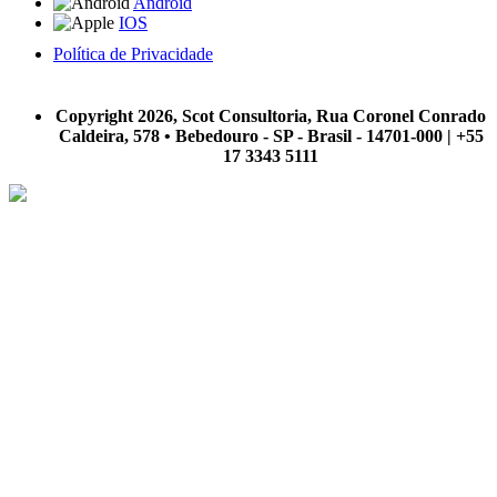
Android
IOS
Política de Privacidade
A Scot Consultoria não se responsabiliza por negócios realizados a partir das informações contidas em
nosso site.
Copyright 2026, Scot Consultoria, Rua Coronel Conrado
Caldeira, 578 • Bebedouro - SP - Brasil - 14701-000 | +55
17 3343 5111