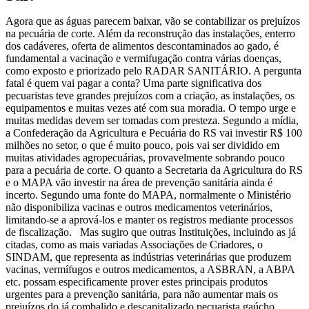
Agora que as águas parecem baixar, vão se contabilizar os prejuízos
na pecuária de corte. Além da reconstrução das instalações, enterro
dos cadáveres, oferta de alimentos descontaminados ao gado, é
fundamental a vacinação e vermifugação contra várias doenças,
como exposto e priorizado pelo RADAR SANITÁRIO. A pergunta
fatal é quem vai pagar a conta? Uma parte significativa dos
pecuaristas teve grandes prejuízos com a criação, as instalações, os
equipamentos e muitas vezes até com sua moradia. O tempo urge e
muitas medidas devem ser tomadas com presteza. Segundo a mídia,
a Confederação da Agricultura e Pecuária do RS vai investir R$ 100
milhões no setor, o que é muito pouco, pois vai ser dividido em
muitas atividades agropecuárias, provavelmente sobrando pouco
para a pecuária de corte. O quanto a Secretaria da Agricultura do RS
e o MAPA vão investir na área de prevenção sanitária ainda é
incerto. Segundo uma fonte do MAPA, normalmente o Ministério
não disponibiliza vacinas e outros medicamentos veterinários,
limitando-se a aprová-los e manter os registros mediante processos
de fiscalização. Mas sugiro que outras Instituições, incluindo as já
citadas, como as mais variadas Associações de Criadores, o
SINDAM, que representa as indústrias veterinárias que produzem
vacinas, vermífugos e outros medicamentos, a ASBRAN, a ABPA
etc. possam especificamente prover estes principais produtos
urgentes para a prevenção sanitária, para não aumentar mais os
prejuízos do já combalido e descapitalizado pecuarista gaúcho.