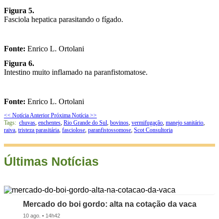
Figura 5.
Fasciola hepatica parasitando o fígado.
Fonte:
Enrico L. Ortolani
Figura 6.
Intestino muito inflamado na paranfistomatose.
Fonte:
Enrico L. Ortolani
<< Notícia Anterior
Próxima Notícia >>
Tags:
chuvas
,
enchentes
,
Rio Grande do Sul
,
bovinos
,
vermifugação
,
manejo sanitário
,
raiva
,
tristeza parasitária
,
fasciolose
,
paranfistossomose
,
Scot Consultoria
Últimas Notícias
Mercado do boi gordo: alta na cotação da vaca
10 ago. • 14h42