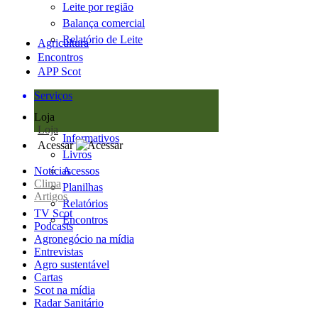
Leite por região
Balança comercial
Relatório de Leite
Agricultura
Encontros
APP Scot
Serviços
Loja
Loja
Informativos
Acessar
Livros
Notícias
Acessos
Clima
Planilhas
Artigos
Relatórios
TV Scot
Encontros
Podcasts
Agronegócio na mídia
Entrevistas
Agro sustentável
Cartas
Scot na mídia
Radar Sanitário