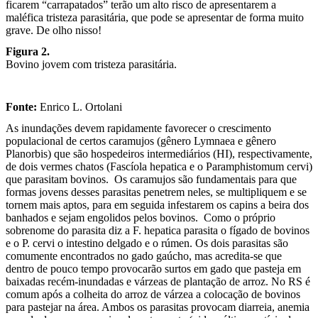
ficarem “carrapatados” terão um alto risco de apresentarem a
maléfica tristeza parasitária, que pode se apresentar de forma muito
grave. De olho nisso!
Figura 2.
Bovino jovem com tristeza parasitária.
Fonte:
Enrico L. Ortolani
As inundações devem rapidamente favorecer o crescimento
populacional de certos caramujos (gênero Lymnaea e gênero
Planorbis) que são hospedeiros intermediários (HI), respectivamente,
de dois vermes chatos (Fascíola hepatica e o Paramphistomum cervi)
que parasitam bovinos. Os caramujos são fundamentais para que
formas jovens desses parasitas penetrem neles, se multipliquem e se
tornem mais aptos, para em seguida infestarem os capins a beira dos
banhados e sejam engolidos pelos bovinos. Como o próprio
sobrenome do parasita diz a F. hepatica parasita o fígado de bovinos
e o P. cervi o intestino delgado e o rúmen. Os dois parasitas são
comumente encontrados no gado gaúcho, mas acredita-se que
dentro de pouco tempo provocarão surtos em gado que pasteja em
baixadas recém-inundadas e várzeas de plantação de arroz. No RS é
comum após a colheita do arroz de várzea a colocação de bovinos
para pastejar na área. Ambos os parasitas provocam diarreia, anemia