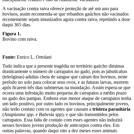
A vacinação contra raiva oferece proteção de até um ano para
bovinos, assim recomenda-se que rebanhos gaúchos não vacinados
recentemente sejam imunizados agora contra raiva, repetindo a dose
daqui 365 dias.
Figura 1.
Bovino com raiva.
Fonte:
Enrico L. Ortolani
Tudo indica que a presente tragédia no território gaúcho diminua
drasticamente o número de carrapatos no gado, pois as jabuticabas
(teleóginas) adultas cheia de sangue que caíram dos bovinos, neste
período no solo para colocar seus ovos, e as futuras larvas, morrem
após ficarem três dias submersas na inundação. Assim espera-se que
ocorra uma infestação muito pequena de carrapatos a médio prazo
no gado dos pampas. Embora esse menor ataque de carrapatos tenha
um lado positivo, por outro lado os bovinos, principalmente jovens,
não terão contato com os agentes que causam a
tristeza parasitária
(
Anaplasma spp. e Babesia spp
), e que são transmitidos pelos
carrapatos. Essa falta de contato com esses agentes não induzirá
nesses bovinos jovens produção de anticorpos contra eles. Em
outras palavras, quando daqui oito a dez meses esses animais