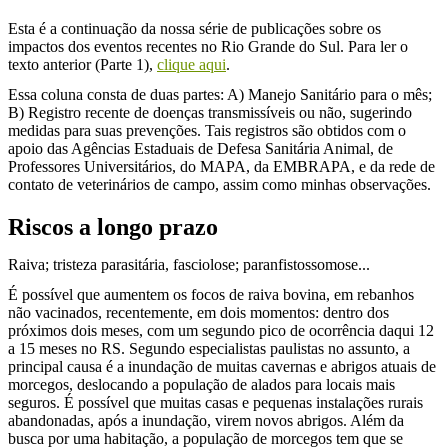
Esta é a continuação da nossa série de publicações sobre os
impactos dos eventos recentes no Rio Grande do Sul. Para ler o
texto anterior (Parte 1),
clique aqui
.
Essa coluna consta de duas partes: A) Manejo Sanitário para o mês;
B) Registro recente de doenças transmissíveis ou não, sugerindo
medidas para suas prevenções. Tais registros são obtidos com o
apoio das Agências Estaduais de Defesa Sanitária Animal, de
Professores Universitários, do MAPA, da EMBRAPA, e da rede de
contato de veterinários de campo, assim como minhas observações.
Riscos a longo prazo
Raiva; tristeza parasitária, fasciolose; paranfistossomose...
É possível que aumentem os focos de raiva bovina, em rebanhos
não vacinados, recentemente, em dois momentos: dentro dos
próximos dois meses, com um segundo pico de ocorrência daqui 12
a 15 meses no RS. Segundo especialistas paulistas no assunto, a
principal causa é a inundação de muitas cavernas e abrigos atuais de
morcegos, deslocando a população de alados para locais mais
seguros. É possível que muitas casas e pequenas instalações rurais
abandonadas, após a inundação, virem novos abrigos. Além da
busca por uma habitação, a população de morcegos tem que se