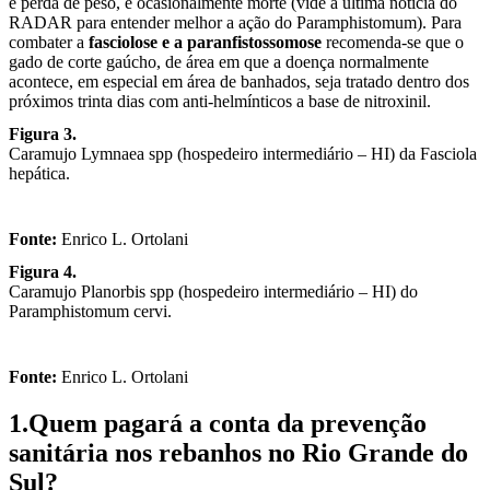
e perda de peso, e ocasionalmente morte (vide a última notícia do
RADAR para entender melhor a ação do Paramphistomum). Para
combater a
fasciolose e a paranfistossomose
recomenda-se que o
gado de corte gaúcho, de área em que a doença normalmente
acontece, em especial em área de banhados, seja tratado dentro dos
próximos trinta dias com anti-helmínticos a base de nitroxinil.
Figura 3.
Caramujo Lymnaea spp (hospedeiro intermediário – HI) da Fasciola
hepática.
Fonte:
Enrico L. Ortolani
Figura 4.
Caramujo Planorbis spp (hospedeiro intermediário – HI) do
Paramphistomum cervi.
Fonte:
Enrico L. Ortolani
1.Quem pagará a conta da prevenção
sanitária nos rebanhos no Rio Grande do
Sul?