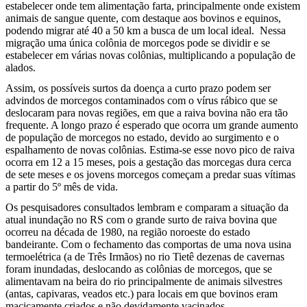
estabelecer onde tem alimentação farta, principalmente onde existem
animais de sangue quente, com destaque aos bovinos e equinos,
podendo migrar até 40 a 50 km a busca de um local ideal. Nessa
migração uma única colônia de morcegos pode se dividir e se
estabelecer em várias novas colônias, multiplicando a população de
alados.
Assim, os possíveis surtos da doença a curto prazo podem ser
advindos de morcegos contaminados com o vírus rábico que se
deslocaram para novas regiões, em que a raiva bovina não era tão
frequente. A longo prazo é esperado que ocorra um grande aumento
de população de morcegos no estado, devido ao surgimento e o
espalhamento de novas colônias. Estima-se esse novo pico de raiva
ocorra em 12 a 15 meses, pois a gestação das morcegas dura cerca
de sete meses e os jovens morcegos começam a predar suas vítimas
a partir do 5º mês de vida.
Os pesquisadores consultados lembram e comparam a situação da
atual inundação no RS com o grande surto de raiva bovina que
ocorreu na década de 1980, na região noroeste do estado
bandeirante. Com o fechamento das comportas de uma nova usina
termoelétrica (a de Três Irmãos) no rio Tietê dezenas de cavernas
foram inundadas, deslocando as colônias de morcegos, que se
alimentavam na beira do rio principalmente de animais silvestres
(antas, capivaras, veados etc.) para locais em que bovinos eram
maciçamente criados e não devidamente vacinados.