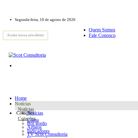
Segunda-feira, 10 de agosto de 2026
Quem Somos
Fale Conosco
Assine nossa newsletter
Home
Notícias
Notícias
Cotações
Notícias
Cotações
Clima
Boi gordo
Artigos
Indicadores
TV Scot Consultoria