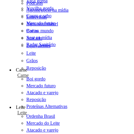
Vaca gorda
Podcasts
Novilha gorda
Agronegócio na mídia
Couro e sebo
Entrevistas
Mercado futuro
Agro sustentável
Cartas
Boi no mundo
Scot na mídia
Atacado
Radar Sanitário
Equivalentes
Leite
Grãos
Reposição
Carne
Carne
Boi gordo
Mercado futuro
Atacado e varejo
Reposição
Proteínas Alternativas
Leite
Leite
Ordenha Brasil
Mercado do Leite
Atacado e varejo