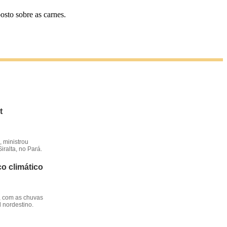
sto sobre as carnes.
t
 ministrou
iralta, no Pará.
o climático
, com as chuvas
l nordestino.