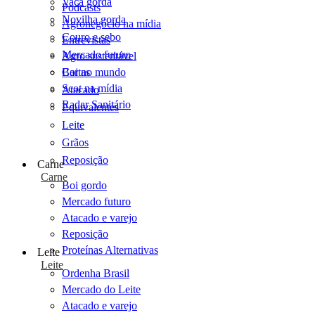
Vaca gorda
Podcasts
Novilha gorda
Agronegócio na mídia
Couro e sebo
Entrevistas
Mercado futuro
Agro sustentável
Cartas
Boi no mundo
Scot na mídia
Atacado
Radar Sanitário
Equivalentes
Leite
Grãos
Reposição
Carne
Carne
Boi gordo
Mercado futuro
Atacado e varejo
Reposição
Proteínas Alternativas
Leite
Leite
Ordenha Brasil
Mercado do Leite
Atacado e varejo