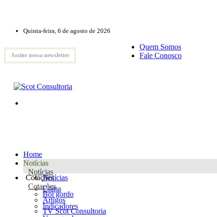
Quinta-feira, 6 de agosto de 2026
Quem Somos
Fale Conosco
Assine nossa newsletter
Home
Notícias
Notícias
Cotações
Notícias
Cotações
Clima
Boi gordo
Artigos
Indicadores
TV Scot Consultoria