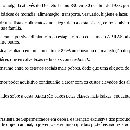
, promulgada através do Decreto Lei no.399 em 30 de abril de 1938, por
básicas de moradia, alimentação, transporte, vestuário, higiene e lazer,
ir uma lista de alimentos que integrariam a cesta básica, como também q
 sua família.
o com a possível diminuição ou estagnação do consumo, a ABRAS advoga
ntre outros.
a básica resultaria em um aumento de 8,6% no consumo e uma redução do
tária, que envolve taxas reduzidas com
cashback
.
 consumo entre os estratos sociais mais pobres, dado que uma alíquota
or poder aquisitivo continuarão a arcar com os custos elevados dos a
idos sobre a cesta básica são pagos pelas classes mais baixas, enquant
sileira de Supermercados em defesa da isenção exclusiva dos produtos 
de origem animal, o governo determinou que tais proteínas não estarão 