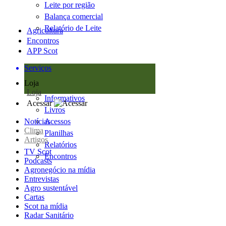
Leite por região
Balança comercial
Relatório de Leite
Agricultura
Encontros
APP Scot
Serviços
Loja
Loja
Informativos
Acessar
Livros
Notícias
Acessos
Clima
Planilhas
Artigos
Relatórios
TV Scot
Encontros
Podcasts
Agronegócio na mídia
Entrevistas
Agro sustentável
Cartas
Scot na mídia
Radar Sanitário