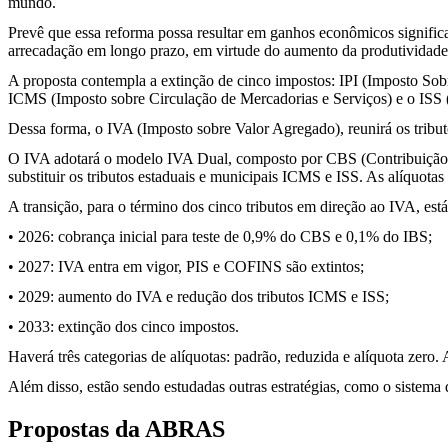
mundo.
Prevê que essa reforma possa resultar em ganhos econômicos significa
arrecadação em longo prazo, em virtude do aumento da produtividade
A proposta contempla a extinção de cinco impostos: IPI (Imposto Sob
ICMS (Imposto sobre Circulação de Mercadorias e Serviços) e o ISS 
Dessa forma, o IVA (Imposto sobre Valor Agregado), reunirá os tribu
O IVA adotará o modelo IVA Dual, composto por CBS (Contribuição sob
substituir os tributos estaduais e municipais ICMS e ISS. As alíquota
A transição, para o término dos cinco tributos em direção ao IVA, es
•
2026: cobrança inicial para teste de 0,9% do CBS e 0,1% do IBS;
•
2027: IVA entra em vigor, PIS e COFINS são extintos;
•
2029: aumento do IVA e redução dos tributos ICMS e ISS;
•
2033: extinção dos cinco impostos.
Haverá três categorias de alíquotas: padrão, reduzida e alíquota zero.
Além disso, estão sendo estudadas outras estratégias, como o sistema
Propostas da ABRAS