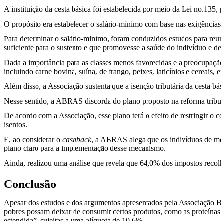
A instituição da cesta básica foi estabelecida por meio da Lei no.135
O propósito era estabelecer o salário-mínimo com base nas exigências 
Para determinar o salário-mínimo, foram conduzidos estudos para reun
suficiente para o sustento e que promovesse a saúde do indivíduo e de
Dada a importância para as classes menos favorecidas e a preocupaçã
incluindo carne bovina, suína, de frango, peixes, laticínios e cereais, e
Além disso, a Associação sustenta que a isenção tributária da cest
Nesse sentido, a ABRAS discorda do plano proposto na reforma tribu
De acordo com a Associação, esse plano terá o efeito de restringir o
isentos.
E, ao considerar o
cashback
, a ABRAS alega que os indivíduos de men
plano claro para a implementação desse mecanismo.
Ainda, realizou uma análise que revela que 64,0% dos impostos recolh
Conclusão
Apesar dos estudos e dos argumentos apresentados pela Associação Bra
pobres possam deixar de consumir certos produtos, como as proteínas 
estendida”, sujeitas a uma alíquota de 10,6%.