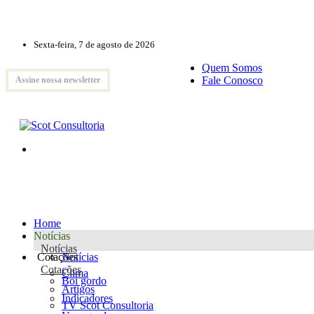
Sexta-feira, 7 de agosto de 2026
Quem Somos
Fale Conosco
Assine nossa newsletter
Home
Notícias
Notícias
Cotações
Notícias
Cotações
Clima
Boi gordo
Artigos
Indicadores
TV Scot Consultoria