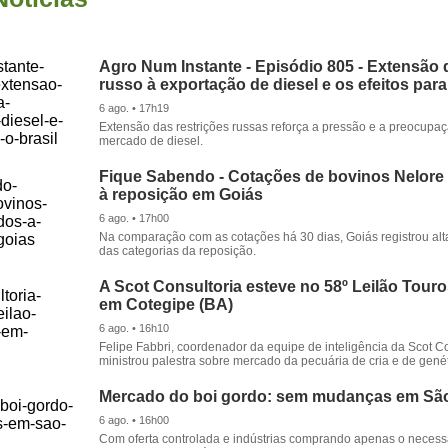
Agro Num Instante - Episódio 805 - Extensão 
russo à exportação de diesel e os efeitos para
6 ago. • 17h19
Extensão das restrições russas reforça a pressão e a preocupa
mercado de diesel.
Fique Sabendo - Cotações de bovinos Nelore
à reposição em Goiás
6 ago. • 17h00
Na comparação com as cotações há 30 dias, Goiás registrou alt
das categorias da reposição.
A Scot Consultoria esteve no 58º Leilão Tour
em Cotegipe (BA)
6 ago. • 16h10
Felipe Fabbri, coordenador da equipe de inteligência da Scot Co
ministrou palestra sobre mercado da pecuária de cria e de genét
Mercado do boi gordo: sem mudanças em Sã
6 ago. • 16h00
Com oferta controlada e indústrias comprando apenas o necessá