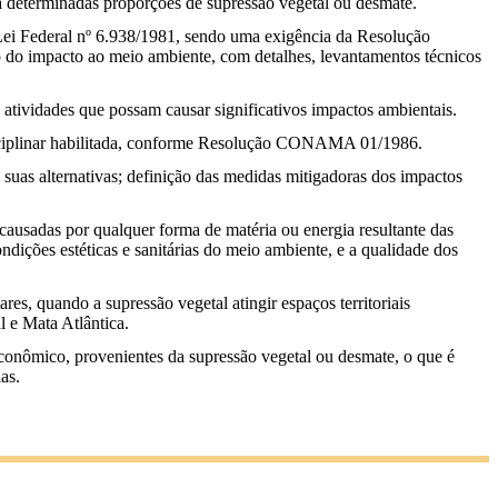
ara determinadas proporções de supressão vegetal ou desmate.
ei Federal nº 6.938/1981, sendo uma exigência da Resolução
 do impacto ao meio ambiente, com detalhes, levantamentos técnicos
atividades que possam causar significativos impactos ambientais.
idisciplinar habilitada, conforme Resolução CONAMA 01/1986.
suas alternativas; definição das medidas mitigadoras dos impactos
causadas por qualquer forma de matéria ou energia resultante das
ndições estéticas e sanitárias do meio ambiente, e a qualidade dos
s, quando a supressão vegetal atingir espaços territoriais
l e Mata Atlântica.
/econômico, provenientes da supressão vegetal ou desmate, o que é
as.