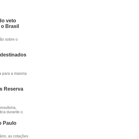
do veto
 o Brasil
ção sobre o
 destinados
a para a maioria
os Reserva
nsultoria,
ica durante o.
o Paulo
rio, as cotações