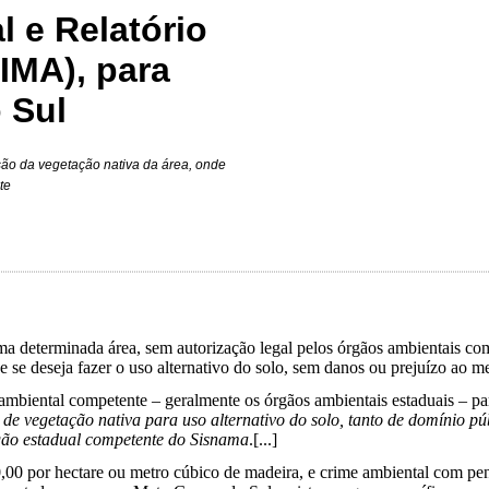
 e Relatório
IMA), para
 Sul
são da vegetação nativa da área, onde
te
a determinada área, sem autorização legal pelos órgãos ambientais comp
e se deseja fazer o uso alternativo do solo, sem danos ou prejuízo ao m
mbiental competente – geralmente os órgãos ambientais estaduais – para
 de vegetação nativa para uso alternativo do solo, tanto de domínio 
rgão estadual competente do Sisnama
.
[...]
0,00 por hectare ou metro cúbico de madeira, e crime ambiental com pe