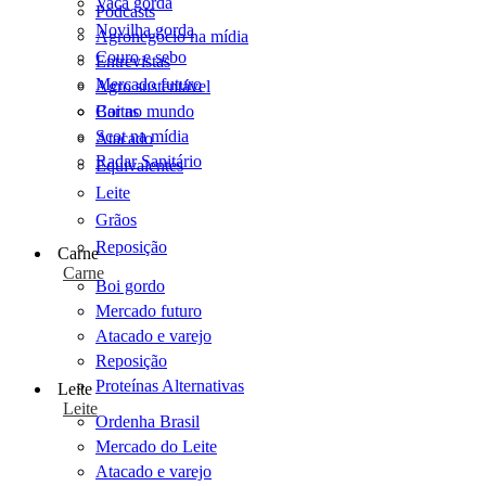
Vaca gorda
Podcasts
Novilha gorda
Agronegócio na mídia
Couro e sebo
Entrevistas
Mercado futuro
Agro sustentável
Cartas
Boi no mundo
Scot na mídia
Atacado
Radar Sanitário
Equivalentes
Leite
Grãos
Reposição
Carne
Carne
Boi gordo
Mercado futuro
Atacado e varejo
Reposição
Proteínas Alternativas
Leite
Leite
Ordenha Brasil
Mercado do Leite
Atacado e varejo