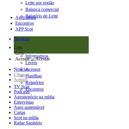
Leite por região
Balança comercial
Relatório de Leite
Agricultura
Encontros
APP Scot
Serviços
Loja
Loja
Informativos
Acessar
Livros
Notícias
Acessos
Clima
Planilhas
Artigos
Relatórios
TV Scot
Encontros
Podcasts
Agronegócio na mídia
Entrevistas
Agro sustentável
Cartas
Scot na mídia
Radar Sanitário