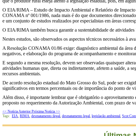
que o produtor rural esteja atento à legislação estadual, pois, em al
O EIA/RIMA – Estudo de Impacto Ambiental e Relatório de Impacto A
CONAMA nº 001/1986, nada mais é do que documentos direcionados à s
e um conjunto de estudos realizados por especialistas em áreas corres
O EIA/RIMA também busca garantir a sustentabilidade de atividades l
Nestes estudos, são observados os aspectos técnicos necessários à a
A Resolução CONAMA 01/86 exige: diagnóstico ambiental da área de in
negativos, e elaboração do programa de acompanhamento e monitora
E segundo a mesma resolução, devem ser observadas quaisquer alteraçõ
atividades humanas que, direta ou indiretamente, afetem a saúde, a se
recursos ambientais.
De acordo resolução estadual do Mato Grosso do Sul, pode ser exigido
significativos em termos percentuais ou de importância do ponto de v
Além disso, é importante lembrar que é obrigatório o aproveitamento 
proposto no requerimento da Autorização Ambiental, com prazo de valid
<< Notícia Anterior
Próxima Notícia >>
Tags:
EIA
,
RIMA
,
desmatamento ilegal
,
desmatamento legal
,
legislação ambiental
,
Scot Cons
Últimas 