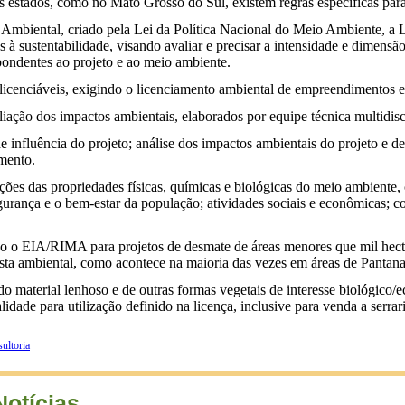
guns estados, como no Mato Grosso do Sul, existem regras específicas p
mbiental, criado pela Lei da Política Nacional do Meio Ambiente, a L
ustentabilidade, visando avaliar e precisar a intensidade e dimensão
pondentes ao projeto e ao meio ambiente.
icenciáveis, exigindo o licenciamento ambiental de empreendimentos e 
valiação dos impactos ambientais, elaborados por equipe técnica mult
fluência do projeto; análise dos impactos ambientais do projeto e de 
mento.
es das propriedades físicas, químicas e biológicas do meio ambiente, 
gurança e o bem-estar da população; atividades sociais e econômicas; co
 o EIA/RIMA para projetos de desmate de áreas menores que mil hectare
ista ambiental, como acontece na maioria das vezes em áreas de Pantana
do material lenhoso e de outras formas vegetais de interesse biológico
ade para utilização definido na licença, inclusive para venda a serrari
ultoria
Notícias