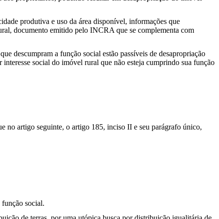
idade produtiva e uso da área disponível, informações que
l rural, documento emitido pelo INCRA que se complementa com
 que descumpram a função social estão passíveis de desapropriação
r interesse social do imóvel rural que não esteja cumprindo sua função
 no artigo seguinte, o artigo 185, inciso II e seu parágrafo único,
 função social.
uição de terras, por uma utópica busca por distribuição igualitária de