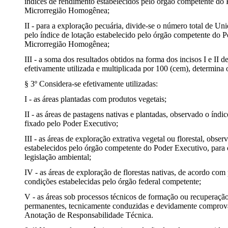
índices de rendimento estabelecidos pelo órgão competente do 
Microrregião Homogênea;
II - para a exploração pecuária, divide-se o número total de 
pelo índice de lotação estabelecido pelo órgão competente do 
Microrregião Homogênea;
III - a soma dos resultados obtidos na forma dos incisos I e II de
efetivamente utilizada e multiplicada por 100 (cem), determina 
§ 3º Considera-se efetivamente utilizadas:
I - as áreas plantadas com produtos vegetais;
II - as áreas de pastagens nativas e plantadas, observado o índi
fixado pelo Poder Executivo;
III - as áreas de exploração extrativa vegetal ou florestal, obse
estabelecidos pelo órgão competente do Poder Executivo, para
legislação ambiental;
IV - as áreas de exploração de florestas nativas, de acordo com
condições estabelecidas pelo órgão federal competente;
V - as áreas sob processos técnicos de formação ou recuperação
permanentes, tecnicamente conduzidas e devidamente comprov
Anotação de Responsabilidade Técnica.