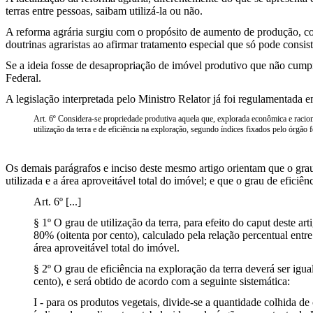
terras entre pessoas, saibam utilizá-la ou não.
A reforma agrária surgiu com o propósito de aumento de produção, co
doutrinas agraristas ao afirmar tratamento especial que só pode consis
Se a ideia fosse de desapropriação de imóvel produtivo que não cumpri
Federal.
A legislação interpretada pelo Ministro Relator já foi regulamentada 
Art. 6º Considera-se propriedade produtiva aquela que, explorada econômica e racion
utilização da terra e de eficiência na exploração, segundo índices fixados pelo órgão 
Os demais parágrafos e inciso deste mesmo artigo orientam que o grau d
utilizada e a área aproveitável total do imóvel; e que o grau de efici
Art. 6º [...]
§ 1º O grau de utilização da terra, para efeito do caput deste art
80% (oitenta por cento), calculado pela relação percentual entre 
área aproveitável total do imóvel.
§ 2º O grau de eficiência na exploração da terra deverá ser igu
cento), e será obtido de acordo com a seguinte sistemática:
I - para os produtos vegetais, divide-se a quantidade colhida de