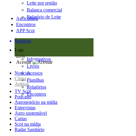
Leite por região
Balança comercial
Relatório de Leite
Agricultura
Encontros
APP Scot
Serviços
Loja
Loja
Informativos
Acessar
Livros
Notícias
Acessos
Clima
Planilhas
Artigos
Relatórios
TV Scot
Encontros
Podcasts
Agronegócio na mídia
Entrevistas
Agro sustentável
Cartas
Scot na mídia
Radar Sanitário