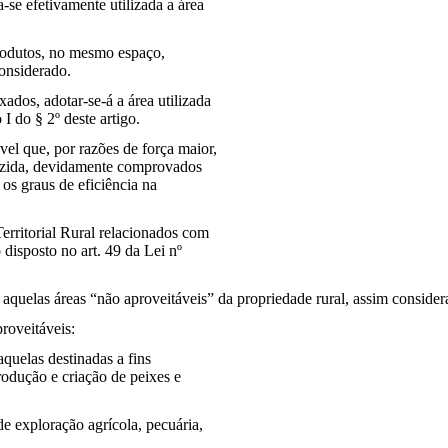
-se efetivamente utilizada a área
rodutos, no mesmo espaço,
considerado.
ados, adotar-se-á a área utilizada
I do § 2º deste artigo.
vel que, por razões de força maior,
duzida, devidamente comprovados
 os graus de eficiência na
Territorial Rural relacionados com
 disposto no art. 49 da Lei nº
quelas áreas “não aproveitáveis” da propriedade rural, assim consider
proveitáveis:
aquelas destinadas a fins
rodução e criação de peixes e
e exploração agrícola, pecuária,