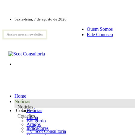
Sexta-feira, 7 de agosto de 2026
Quem Somos
Fale Conosco
Assine nossa newsletter
Home
Notícias
Notícias
Cotações
Notícias
Cotações
Clima
Boi gordo
Artigos
Indicadores
TV Scot Consultoria