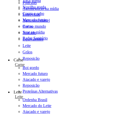
Vaca gorda
Podcasts
Novilha gorda
Agronegócio na mídia
Couro e sebo
Entrevistas
Mercado futuro
Agro sustentável
Cartas
Boi no mundo
Scot na mídia
Atacado
Radar Sanitário
Equivalentes
Leite
Grãos
Reposição
Carne
Carne
Boi gordo
Mercado futuro
Atacado e varejo
Reposição
Proteínas Alternativas
Leite
Leite
Ordenha Brasil
Mercado do Leite
Atacado e varejo