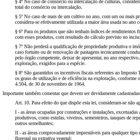
§ 4º No caso de consórcio ou intercalação de culturas, considera
total do consórcio ou intercalação.
§ 5º No caso de mais de um cultivo no ano, com um ou mais p
considera-se efetivamente utilizada a maior área usada no ano 
§ 6º Para os produtos que não tenham índices de rendimentos fix
com esses produtos, com resultado do cálculo previsto no inciso 
§ 7º Não perderá a qualificação de propriedade produtiva o imó
caso fortuito ou de renovação de pastagens tecnicamente con
pelo órgão competente, deixar de apresentar, no ano respectivo,
exploração, exigidos para a espécie.
§ 8º São garantidos os incentivos fiscais referentes ao Imposto 
os graus de utilização e de eficiência na exploração, conforme o
4.504, de 30 de novembro de 1964.
Importante também comentar que devem ser devidamente cadastradas a
Art. 10. Para efeito do que dispõe esta lei, consideram-se não a
I - as áreas ocupadas por construções e instalações, excetuadas 
produtivos, como estufas, viveiros, sementeiros, tanques de rep
outros semelhantes;
II - as áreas comprovadamente imprestáveis para qualquer tipo d
florestal ou extrativa vegetal;