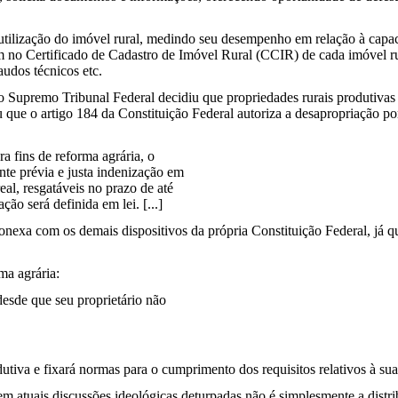
 utilização do imóvel rural, medindo seu desempenho em relação à capac
stam no Certificado de Cadastro de Imóvel Rural (CCIR) de cada imóve
audos técnicos etc.
 Supremo Tribunal Federal decidiu que propriedades rurais produtivas
 que o artigo 184 da Constituição Federal autoriza a desapropriação po
a fins de reforma agrária, o
nte prévia e justa indenização em
eal, resgatáveis no prazo de até
ção será definida em lei. [...]
onexa com os demais dispositivos da própria Constituição Federal, já que
ma agrária:
desde que seu proprietário não
dutiva e fixará normas para o cumprimento dos requisitos relativos à sua
m atuais discussões ideológicas deturpadas não é simplesmente a distrib