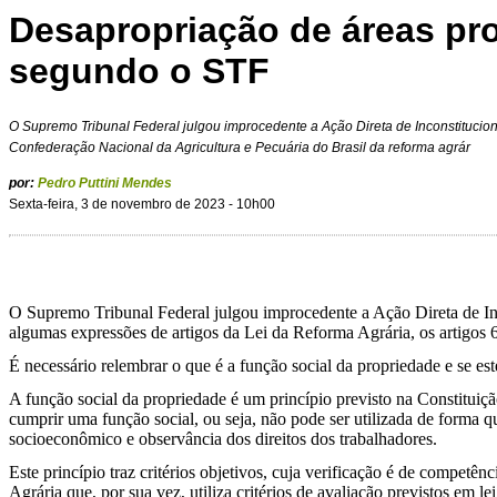
Desapropriação de áreas pr
segundo o STF
O Supremo Tribunal Federal julgou improcedente a Ação Direta de Inconstitucion
Confederação Nacional da Agricultura e Pecuária do Brasil da reforma agrár
por:
Pedro Puttini Mendes
Sexta-feira, 3 de novembro de 2023 - 10h00
O Supremo Tribunal Federal julgou improcedente a Ação Direta de In
algumas expressões de artigos da Lei da Reforma Agrária, os artigos 
É necessário relembrar o que é a função social da propriedade e se este
A função social da propriedade é um princípio previsto na Constituiç
cumprir uma função social, ou seja, não pode ser utilizada de forma 
socioeconômico e observância dos direitos dos trabalhadores.
Este princípio traz critérios objetivos, cuja verificação é de compet
Agrária que, por sua vez, utiliza critérios de avaliação previstos em 