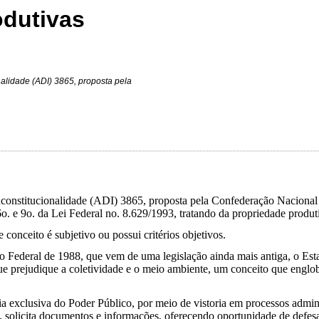
odutivas
alidade (ADI) 3865, proposta pela
constitucionalidade (ADI) 3865, proposta pela Confederação Nacional
6o. e 9o. da Lei Federal no. 8.629/1993, tratando da propriedade produ
 conceito é subjetivo ou possui critérios objetivos.
ão Federal de 1988, que vem de uma legislação ainda mais antiga, o Est
que prejudique a coletividade e o meio ambiente, um conceito que englo
ência exclusiva do Poder Público, por meio de vistoria em processos ad
lei, solicita documentos e informações, oferecendo oportunidade de defe