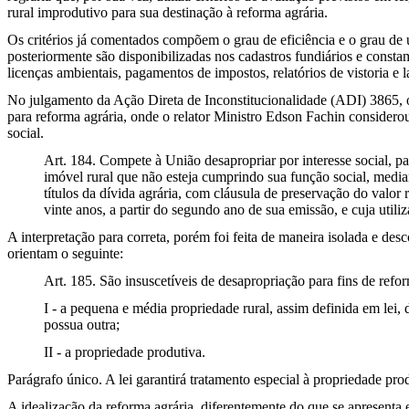
rural improdutivo para sua destinação à reforma agrária.
Os critérios já comentados compõem o grau de eficiência e o grau de
posteriormente são disponibilizadas nos cadastros fundiários e con
licenças ambientais, pagamentos de impostos, relatórios de vistoria e l
No julgamento da Ação Direta de Inconstitucionalidade (ADI) 3865, o
para reforma agrária, onde o relator Ministro Edson Fachin considerou
social.
Art. 184. Compete à União desapropriar por interesse social, par
imóvel rural que não esteja cumprindo sua função social, media
títulos da dívida agrária, com cláusula de preservação do valor r
vinte anos, a partir do segundo ano de sua emissão, e cuja utiliza
A interpretação para correta, porém foi feita de maneira isolada e desc
orientam o seguinte:
Art. 185. São insuscetíveis de desapropriação para fins de refor
I - a pequena e média propriedade rural, assim definida em lei, 
possua outra;
II - a propriedade produtiva.
Parágrafo único. A lei garantirá tratamento especial à propriedade pro
A idealização da reforma agrária, diferentemente do que se apresenta e