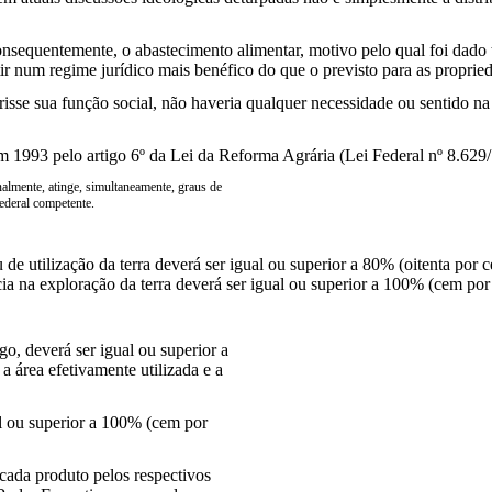
nsequentemente, o abastecimento alimentar, motivo pelo qual foi dado 
tir num regime jurídico mais benéfico do que o previsto para as propried
sse sua função social, não haveria qualquer necessidade ou sentido na 
em 1993 pelo artigo 6º da Lei da Reforma Agrária (Lei Federal nº 8.629/
almente, atinge, simultaneamente, graus de
federal competente.
e utilização da terra deverá ser igual ou superior a 80% (oitenta por ce
ência na exploração da terra deverá ser igual ou superior a 100% (cem po
igo, deverá ser igual ou superior a
a área efetivamente utilizada e a
al ou superior a 100% (cem por
 cada produto pelos respectivos