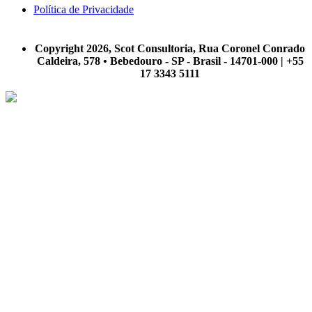
Política de Privacidade
A Scot Consultoria não se responsabiliza por negócios realizados a partir das informações contidas em
nosso site.
Copyright 2026, Scot Consultoria, Rua Coronel Conrado
Caldeira, 578 • Bebedouro - SP - Brasil - 14701-000 | +55
17 3343 5111