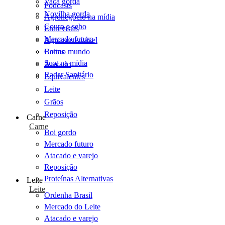
Vaca gorda
Podcasts
Novilha gorda
Agronegócio na mídia
Couro e sebo
Entrevistas
Mercado futuro
Agro sustentável
Cartas
Boi no mundo
Scot na mídia
Atacado
Radar Sanitário
Equivalentes
Leite
Grãos
Reposição
Carne
Carne
Boi gordo
Mercado futuro
Atacado e varejo
Reposição
Proteínas Alternativas
Leite
Leite
Ordenha Brasil
Mercado do Leite
Atacado e varejo