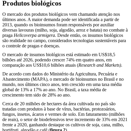
Produtos biológicos
O mercado dos produtos biológicos vem chamando atenção nos
últimos anos. A maior demanda pode ser identificada a partir de
2013, quando os bioinsumos foram responsáveis por auxiliar
diversas lavouras (milho, soja, algodão, arroz e batata) no combate à
praga
Helicoverpa armigera
. Desde então, os insumos biológicos
são realidade no campo, considerados tecnologias sustentáveis para
o controle de pragas e doenças.
O mercado de insumos biológicos está estimado em US$18,5
bilhões até 2026, podendo crescer 74% em quatro anos, em
comparação aos US$10,6 bilhões atuais (
Research and Markets)
.
De acordo com dados do Ministério da Agricultura, Pecuária e
Abastecimento (MAPA), o mercado de bioinsumos no Brasil e no
mundo, nos últimos cinco anos, tem crescido em uma taxa média
global de 13% a 17% ao ano. No Brasil, a taxa média de
crescimento tem sido de 28% ao ano.
Cerca de 20 milhões de hectares da área cultivada no país são
tratadas com produtos à base de vírus, bactérias, protozoários,
fungos, insetos, ácaros e vermes de solo. Em faturamento (milhões
de reais), o setor de biodefensivos teve incremento de 33% em 2021
frente a 2020, ganhando destaque os cultivos de soja, cana, milho,
hortifruti, algodão e café (
figura 2
).