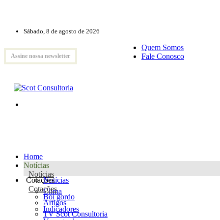
Sábado, 8 de agosto de 2026
Quem Somos
Fale Conosco
Assine nossa newsletter
Home
Notícias
Notícias
Cotações
Notícias
Cotações
Clima
Boi gordo
Artigos
Indicadores
TV Scot Consultoria