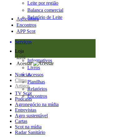
Leite por região
Balança comercial
Relatório de Leite
Agricultura
Encontros
APP Scot
Serviços
Loja
Loja
Informativos
Acessar
Livros
Notícias
Acessos
Clima
Planilhas
Artigos
Relatórios
TV Scot
Encontros
Podcasts
Agronegócio na mídia
Entrevistas
Agro sustentável
Cartas
Scot na mídia
Radar Sanitário