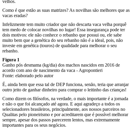
velhos.
Como é que estão as suas matrizes? As novilhas são melhores que as
vacas eradas?
Infelizmente tem muito criador que não descarta vaca velha porquê
tem medo de colocar novilhas no lugar! Essa insegurança pode ter
dois motivos: ele não conhece o rebanho que possui ou, ele sabe
muito bem que a genética do seu rebanho não é a ideal, pois, não
investe em genética (touros) de qualidade para melhorar o seu
rebanho.
Figura 1
Ganho pós desmama (kg/dia) dos machos nascidos em 2016 de
acordo com ano de nascimento da vaca - Agropontieri
Fonte: elaborado pelo autor
É, ainda bem que essa tal de DEP funciona, senão, teria que arranjar
outro jeito de ganhar dinheiro para comprar o leitinho das crianças!
Como dizem os filósofos, na verdade, o mais importante é a jornada
e não o que foi alcançado até agora. E aqui agradeço a todos os
selecionadores brasileiros, principalmente, aos nossos parceiros no
Qualitas pelo pioneirismo e por acreditarem que é possível melhorar
sempre, apesar dos passos parecerem lentos, mas extremamente
importantes para os seus negócios.