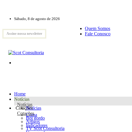
Sábado, 8 de agosto de 2026
Quem Somos
Fale Conosco
Assine nossa newsletter
Home
Notícias
Notícias
Cotações
Notícias
Cotações
Clima
Boi gordo
Artigos
Indicadores
TV Scot Consultoria