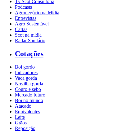
Tv Scot Consultoria
Podcasts
Agronegócio na Mídia
Entrevistas
Agro Sustentável
Cartas
Scot na mídia
Radar Sanitário
Cotações
Boi gordo
Indicadores
Vaca gorda
Novilha gorda
Couro e sebo
Mercado futuro
Boi no mundo
Atacado
Equivalentes
Leite
Grãos
Reposição