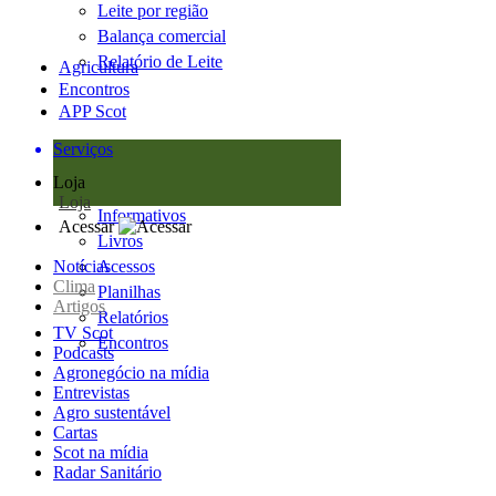
Leite por região
Balança comercial
Relatório de Leite
Agricultura
Encontros
APP Scot
Serviços
Loja
Loja
Informativos
Acessar
Livros
Notícias
Acessos
Clima
Planilhas
Artigos
Relatórios
TV Scot
Encontros
Podcasts
Agronegócio na mídia
Entrevistas
Agro sustentável
Cartas
Scot na mídia
Radar Sanitário