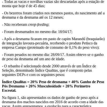
- Todas as vacas e novilhas vazias são descartadas após a estação de
monta que hoje é de 45 dias;
- Os bezerros foram criados nos mesmos pastos, do nascimento até a
desmama e da desmama até os 12 meses;
- Não receberam
creep-feeding
;
- Foram desmamados no mesmo dia: 18/04/17;
- Após a desmama ficaram em pasto de capim Marandú (braquiarão)
de integração lavoura-pecuária, recebendo o produto Petisco da
empresa Campo (proteinado de consumo de 0,1% do peso vivo);
- Foram pesados no mesmo dia: 28/09/17. Assim obteve-se o ganho
de peso da desmama até um ano de idade.
- O rebanho é selecionado desde 2000 através de um Índice de
Seleção, denominado Índice Qualitas, que é composto pelas
seguintes DEPs e com os seguintes pesos:
Índice Qualitas = 20% Peso de desmama + 40% Ganho de Peso
Pós Desmama + 20% Musculosidade + 20% Perímetro
Escrotal.
Na figura 1, são apresentados os dados de ganho de peso após a
desmama dos machos nascidos em 2016 de acordo com a idade das
vacas. Assim apresentamos, a evolução para a característica