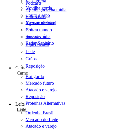
Vaca gorda
Podcasts
Novilha gorda
Agronegócio na mídia
Couro e sebo
Entrevistas
Mercado futuro
Agro sustentável
Cartas
Boi no mundo
Scot na mídia
Atacado
Radar Sanitário
Equivalentes
Leite
Grãos
Reposição
Carne
Carne
Boi gordo
Mercado futuro
Atacado e varejo
Reposição
Proteínas Alternativas
Leite
Leite
Ordenha Brasil
Mercado do Leite
Atacado e varejo