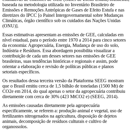
baseada na metodologia utilizada no Inventário Brasileiro de
Emissões e Remoções Antrópicas de Gases de Efeito Estufa e nas
diretrizes do IPCC [o Painel Intergovernamental sobre Mudanças
Climáticas, órgão científico sob os cuidados das Nações Unidas
(ONU)].
Essas estimativas apresentam as emissões de GEE, calculadas em
nível estadual, para o período entre 1970 a 2014 para cinco setores
da economia: Agropecuária, Energia, Mudança de uso do solo,
Indústria e Resíduos. Essa abordagem possibilita visualizar a
contribuição de cada um desses setores nas emissões de GEE
brasileiras, suas tendências históricas e regionais e assim, pode
orientar a elaboração e revisão de políticas públicas e planos
setoriais específicos.
Os resultados dessa terceira versão da Plataforma SEEG mostram
que o Brasil emitiu cerca de 1,5 bilhão de toneladas (1500 Mt) de
CO2e em 2014, do qual apenas o setor da agropecuária contribuiu
diretamente com cerca de 30% (423 MtCO2 e) (SEEG, 2014).
As emissões causadas diretamente pela agropecuária
especificamente, se referem a: produção animal e vegetal, uso de
fertilizantes nitrogenados na agricultura, disposição de dejetos
animais, decomposição de resíduos culturais e cultivo de
organossolos.