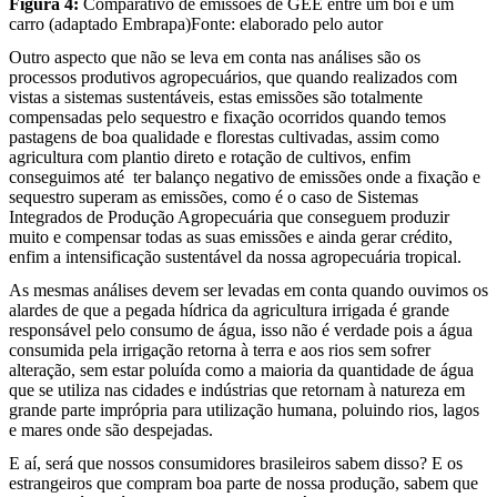
Figura 4:
Comparativo de emissões de GEE entre um boi e um
carro (adaptado Embrapa)
Fonte: elaborado pelo autor
Outro aspecto que não se leva em conta nas análises são os
processos produtivos agropecuários, que quando realizados com
vistas a sistemas sustentáveis, estas emissões são totalmente
compensadas pelo sequestro e fixação ocorridos quando temos
pastagens de boa qualidade e florestas cultivadas, assim como
agricultura com plantio direto e rotação de cultivos, enfim
conseguimos até ter balanço negativo de emissões onde a fixação e
sequestro superam as emissões, como é o caso de Sistemas
Integrados de Produção Agropecuária que conseguem produzir
muito e compensar todas as suas emissões e ainda gerar crédito,
enfim a intensificação sustentável da nossa agropecuária tropical.
As mesmas análises devem ser levadas em conta quando ouvimos os
alardes de que a pegada hídrica da agricultura irrigada é grande
responsável pelo consumo de água, isso não é verdade pois a água
consumida pela irrigação retorna à terra e aos rios sem sofrer
alteração, sem estar poluída como a maioria da quantidade de água
que se utiliza nas cidades e indústrias que retornam à natureza em
grande parte imprópria para utilização humana, poluindo rios, lagos
e mares onde são despejadas.
E aí, será que nossos consumidores brasileiros sabem disso? E os
estrangeiros que compram boa parte de nossa produção, sabem que