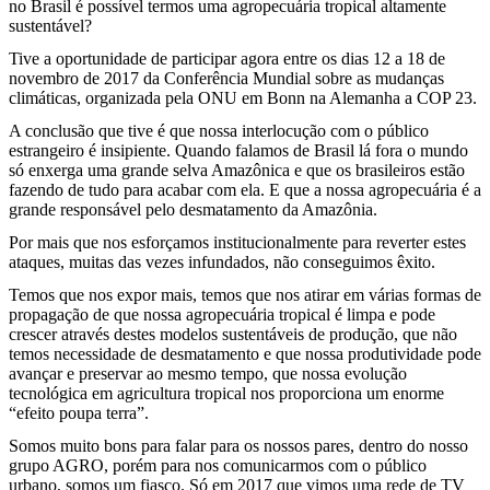
no Brasil é possível termos uma agropecuária tropical altamente
sustentável?
Tive a oportunidade de participar agora entre os dias 12 a 18 de
novembro de 2017 da Conferência Mundial sobre as mudanças
climáticas, organizada pela ONU em Bonn na Alemanha a COP 23.
A conclusão que tive é que nossa interlocução com o público
estrangeiro é insipiente. Quando falamos de Brasil lá fora o mundo
só enxerga uma grande selva Amazônica e que os brasileiros estão
fazendo de tudo para acabar com ela. E que a nossa agropecuária é a
grande responsável pelo desmatamento da Amazônia.
Por mais que nos esforçamos institucionalmente para reverter estes
ataques, muitas das vezes infundados, não conseguimos êxito.
Temos que nos expor mais, temos que nos atirar em várias formas de
propagação de que nossa agropecuária tropical é limpa e pode
crescer através destes modelos sustentáveis de produção, que não
temos necessidade de desmatamento e que nossa produtividade pode
avançar e preservar ao mesmo tempo, que nossa evolução
tecnológica em agricultura tropical nos proporciona um enorme
“efeito poupa terra”.
Somos muito bons para falar para os nossos pares, dentro do nosso
grupo AGRO, porém para nos comunicarmos com o público
urbano, somos um fiasco. Só em 2017 que vimos uma rede de TV