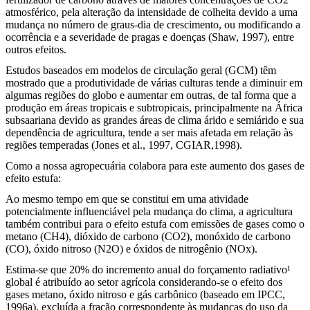
atmosférico, pela alteração da intensidade de colheita devido a uma
mudança no número de graus-dia de crescimento, ou modificando a
ocorrência e a severidade de pragas e doenças (Shaw, 1997), entre
outros efeitos.
Estudos baseados em modelos de circulação geral (GCM) têm
mostrado que a produtividade de várias culturas tende a diminuir em
algumas regiões do globo e aumentar em outras, de tal forma que a
produção em áreas tropicais e subtropicais, principalmente na África
subsaariana devido as grandes áreas de clima árido e semiárido e sua
dependência de agricultura, tende a ser mais afetada em relação às
regiões temperadas (Jones et al., 1997, CGIAR,1998).
Como a nossa agropecuária colabora para este aumento dos gases de
efeito estufa:
Ao mesmo tempo em que se constitui em uma atividade
potencialmente influenciável pela mudança do clima, a agricultura
também contribui para o efeito estufa com emissões de gases como o
metano (CH4), dióxido de carbono (CO2), monóxido de carbono
(CO), óxido nitroso (N2O) e óxidos de nitrogênio (NOx).
Estima-se que 20% do incremento anual do forçamento radiativo¹
global é atribuído ao setor agrícola considerando-se o efeito dos
gases metano, óxido nitroso e gás carbônico (baseado em IPCC,
1996a), excluída a fração correspondente às mudanças do uso da