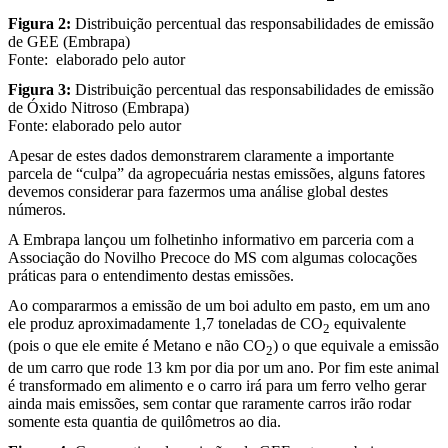
Figura 2:
Distribuição percentual das responsabilidades de emissão
de GEE (Embrapa)
Fonte: elaborado pelo autor
Figura 3:
Distribuição percentual das responsabilidades de emissão
de Óxido Nitroso (Embrapa)
Fonte: elaborado pelo autor
Apesar de estes dados demonstrarem claramente a importante
parcela de “culpa” da agropecuária nestas emissões, alguns fatores
devemos considerar para fazermos uma análise global destes
números.
A Embrapa lançou um folhetinho informativo em parceria com a
Associação do Novilho Precoce do MS com algumas colocações
práticas para o entendimento destas emissões.
Ao compararmos a emissão de um boi adulto em pasto, em um ano
ele produz aproximadamente 1,7 toneladas de CO
equivalente
2
(pois o que ele emite é Metano e não CO
) o que equivale a emissão
2
de um carro que rode 13 km por dia por um ano. Por fim este animal
é transformado em alimento e o carro irá para um ferro velho gerar
ainda mais emissões, sem contar que raramente carros irão rodar
somente esta quantia de quilômetros ao dia.