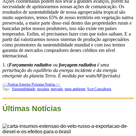
Ações coordenadas podem nos levar a grandes avanços, porém há
necessidade de aprimorarmos nossas ações de comunicação. Os
resultados de sustentabilidade de nossa agropecuária tropical são
muito superiores, temos 65% de nosso território em vegetação nativa
preservada, a maior parte disso está dentro das propriedades rurais e
bancadas pelos nossos produtores, isso não existe em países
temperados. Enfim, só precisamos fazer com que todos saibam. E a
partir daí valorizarmos nossos sistemas de produção agropecuários
como promotores da sustentabilidade mundial e com isso termos
garantia de mercados compradores destes créditos em nível
internacional.
1. (
Forçamento radiativo
ou
forçagem radiativa
é uma
perturbação do equilíbrio da energia incidente e da
energia
emergente do planeta Terra. É medida por watts/M²/período)
<< Notícia Anterior
Próxima Notícia >>
Tags:
Sustentabilidade
,
pecuária
,
mercado
,
meio ambiente
,
Scot Consultoria
Últimas Notícias