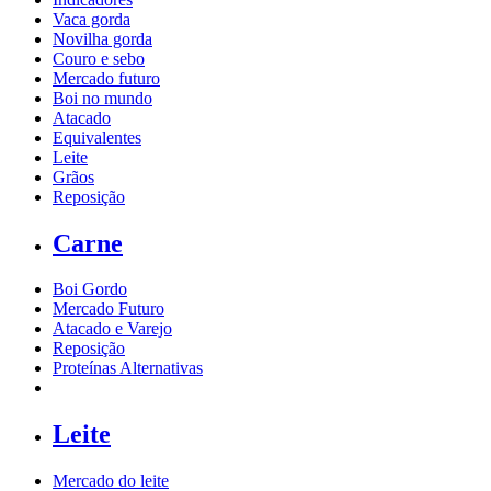
Vaca gorda
Novilha gorda
Couro e sebo
Mercado futuro
Boi no mundo
Atacado
Equivalentes
Leite
Grãos
Reposição
Carne
Boi Gordo
Mercado Futuro
Atacado e Varejo
Reposição
Proteínas Alternativas
Leite
Mercado do leite