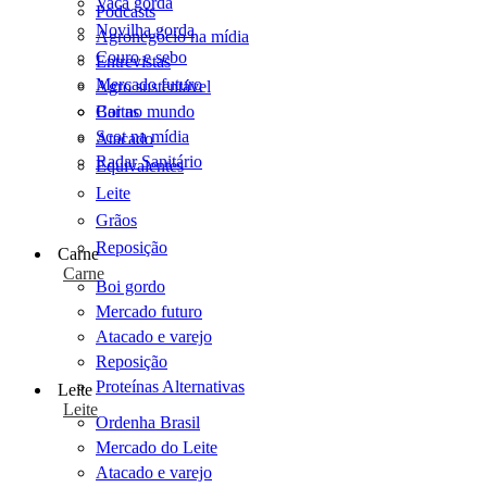
Vaca gorda
Podcasts
Novilha gorda
Agronegócio na mídia
Couro e sebo
Entrevistas
Mercado futuro
Agro sustentável
Cartas
Boi no mundo
Scot na mídia
Atacado
Radar Sanitário
Equivalentes
Leite
Grãos
Reposição
Carne
Carne
Boi gordo
Mercado futuro
Atacado e varejo
Reposição
Proteínas Alternativas
Leite
Leite
Ordenha Brasil
Mercado do Leite
Atacado e varejo