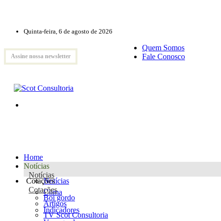
Quinta-feira, 6 de agosto de 2026
Quem Somos
Fale Conosco
Assine nossa newsletter
Home
Notícias
Notícias
Cotações
Notícias
Cotações
Clima
Boi gordo
Artigos
Indicadores
TV Scot Consultoria