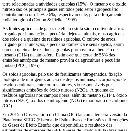
terra relacionadas a atividades agrícolas (15%). O metano e o óxido
nitroso são os principais gases emitidos pelo setor agropecuário,
contribuindo com 15% e 6%, respectivamente, para o forçamento
radiativo global (Cotton & Pielke, 1995).
As fontes agrícolas de gases de efeito estufa são o cultivo de arroz
irrigado por inundação, a pecuária, dejetos animais, o uso agrícola
dos solos e a queima de resíduos agrícolas. O cultivo de arroz
irrigado por inundação, a pecuária doméstica e seus dejetos, assim
como a queima de resíduos agrícolas promovem a liberação de
metano (CH4) na atmosfera. Estima-se que cerca de 55% das
emissões antrópicas de metano provêm da agricultura e pecuária
juntas (IPCC, 1995).
Os solos agrícolas, pelo uso de fertilizantes nitrogenados, fixação
biológica de nitrogênio, adição de dejetos animais, incorporação de
resíduos culturais, entre outros fatores, são responsáveis por
significantes emissões de óxido nitroso (N2O). A queima de
resíduos agrícolas nos campos libera, além do metano (CH4), óxido
nitroso (N2O), óxidos de nitrogênio (NOx) e monóxido de carbono
(CO).
Em 2015 o Observatório do Clima (OC) lançou a terceira versão da
Plataforma SEEG (Sistema de Estimativas de Emissões e Remoções
de Gases de Efeito Estufa) que disponibiliza o resultado das
estimativas de emissões de GEE (Gases de Efeito Estufa) brasileiras,