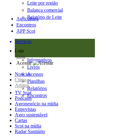
Leite por região
Balança comercial
Relatório de Leite
Agricultura
Encontros
APP Scot
Serviços
Loja
Loja
Informativos
Acessar
Livros
Notícias
Acessos
Clima
Planilhas
Artigos
Relatórios
TV Scot
Encontros
Podcasts
Agronegócio na mídia
Entrevistas
Agro sustentável
Cartas
Scot na mídia
Radar Sanitário