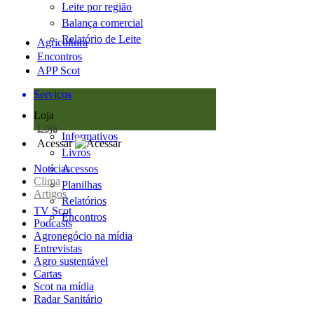
Leite por região
Balança comercial
Relatório de Leite
Agricultura
Encontros
APP Scot
Serviços
Loja
Loja
Informativos
Acessar
Livros
Notícias
Acessos
Clima
Planilhas
Artigos
Relatórios
TV Scot
Encontros
Podcasts
Agronegócio na mídia
Entrevistas
Agro sustentável
Cartas
Scot na mídia
Radar Sanitário