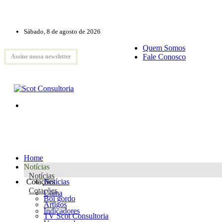
Sábado, 8 de agosto de 2026
Quem Somos
Fale Conosco
Assine nossa newsletter
Home
Notícias
Notícias
Cotações
Notícias
Cotações
Clima
Boi gordo
Artigos
Indicadores
TV Scot Consultoria