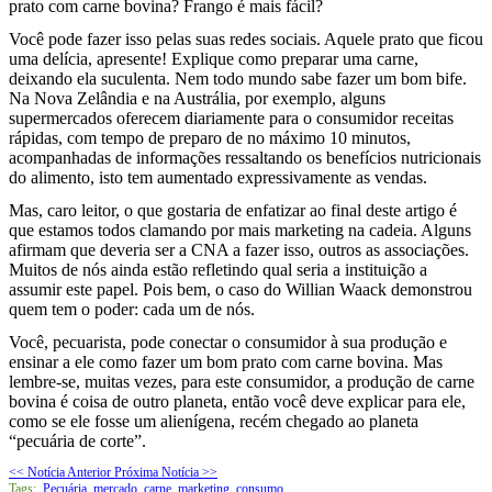
prato com carne bovina? Frango é mais fácil?
Você pode fazer isso pelas suas redes sociais. Aquele prato que ficou
uma delícia, apresente! Explique como preparar uma carne,
deixando ela suculenta. Nem todo mundo sabe fazer um bom bife.
Na Nova Zelândia e na Austrália, por exemplo, alguns
supermercados oferecem diariamente para o consumidor receitas
rápidas, com tempo de preparo de no máximo 10 minutos,
acompanhadas de informações ressaltando os benefícios nutricionais
do alimento, isto tem aumentado expressivamente as vendas.
Mas, caro leitor, o que gostaria de enfatizar ao final deste artigo é
que estamos todos clamando por mais marketing na cadeia. Alguns
afirmam que deveria ser a CNA a fazer isso, outros as associações.
Muitos de nós ainda estão refletindo qual seria a instituição a
assumir este papel. Pois bem, o caso do Willian Waack demonstrou
quem tem o poder: cada um de nós.
Você, pecuarista, pode conectar o consumidor à sua produção e
ensinar a ele como fazer um bom prato com carne bovina. Mas
lembre-se, muitas vezes, para este consumidor, a produção de carne
bovina é coisa de outro planeta, então você deve explicar para ele,
como se ele fosse um alienígena, recém chegado ao planeta
“pecuária de corte”.
<< Notícia Anterior
Próxima Notícia >>
Tags:
Pecuária
,
mercado
,
carne
,
marketing
,
consumo