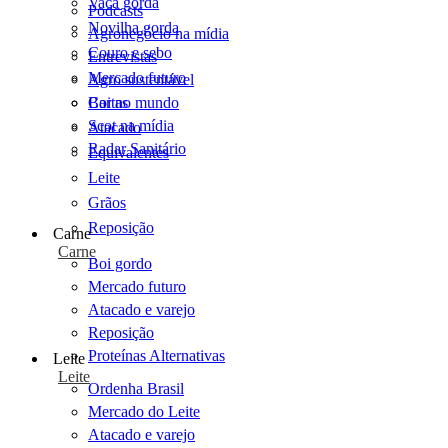
Vaca gorda
Podcasts
Novilha gorda
Agronegócio na mídia
Couro e sebo
Entrevistas
Mercado futuro
Agro sustentável
Cartas
Boi no mundo
Scot na mídia
Atacado
Radar Sanitário
Equivalentes
Leite
Grãos
Reposição
Carne
Carne
Boi gordo
Mercado futuro
Atacado e varejo
Reposição
Proteínas Alternativas
Leite
Leite
Ordenha Brasil
Mercado do Leite
Atacado e varejo