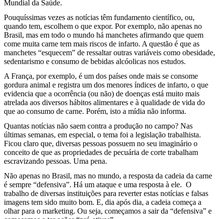
Mundial da Saúde.
Pouquíssimas vezes as notícias têm fundamento científico, ou,
quando tem, escolhem o que expor. Por exemplo, não apenas no
Brasil, mas em todo o mundo há manchetes afirmando que quem
come muita carne tem mais riscos de infarto. A questão é que as
manchetes “esquecem” de ressaltar outras variáveis como obesidade,
sedentarismo e consumo de bebidas alcóolicas nos estudos.
A França, por exemplo, é um dos países onde mais se consome
gordura animal e registra um dos menores índices de infarto, o que
evidencia que a ocorrência (ou não) de doenças está muito mais
atrelada aos diversos hábitos alimentares e à qualidade de vida do
que ao consumo de carne. Porém, isto a mídia não informa.
Quantas notícias não saem contra a produção no campo? Nas
últimas semanas, em especial, o tema foi a legislação trabalhista.
Ficou claro que, diversas pessoas possuem no seu imaginário o
conceito de que as propriedades de pecuária de corte trabalham
escravizando pessoas. Uma pena.
Não apenas no Brasil, mas no mundo, a resposta da cadeia da carne
é sempre “defensiva”. Há um ataque e uma resposta à ele. O
trabalho de diversas instituições para reverter estas notícias e falsas
imagens tem sido muito bom. E, dia após dia, a cadeia começa a
olhar para o marketing. Ou seja, começamos a sair da “defensiva” e