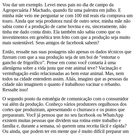
Vou dar um exemplo. Levei meus pais no dia de campo da
Agropecuária J Machado, quando fiz uma palestra em julho. E
minha mãe veio me perguntar se com 100 mil reais ela comprava um
touro. Ainda que seja produtora rural de outro setor, minha mãe não
sabia como é a produção de carne bovina e eu, sinceramente, não
tinha me dado conta disto. Ela também não sabia como que os
investimentos em genética tem feito com que a produção seja muito
mais sustentável. Seus amigos de facebook sabem?
Então, ressalte nas suas postagens não apenas os dados técnicos que
fizeram com que a sua produção seja de um boi de “entortar o
gancho de frigorífico”. Pense em como você contaria à uma
alienígena sobre a vida justa que este animal teve? Vacinação e
vermifugação estão relacionadas ao bem estar animal. Mas, nem
todos na cidade entendem assim. Aliás, imagino que as pessoas da
cidade não imaginem o quanto é trabalhoso vacinar o rebanho.
Ressalte isso!
O segundo ponto da estratégia de comunicação com o consumidor
vai além da produção. Conheço vários produtores orgulhosos dos
cortes que produziram, apresentando o churrasco e os pratos que
prepararam. Você já pensou que no seu facebook ou WhatsApp
existem muitas pessoas que dividem sua rotina entre trabalho e
família e, durante a semana, só querem uma receita fácil e rápida?
Ou ainda, que podem ter em mente que é muito difícil preparar um