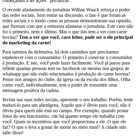
começamos a ter ações “pró-ativas”
O recente afastamento do jornalista Willian Waack reforça o poder
das redes sociais. Sem entrar na discussão, o fato é que foram as
redes sociais e o modo como as pessoas demonstraram sua opinião,
que fizeram com que a emissora afastasse o jornalista. Este caso não
foi o primeiro, nem o último. Mas o que isto tem a ver com carne
bovina?
Tem a ver que você, caro leitor, pode ser o elo principal
do marketing da carne!
Para sairmos da defensiva, há dois caminhos que precisamos
estabelecer com o consumidor. O primeiro é conectar o consumidor
à produção. E isto, você pode fazer facilmente. Você já parou para
refletir quantas pessoas tem no facebook ou mesmo nos grupos de
whatsapp que não estão relacionados à produção de carne bovina?
Pense nos amigos do clube, da igreja ou da escola dos filhos. Olha
como você, individualmente, tem o poder de transmitir uma
mensagem positiva da cadeia.
Invista nas suas redes sociais, apresente o seu trabalho. Porém, tente
traduzi-lo para um alienígena. Aquilo que é óbvio para você, não é
óbvio para quem não está no campo. Por exemplo, quando postar
fotos do seu funcionário, cite há quanto tempo ele trabalha com
você. Quais os incentivos que você proporciona a ele. O que ele
faz? O que o leva a gostar de morar no meio rural? A cidade não
sabe disso!