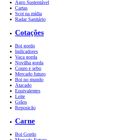
Agro Sustentável
Cartas
Scot na mídia
Radar Sanitário
Cotações
Boi gordo
Indicadores
Vaca gorda
Novilha gorda
Couro e sebo
Mercado futuro
Boi no mundo
Atacado
Equivalentes
Leite
Grãos
Reposição
Carne
Boi Gordo
Mercado Futuro