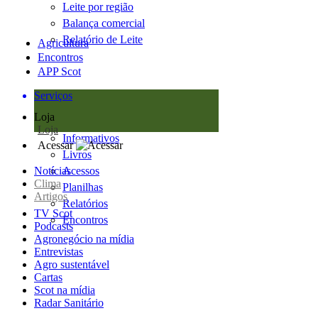
Leite por região
Balança comercial
Relatório de Leite
Agricultura
Encontros
APP Scot
Serviços
Loja
Loja
Informativos
Acessar
Livros
Notícias
Acessos
Clima
Planilhas
Artigos
Relatórios
TV Scot
Encontros
Podcasts
Agronegócio na mídia
Entrevistas
Agro sustentável
Cartas
Scot na mídia
Radar Sanitário