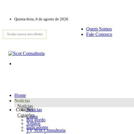
Quinta-feira, 6 de agosto de 2026
Quem Somos
Fale Conosco
Assine nossa newsletter
Home
Notícias
Notícias
Cotações
Notícias
Cotações
Clima
Boi gordo
Artigos
Indicadores
TV Scot Consultoria