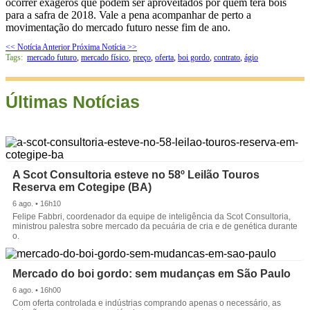
ocorrer exageros que podem ser aproveitados por quem terá bois
para a safra de 2018. Vale a pena acompanhar de perto a
movimentação do mercado futuro nesse fim de ano.
<< Notícia Anterior
Próxima Notícia >>
Tags:
mercado futuro
,
mercado físico
,
preço
,
oferta
,
boi gordo
,
contrato
,
ágio
Últimas Notícias
A Scot Consultoria esteve no 58º Leilão Touros
Reserva em Cotegipe (BA)
6 ago. • 16h10
Felipe Fabbri, coordenador da equipe de inteligência da Scot Consultoria,
ministrou palestra sobre mercado da pecuária de cria e de genética durante
o.
Mercado do boi gordo: sem mudanças em São Paulo
6 ago. • 16h00
Com oferta controlada e indústrias comprando apenas o necessário, as