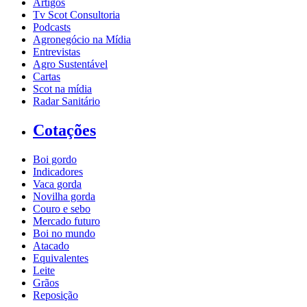
Artigos
Tv Scot Consultoria
Podcasts
Agronegócio na Mídia
Entrevistas
Agro Sustentável
Cartas
Scot na mídia
Radar Sanitário
Cotações
Boi gordo
Indicadores
Vaca gorda
Novilha gorda
Couro e sebo
Mercado futuro
Boi no mundo
Atacado
Equivalentes
Leite
Grãos
Reposição