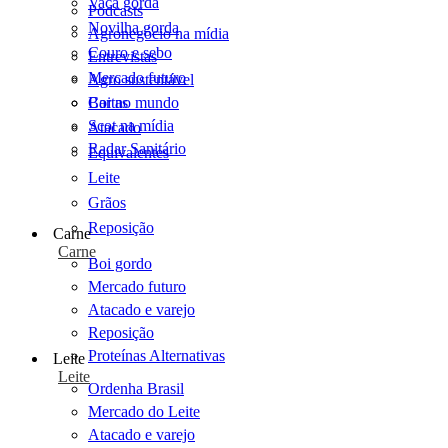
Vaca gorda
Podcasts
Novilha gorda
Agronegócio na mídia
Couro e sebo
Entrevistas
Mercado futuro
Agro sustentável
Cartas
Boi no mundo
Scot na mídia
Atacado
Radar Sanitário
Equivalentes
Leite
Grãos
Reposição
Carne
Carne
Boi gordo
Mercado futuro
Atacado e varejo
Reposição
Proteínas Alternativas
Leite
Leite
Ordenha Brasil
Mercado do Leite
Atacado e varejo