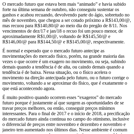
O mercado futuro que estava bem mais “animado” e havia subido
forte na última semana de outubro, não conseguiu sustentar os
ganhos e acabou recuando, devolvendo parte do ágio, sobretudo no
mês de novembro, que chegou a ser cotado próximo a R$143,00/@,
mas recuou para R$140,80/@ ao meio dia do pregão de 8/11. Nos
vencimentos de dez/17 e jan/18 o recuo foi um pouco menor, de
aproximadamente R$1,00/@, voltando de R$145,50/@ e
R$146,00/@ para R$144,50/@ e R$145,00/@, respectivamente.
É normal e esperado que o mercado futuro antecipe as
movimentações do mercado físico, porém, na grande maioria das
vezes o que ocorre é um exagero no movimento, ou seja, subindo
demais quando a tendência é de alta, ou caindo demais quando a
tendência é de baixa. Nessa situação, ou o físico acelera o
movimento na direção antecipada pelo futuro, ou o futuro corrige o
movimento, voltando a se aproximar do físico, que é exatamente o
que está acontecendo agora.
É muito positivo quando ocorrem esses “exageros” do mercado
futuro porque é justamente aí que surgem as oportunidades de se
travar preços melhores, ou então, conseguir preços mínimos
interessantes. Para o final de 2017 e o início de 2018, a precificação
do mercado futuro ainda continua no campo do otimismo, inclusive
o diferencial de preços entre novembro e dezembro e novembro e
janeiro tem aumentado nos últimos dias. Nesse ambiente é comum