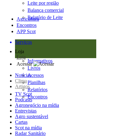
Leite por região
Balança comercial
Relatório de Leite
Agricultura
Encontros
APP Scot
Serviços
Loja
Loja
Informativos
Acessar
Livros
Notícias
Acessos
Clima
Planilhas
Artigos
Relatórios
TV Scot
Encontros
Podcasts
Agronegócio na mídia
Entrevistas
Agro sustentável
Cartas
Scot na mídia
Radar Sanitário