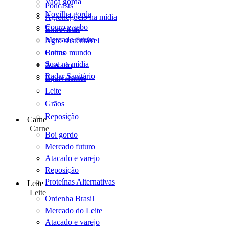
Vaca gorda
Podcasts
Novilha gorda
Agronegócio na mídia
Couro e sebo
Entrevistas
Mercado futuro
Agro sustentável
Cartas
Boi no mundo
Scot na mídia
Atacado
Radar Sanitário
Equivalentes
Leite
Grãos
Reposição
Carne
Carne
Boi gordo
Mercado futuro
Atacado e varejo
Reposição
Proteínas Alternativas
Leite
Leite
Ordenha Brasil
Mercado do Leite
Atacado e varejo