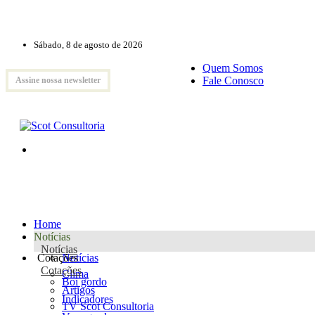
Sábado, 8 de agosto de 2026
Quem Somos
Fale Conosco
Assine nossa newsletter
Home
Notícias
Notícias
Cotações
Notícias
Cotações
Clima
Boi gordo
Artigos
Indicadores
TV Scot Consultoria