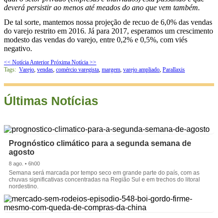
deverá persistir ao menos até meados do ano que vem também.
De tal sorte, mantemos nossa projeção de recuo de 6,0% das vendas
do varejo restrito em 2016. Já para 2017, esperamos um crescimento
modesto das vendas do varejo, entre 0,2% e 0,5%, com viés
negativo.
<< Notícia Anterior
Próxima Notícia >>
Tags:
Varejo
,
vendas
,
comércio varegista
,
margem
,
varejo ampliado
,
Parallaxis
Últimas Notícias
Prognóstico climático para a segunda semana de
agosto
8 ago. • 6h00
Semana será marcada por tempo seco em grande parte do país, com as
chuvas significativas concentradas na Região Sul e em trechos do litoral
nordestino.