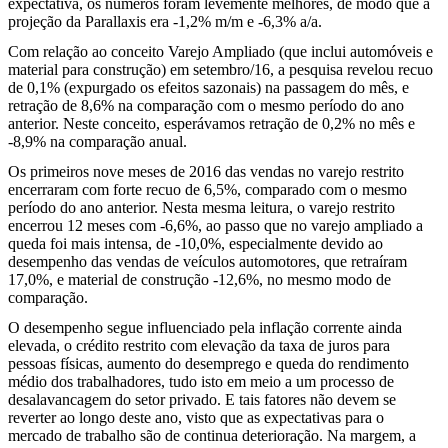
expectativa, os números foram levemente melhores, de modo que a
projeção da Parallaxis era -1,2% m/m e -6,3% a/a.
Com relação ao conceito Varejo Ampliado (que inclui automóveis e
material para construção) em setembro/16, a pesquisa revelou recuo
de 0,1% (expurgado os efeitos sazonais) na passagem do mês, e
retração de 8,6% na comparação com o mesmo período do ano
anterior. Neste conceito, esperávamos retração de 0,2% no mês e
-8,9% na comparação anual.
Os primeiros nove meses de 2016 das vendas no varejo restrito
encerraram com forte recuo de 6,5%, comparado com o mesmo
período do ano anterior. Nesta mesma leitura, o varejo restrito
encerrou 12 meses com -6,6%, ao passo que no varejo ampliado a
queda foi mais intensa, de -10,0%, especialmente devido ao
desempenho das vendas de veículos automotores, que retraíram
17,0%, e material de construção -12,6%, no mesmo modo de
comparação.
O desempenho segue influenciado pela inflação corrente ainda
elevada, o crédito restrito com elevação da taxa de juros para
pessoas físicas, aumento do desemprego e queda do rendimento
médio dos trabalhadores, tudo isto em meio a um processo de
desalavancagem do setor privado. E tais fatores não devem se
reverter ao longo deste ano, visto que as expectativas para o
mercado de trabalho são de continua deterioração. Na margem, a