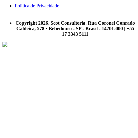
Política de Privacidade
A Scot Consultoria não se responsabiliza por negócios realizados a partir das informações contidas em
nosso site.
Copyright 2026, Scot Consultoria, Rua Coronel Conrado
Caldeira, 578 • Bebedouro - SP - Brasil - 14701-000 | +55
17 3343 5111