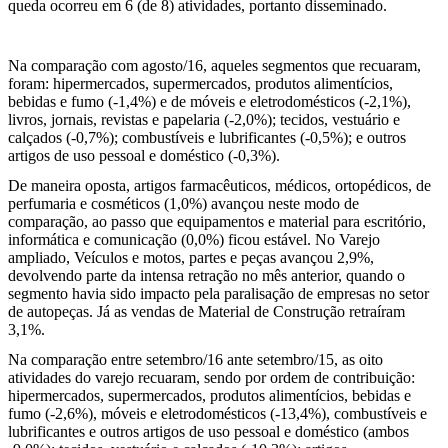
queda ocorreu em 6 (de 8) atividades, portanto disseminado.
Na comparação com agosto/16, aqueles segmentos que recuaram,
foram: hipermercados, supermercados, produtos alimentícios,
bebidas e fumo (-1,4%) e de móveis e eletrodomésticos (-2,1%),
livros, jornais, revistas e papelaria (-2,0%); tecidos, vestuário e
calçados (-0,7%); combustíveis e lubrificantes (-0,5%); e outros
artigos de uso pessoal e doméstico (-0,3%).
De maneira oposta, artigos farmacêuticos, médicos, ortopédicos, de
perfumaria e cosméticos (1,0%) avançou neste modo de
comparação, ao passo que equipamentos e material para escritório,
informática e comunicação (0,0%) ficou estável. No Varejo
ampliado, Veículos e motos, partes e peças avançou 2,9%,
devolvendo parte da intensa retração no mês anterior, quando o
segmento havia sido impacto pela paralisação de empresas no setor
de autopeças. Já as vendas de Material de Construção retraíram
3,1%.
Na comparação entre setembro/16 ante setembro/15, as oito
atividades do varejo recuaram, sendo por ordem de contribuição:
hipermercados, supermercados, produtos alimentícios, bebidas e
fumo (-2,6%), móveis e eletrodomésticos (-13,4%), combustíveis e
lubrificantes e outros artigos de uso pessoal e doméstico (ambos