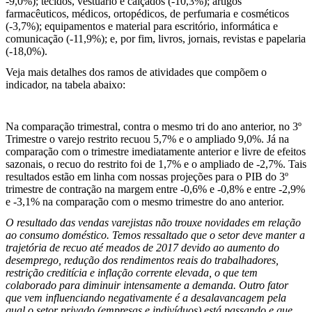
-9,0%); tecidos, vestuário e calçados (-10,3%); artigos
farmacêuticos, médicos, ortopédicos, de perfumaria e cosméticos
(-3,7%); equipamentos e material para escritório, informática e
comunicação (-11,9%); e, por fim, livros, jornais, revistas e papelaria
(-18,0%).
Veja mais detalhes dos ramos de atividades que compõem o
indicador, na tabela abaixo:
Na comparação trimestral, contra o mesmo tri do ano anterior, no 3º
Trimestre o varejo restrito recuou 5,7% e o ampliado 9,0%. Já na
comparação com o trimestre imediatamente anterior e livre de efeitos
sazonais, o recuo do restrito foi de 1,7% e o ampliado de -2,7%. Tais
resultados estão em linha com nossas projeções para o PIB do 3º
trimestre de contração na margem entre -0,6% e -0,8% e entre -2,9%
e -3,1% na comparação com o mesmo trimestre do ano anterior.
O resultado das vendas varejistas não trouxe novidades em relação
ao consumo doméstico. Temos ressaltado que o setor deve manter a
trajetória de recuo até meados de 2017 devido ao aumento do
desemprego, redução dos rendimentos reais do trabalhadores,
restrição creditícia e inflação corrente elevada, o que tem
colaborado para diminuir intensamente a demanda. Outro fator
que vem influenciando negativamente é a desalavancagem pela
qual o setor privado (empresas e indivíduos) está passando e que