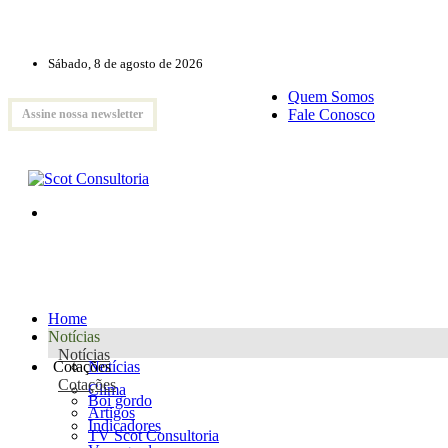
Sábado, 8 de agosto de 2026
Quem Somos
Fale Conosco
Assine nossa newsletter
Home
Notícias
Notícias
Cotações
Notícias
Cotações
Clima
Boi gordo
Artigos
Indicadores
TV Scot Consultoria