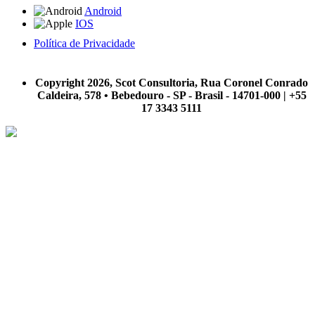
Android
IOS
Política de Privacidade
A Scot Consultoria não se responsabiliza por negócios realizados a partir das informações contidas em
nosso site.
Copyright 2026, Scot Consultoria, Rua Coronel Conrado
Caldeira, 578 • Bebedouro - SP - Brasil - 14701-000 | +55
17 3343 5111