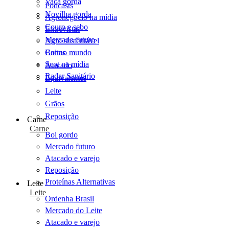
Vaca gorda
Podcasts
Novilha gorda
Agronegócio na mídia
Couro e sebo
Entrevistas
Mercado futuro
Agro sustentável
Cartas
Boi no mundo
Scot na mídia
Atacado
Radar Sanitário
Equivalentes
Leite
Grãos
Reposição
Carne
Carne
Boi gordo
Mercado futuro
Atacado e varejo
Reposição
Proteínas Alternativas
Leite
Leite
Ordenha Brasil
Mercado do Leite
Atacado e varejo