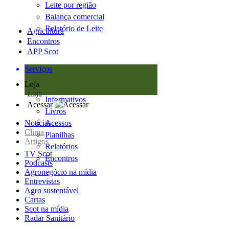
Leite por região
Balança comercial
Relatório de Leite
Agricultura
Encontros
APP Scot
Serviços
Loja
Loja
Informativos
Acessar
Livros
Notícias
Acessos
Clima
Planilhas
Artigos
Relatórios
TV Scot
Encontros
Podcasts
Agronegócio na mídia
Entrevistas
Agro sustentável
Cartas
Scot na mídia
Radar Sanitário