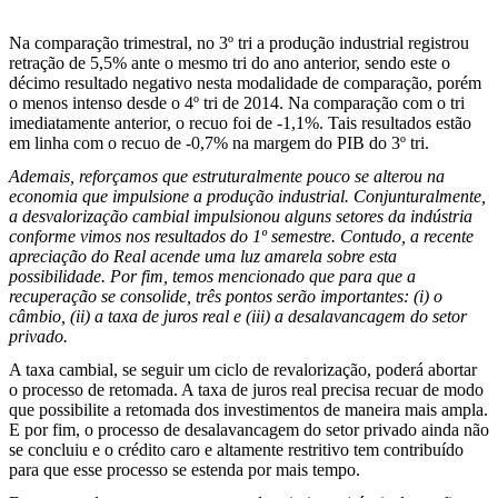
Na comparação trimestral, no 3º tri a produção industrial registrou
retração de 5,5% ante o mesmo tri do ano anterior, sendo este o
décimo resultado negativo nesta modalidade de comparação, porém
o menos intenso desde o 4º tri de 2014. Na comparação com o tri
imediatamente anterior, o recuo foi de -1,1%. Tais resultados estão
em linha com o recuo de -0,7% na margem do PIB do 3º tri.
Ademais, reforçamos que estruturalmente pouco se alterou na
economia que impulsione a produção industrial. Conjunturalmente,
a desvalorização cambial impulsionou alguns setores da indústria
conforme vimos nos resultados do 1º semestre. Contudo, a recente
apreciação do Real acende uma luz amarela sobre esta
possibilidade. Por fim, temos mencionado que para que a
recuperação se consolide, três pontos serão importantes: (i) o
câmbio, (ii) a taxa de juros real e (iii) a desalavancagem do setor
privado.
A taxa cambial, se seguir um ciclo de revalorização, poderá abortar
o processo de retomada. A taxa de juros real precisa recuar de modo
que possibilite a retomada dos investimentos de maneira mais ampla.
E por fim, o processo de desalavancagem do setor privado ainda não
se concluiu e o crédito caro e altamente restritivo tem contribuído
para que esse processo se estenda por mais tempo.