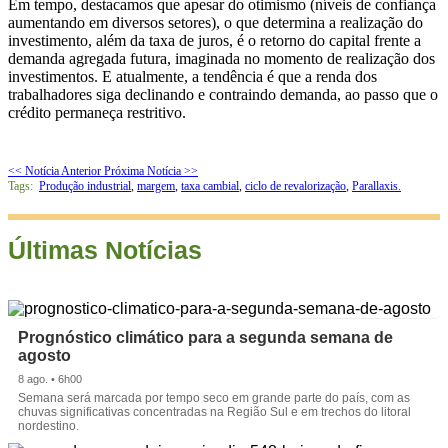
Em tempo, destacamos que apesar do otimismo (níveis de confiança
aumentando em diversos setores), o que determina a realização do
investimento, além da taxa de juros, é o retorno do capital frente a
demanda agregada futura, imaginada no momento de realização dos
investimentos. E atualmente, a tendência é que a renda dos
trabalhadores siga declinando e contraindo demanda, ao passo que o
crédito permaneça restritivo.
<< Notícia Anterior
Próxima Notícia >>
Tags:
Produção industrial
,
margem
,
taxa cambial
,
ciclo de revalorização
,
Parallaxis.
Últimas Notícias
Prognóstico climático para a segunda semana de
agosto
8 ago. • 6h00
Semana será marcada por tempo seco em grande parte do país, com as
chuvas significativas concentradas na Região Sul e em trechos do litoral
nordestino.