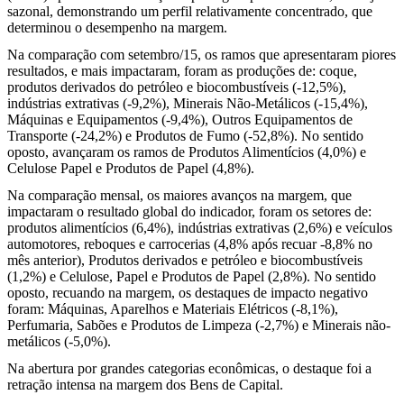
sazonal, demonstrando um perfil relativamente concentrado, que
determinou o desempenho na margem.
Na comparação com setembro/15, os ramos que apresentaram piores
resultados, e mais impactaram, foram as produções de: coque,
produtos derivados do petróleo e biocombustíveis (-12,5%),
indústrias extrativas (-9,2%), Minerais Não-Metálicos (-15,4%),
Máquinas e Equipamentos (-9,4%), Outros Equipamentos de
Transporte (-24,2%) e Produtos de Fumo (-52,8%). No sentido
oposto, avançaram os ramos de Produtos Alimentícios (4,0%) e
Celulose Papel e Produtos de Papel (4,8%).
Na comparação mensal, os maiores avanços na margem, que
impactaram o resultado global do indicador, foram os setores de:
produtos alimentícios (6,4%), indústrias extrativas (2,6%) e veículos
automotores, reboques e carrocerias (4,8% após recuar -8,8% no
mês anterior), Produtos derivados e petróleo e biocombustíveis
(1,2%) e Celulose, Papel e Produtos de Papel (2,8%). No sentido
oposto, recuando na margem, os destaques de impacto negativo
foram: Máquinas, Aparelhos e Materiais Elétricos (-8,1%),
Perfumaria, Sabões e Produtos de Limpeza (-2,7%) e Minerais não-
metálicos (-5,0%).
Na abertura por grandes categorias econômicas, o destaque foi a
retração intensa na margem dos Bens de Capital.