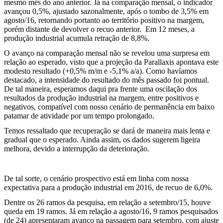
mesmo mês do ano anterior. Já na comparação mensal, o indicador
avançou 0,5%, ajustado sazonalmente, após o tombo de 3,5% em
agosto/16, retornando portanto ao território positivo na margem,
porém distante de devolver o recuo anterior. Em 12 meses, a
produção industrial acumula retração de 8,8%.
O avanço na comparação mensal não se revelou uma surpresa em
relação ao esperado, visto que a projeção da Parallaxis apontava este
modesto resultado (+0,5% m/m e -5,1% a/a). Como havíamos
destacado, a intensidade do resultado do mês passado foi pontual.
De tal maneira, esperamos daqui pra frente uma oscilação dos
resultados da produção industrial na margem, entre positivos e
negativos, compatível com nosso cenário de permanência em baixo
patamar de atividade por um tempo prolongado.
Temos ressaltado que recuperação se dará de maneira mais lenta e
gradual que o esperado. Ainda assim, os dados sugerem ligeira
melhora, devido a interrupção da deterioração.
De tal sorte, o cenário prospectivo está em linha com nossa
expectativa para a produção industrial em 2016, de recuo de 6,0%.
Dentre os 26 ramos da pesquisa, em relação a setembro/15, houve
queda em 19 ramos. Já em relação a agosto/16, 9 ramos pesquisados
(de 24) apresentaram avanço na passagem para setembro, com ajuste