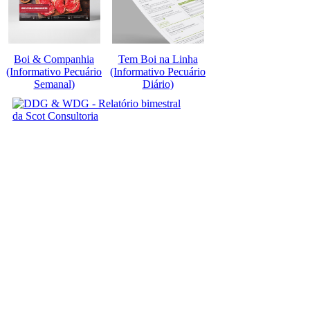
Boi & Companhia
Tem Boi na Linha
(Informativo Pecuário
(Informativo Pecuário
Semanal)
Diário)