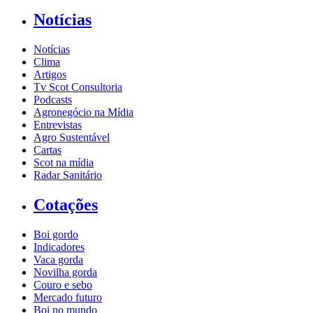
Notícias
Notícias
Clima
Artigos
Tv Scot Consultoria
Podcasts
Agronegócio na Mídia
Entrevistas
Agro Sustentável
Cartas
Scot na mídia
Radar Sanitário
Cotações
Boi gordo
Indicadores
Vaca gorda
Novilha gorda
Couro e sebo
Mercado futuro
Boi no mundo