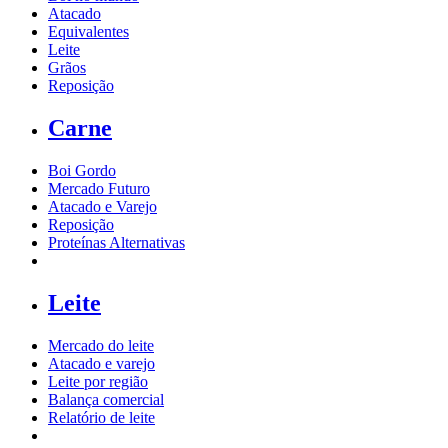
Atacado
Equivalentes
Leite
Grãos
Reposição
Carne
Boi Gordo
Mercado Futuro
Atacado e Varejo
Reposição
Proteínas Alternativas
Leite
Mercado do leite
Atacado e varejo
Leite por região
Balança comercial
Relatório de leite