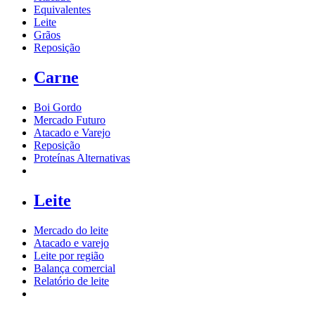
Equivalentes
Leite
Grãos
Reposição
Carne
Boi Gordo
Mercado Futuro
Atacado e Varejo
Reposição
Proteínas Alternativas
Leite
Mercado do leite
Atacado e varejo
Leite por região
Balança comercial
Relatório de leite