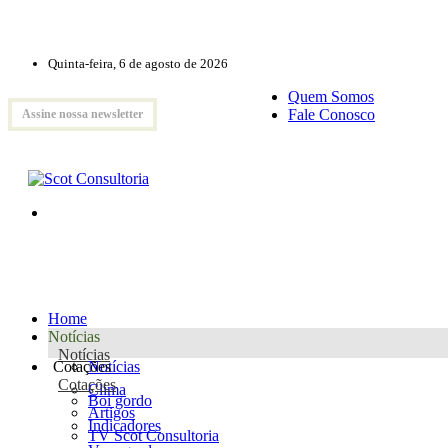
Quinta-feira, 6 de agosto de 2026
Quem Somos
Fale Conosco
Assine nossa newsletter
Home
Notícias
Notícias
Cotações
Notícias
Cotações
Clima
Boi gordo
Artigos
Indicadores
TV Scot Consultoria