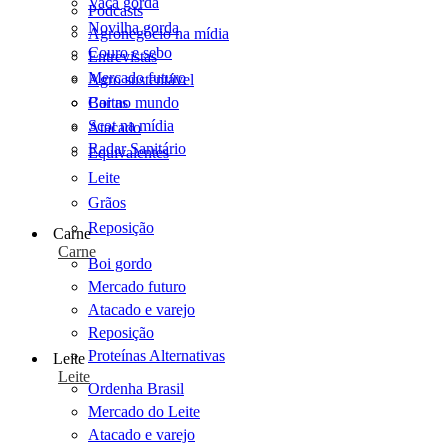
Vaca gorda
Podcasts
Novilha gorda
Agronegócio na mídia
Couro e sebo
Entrevistas
Mercado futuro
Agro sustentável
Cartas
Boi no mundo
Scot na mídia
Atacado
Radar Sanitário
Equivalentes
Leite
Grãos
Reposição
Carne
Carne
Boi gordo
Mercado futuro
Atacado e varejo
Reposição
Proteínas Alternativas
Leite
Leite
Ordenha Brasil
Mercado do Leite
Atacado e varejo