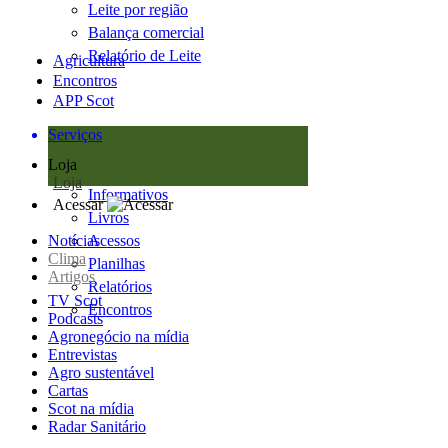
Leite por região
Balança comercial
Relatório de Leite
Agricultura
Encontros
APP Scot
Serviços
Loja
Loja
Informativos
Acessar
Livros
Notícias
Acessos
Clima
Planilhas
Artigos
Relatórios
TV Scot
Encontros
Podcasts
Agronegócio na mídia
Entrevistas
Agro sustentável
Cartas
Scot na mídia
Radar Sanitário