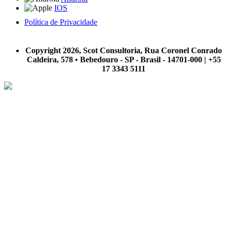
IOS
Política de Privacidade
A Scot Consultoria não se responsabiliza por negócios realizados a partir das informações contidas em
nosso site.
Copyright 2026, Scot Consultoria, Rua Coronel Conrado
Caldeira, 578 • Bebedouro - SP - Brasil - 14701-000 | +55
17 3343 5111