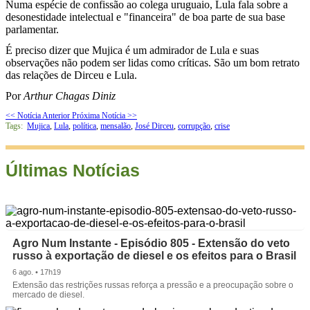
Numa espécie de confissão ao colega uruguaio, Lula fala sobre a
desonestidade intelectual e "financeira" de boa parte de sua base
parlamentar.
É preciso dizer que Mujica é um admirador de Lula e suas
observações não podem ser lidas como críticas. São um bom retrato
das relações de Dirceu e Lula.
Por
Arthur Chagas Diniz
<< Notícia Anterior
Próxima Notícia >>
Tags:
Mujica
,
Lula
,
política
,
mensalão
,
José Dirceu
,
corrupção
,
crise
Últimas Notícias
Agro Num Instante - Episódio 805 - Extensão do veto
russo à exportação de diesel e os efeitos para o Brasil
6 ago. • 17h19
Extensão das restrições russas reforça a pressão e a preocupação sobre o
mercado de diesel.