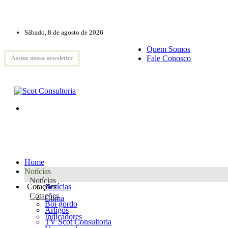
Sábado, 8 de agosto de 2026
Quem Somos
Fale Conosco
Assine nossa newsletter
Home
Notícias
Notícias
Cotações
Notícias
Cotações
Clima
Boi gordo
Artigos
Indicadores
TV Scot Consultoria