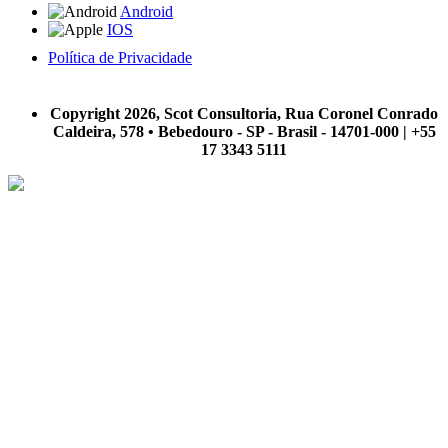
Android
IOS
Política de Privacidade
A Scot Consultoria não se responsabiliza por negócios realizados a partir das informações contidas em
nosso site.
Copyright 2026, Scot Consultoria, Rua Coronel Conrado
Caldeira, 578 • Bebedouro - SP - Brasil - 14701-000 | +55
17 3343 5111