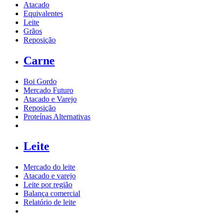
Atacado
Equivalentes
Leite
Grãos
Reposição
Carne
Boi Gordo
Mercado Futuro
Atacado e Varejo
Reposição
Proteínas Alternativas
Leite
Mercado do leite
Atacado e varejo
Leite por região
Balança comercial
Relatório de leite