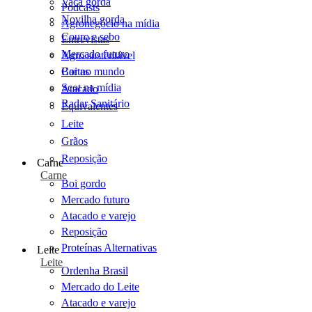
Vaca gorda
Podcasts
Novilha gorda
Agronegócio na mídia
Couro e sebo
Entrevistas
Mercado futuro
Agro sustentável
Cartas
Boi no mundo
Scot na mídia
Atacado
Radar Sanitário
Equivalentes
Leite
Grãos
Reposição
Carne
Carne
Boi gordo
Mercado futuro
Atacado e varejo
Reposição
Proteínas Alternativas
Leite
Leite
Ordenha Brasil
Mercado do Leite
Atacado e varejo