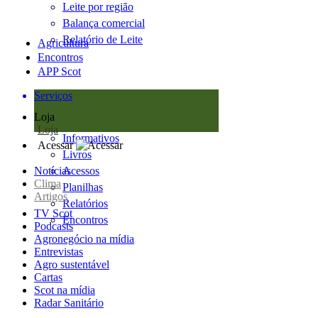
Leite por região
Balança comercial
Relatório de Leite
Agricultura
Encontros
APP Scot
Serviços
Loja
Loja
Informativos
Acessar
Livros
Notícias
Acessos
Clima
Planilhas
Artigos
Relatórios
TV Scot
Encontros
Podcasts
Agronegócio na mídia
Entrevistas
Agro sustentável
Cartas
Scot na mídia
Radar Sanitário