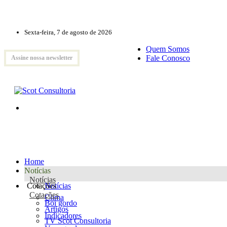
Sexta-feira, 7 de agosto de 2026
Quem Somos
Fale Conosco
Assine nossa newsletter
Home
Notícias
Notícias
Cotações
Notícias
Cotações
Clima
Boi gordo
Artigos
Indicadores
TV Scot Consultoria