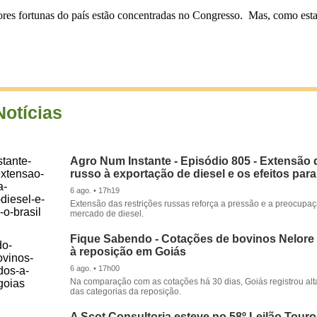
ores fortunas do país estão concentradas no Congresso. Mas, como estam
Notícias
Agro Num Instante - Episódio 805 - Extensão 
russo à exportação de diesel e os efeitos para
6 ago. • 17h19
Extensão das restrições russas reforça a pressão e a preocupa
mercado de diesel.
Fique Sabendo - Cotações de bovinos Nelore
à reposição em Goiás
6 ago. • 17h00
Na comparação com as cotações há 30 dias, Goiás registrou alt
das categorias da reposição.
A Scot Consultoria esteve no 58º Leilão Tour