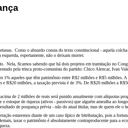
ança
tunas. Como o absurdo consta do texto constitucional - aquela colcha de
a esquerda, espertamente, não o deixam morrer.
ito. Nela, ficamos sabendo que há dois projetos em tramitação no Congr
entado pela trinca proto-comunista do partido: Chico Alencar, Ivan Val
em 1% aqueles que têm patrimônio entre R$2 milhões e R$5 milhões. A 
 e R$20 milhões, a taxação prevista é de 3%. De R$20 milhões a R$50 
acima de 2 milhões de reais será punido anualmente com alíquotas prog
ue o estoque de riqueza (ativos - passivos) que alguém amealha ao long
esultado de poupança prévia - não do atual titular, mas de quem ele o h
ração estaremos diante de um caso típico de bitributação, pois a fortun
demais, taxar o patrimônio é absolutamente contraproducente para a e
queza.