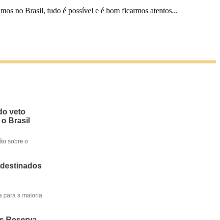
os no Brasil, tudo é possível e é bom ficarmos atentos...
do veto
 o Brasil
ção sobre o
 destinados
a para a maioria
os Reserva