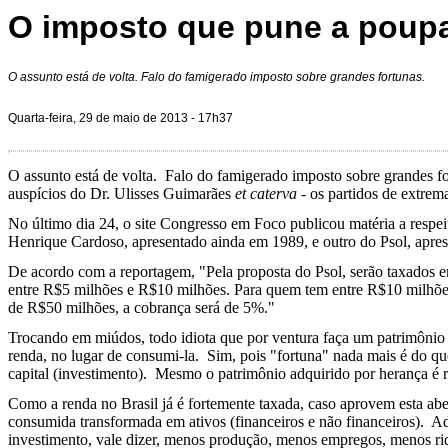
O imposto que pune a poup
O assunto está de volta. Falo do famigerado imposto sobre grandes fortunas.
Quarta-feira, 29 de maio de 2013 - 17h37
O assunto está de volta. Falo do famigerado imposto sobre grandes for
auspícios do Dr. Ulisses Guimarães
et caterva
- os partidos de extrem
No último dia 24, o site Congresso em Foco publicou matéria a respe
Henrique Cardoso, apresentado ainda em 1989, e outro do Psol, apres
De acordo com a reportagem, "Pela proposta do Psol, serão taxados 
entre R$5 milhões e R$10 milhões. Para quem tem entre R$10 milhões
de R$50 milhões, a cobrança será de 5%."
Trocando em miúdos, todo idiota que por ventura faça um patrimônio 
renda, no lugar de consumi-la. Sim, pois "fortuna" nada mais é do q
capital (investimento). Mesmo o patrimônio adquirido por herança é r
Como a renda no Brasil já é fortemente taxada, caso aprovem esta aber
consumida transformada em ativos (financeiros e não financeiros). A
investimento, vale dizer, menos produção, menos empregos, menos ri