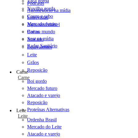
Vaca gorda
Podcasts
Novilha gorda
Agronegócio na mídia
Couro e sebo
Entrevistas
Mercado futuro
Agro sustentável
Cartas
Boi no mundo
Scot na mídia
Atacado
Radar Sanitário
Equivalentes
Leite
Grãos
Reposição
Carne
Carne
Boi gordo
Mercado futuro
Atacado e varejo
Reposição
Proteínas Alternativas
Leite
Leite
Ordenha Brasil
Mercado do Leite
Atacado e varejo