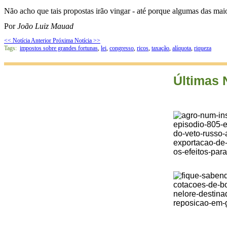
Não acho que tais propostas irão vingar - até porque algumas das mai
Por
João Luiz Mauad
<< Notícia Anterior
Próxima Notícia >>
Tags:
impostos sobre grandes fortunas
,
lei
,
congresso
,
ricos
,
taxação
,
alíquota
,
riqueza
Últimas 