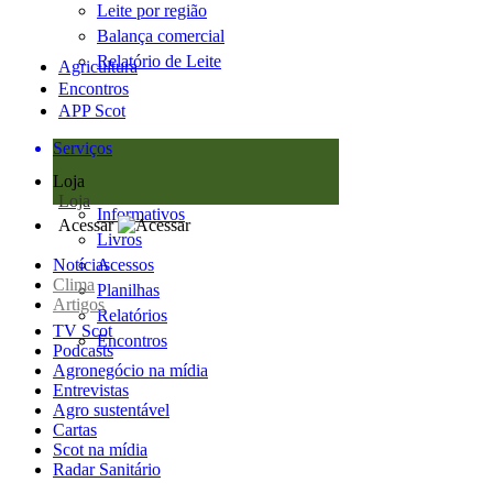
Leite por região
Balança comercial
Relatório de Leite
Agricultura
Encontros
APP Scot
Serviços
Loja
Loja
Informativos
Acessar
Livros
Notícias
Acessos
Clima
Planilhas
Artigos
Relatórios
TV Scot
Encontros
Podcasts
Agronegócio na mídia
Entrevistas
Agro sustentável
Cartas
Scot na mídia
Radar Sanitário