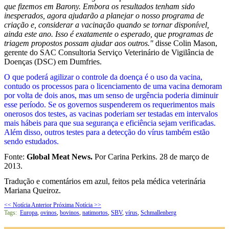
que fizemos em Barony. Embora os resultados tenham sido
inesperados, agora ajudarão a planejar o nosso programa de
criação e, considerar a vacinação quando se tornar disponível,
ainda este ano. Isso é exatamente o esperado, que programas de
triagem propostos possam ajudar aos outros."
disse Colin Mason,
gerente do SAC Consultoria Serviço Veterinário de Vigilância de
Doenças (DSC) em Dumfries.
O que poderá agilizar o controle da doença é o uso da vacina,
contudo os processos para o licenciamento de uma vacina demoram
por volta de dois anos, mas um senso de urgência poderia diminuir
esse período. Se os governos suspenderem os requerimentos mais
onerosos dos testes, as vacinas poderiam ser testadas em intervalos
mais hábeis para que sua segurança e eficiência sejam verificadas.
Além disso, outros testes para a detecção do vírus também estão
sendo estudados.
Fonte:
Global Meat News.
Por Carina Perkins. 28 de março de
2013.
Tradução e comentários em azul, feitos pela médica veterinária
Mariana Queiroz.
<< Notícia Anterior
Próxima Notícia >>
Tags:
Europa
,
ovinos
,
bovinos
,
natimortos
,
SBV
,
vírus
,
Schmallenberg