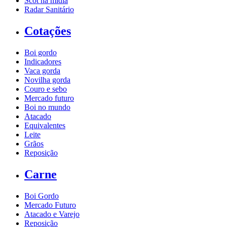
Scot na mídia
Radar Sanitário
Cotações
Boi gordo
Indicadores
Vaca gorda
Novilha gorda
Couro e sebo
Mercado futuro
Boi no mundo
Atacado
Equivalentes
Leite
Grãos
Reposição
Carne
Boi Gordo
Mercado Futuro
Atacado e Varejo
Reposição