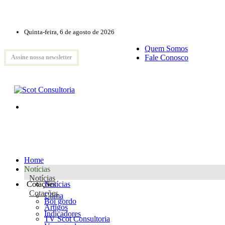
Quinta-feira, 6 de agosto de 2026
Quem Somos
Fale Conosco
Assine nossa newsletter
Home
Notícias
Notícias
Cotações
Notícias
Cotações
Clima
Boi gordo
Artigos
Indicadores
TV Scot Consultoria