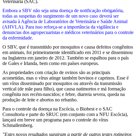
Veterinária (SAC).
Embora a SBV não seja uma doença de notificação obrigatória,
todas as suspeitas do surgimento de um novo caso deverá ser
avisada à Agência de Laboratórios de Veterinária e Saúde Animal
(AHVLA). Para isso reforça-se a importância da vigilância e
denuncias dos agropecuaristas e médicos veterinários para o controle
da enfermidade.
O SBV, que é transmitido por mosquitos e causa defeitos congênitos
em animais, foi primeiramente identificado em 2011 e se disseminou
na Inglaterra em janeiro de 2012. Também se espalhou para o país
de Gales e Irlanda, bem como em países europeus.
As propriedades com criação de ovinos são as principais
acometidas, mas o vírus atinge também bovinos e caprinos. Esse é
um vírus disseminado por mosquitos ou através da transmissão
vertical (de mãe para filho), que causa natimortos e má formação
congênita nos recém-nascidos; e febre, diarreia severa, queda na
produção de leite e abortos no rebanho.
Para o controle da doença na Escócia, o Biobest e o SAC
Consultoria e parte do SRUC (em conjunto com a NFU Escócia),
lançará em breve um programa para o controle do vírus
Schmallemberg.
"Estes novos resultados surgiram a partir de outros testes rotineiros