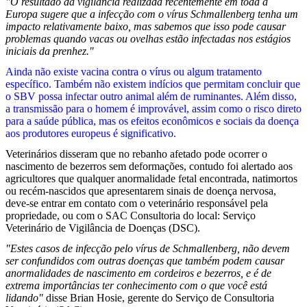
"O resultado da vigilância realizada recentemente em toda a
Europa sugere que a infecção com o vírus Schmallenberg tenha um
impacto relativamente baixo, mas sabemos que isso pode causar
problemas quando vacas ou ovelhas estão infectadas nos estágios
iniciais da prenhez."
Ainda não existe vacina contra o vírus ou algum tratamento
específico. Também não existem indícios que permitam concluir que
o SBV possa infectar outro animal além de ruminantes. Além disso,
a transmissão para o homem é improvável, assim como o risco direto
para a saúde pública, mas os efeitos econômicos e sociais da doença
aos produtores europeus é significativo.
Veterinários disseram que no rebanho afetado pode ocorrer o
nascimento de bezerros sem deformações, contudo foi alertado aos
agricultores que qualquer anormalidade fetal encontrada, natimortos
ou recém-nascidos que apresentarem sinais de doença nervosa,
deve-se entrar em contato com o veterinário responsável pela
propriedade, ou com o SAC Consultoria do local: Serviço
Veterinário de Vigilância de Doenças (DSC).
"Estes casos de infecção pelo vírus de Schmallenberg, não devem
ser confundidos com outras doenças que também podem causar
anormalidades de nascimento em cordeiros e bezerros, e é de
extrema importâncias ter conhecimento com o que você está
lidando"
disse Brian Hosie, gerente do Serviço de Consultoria