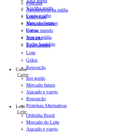
Vaca gorda
Podcasts
Novilha gorda
Agronegócio na mídia
Couro e sebo
Entrevistas
Mercado futuro
Agro sustentável
Cartas
Boi no mundo
Scot na mídia
Atacado
Radar Sanitário
Equivalentes
Leite
Grãos
Reposição
Carne
Carne
Boi gordo
Mercado futuro
Atacado e varejo
Reposição
Proteínas Alternativas
Leite
Leite
Ordenha Brasil
Mercado do Leite
Atacado e varejo