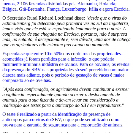
menos, 2.106 fazendas distribuídas pela Alemanha, Holanda,
Bélgica, Grã-Bretanha, França, Luxemburgo, Itália e agora Escócia.
O Secretário Rural Richard Lochhead disse:
"desde que o vírus do
Schmallenberg foi detectado pela primeira vez no sul da Inglaterra,
temos visto que ele está se espalhando lentamente para o norte. A
confirmação de sua chegada na Escócia, portanto, não é surpresa
mas, no entanto, é decepcionante e, sem dúvida, uma dor de cabeça
que os agricultores não estavam precisando no momento.
Especula-se que entre 10 e 50% dos cordeiros das propriedades
acometidas já foram perdidos para a infecção, o que poderia
facilmente arruinar a indústria de ovinos. Para os bovinos, os efeitos
da presença do SBV nas propriedades só será percebido com maior
clareza mais adiante, pois o período de gestação de vacas é maior
comparado ao de ovelhas.
"Após essa confirmação, os agricultores devem continuar a exercer
a vigilância, especialmente quando ocorrer o deslocamento de
animais para a sua fazenda e devem levar em consideração a
realização dos testes para o anticorpo do SBV em reprodutores."
O teste é realizado a partir da identificação da presença de
anticorpos para o vírus do SBV, o que pode ser utilizado como
prova para a garantia de segurança para a exportação de animais.