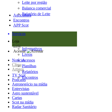
Leite por região
Balança comercial
Relatório de Leite
Agricultura
Encontros
APP Scot
Serviços
Loja
Loja
Informativos
Acessar
Livros
Notícias
Acessos
Clima
Planilhas
Artigos
Relatórios
TV Scot
Encontros
Podcasts
Agronegócio na mídia
Entrevistas
Agro sustentável
Cartas
Scot na mídia
Radar Sanitário