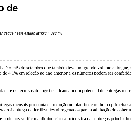
o de
entregue neste estado atingiu 4.098 mil
el até o mês de setembro que também teve um grande volume entregue,
 de 4,1% em relação ao ano anterior e os números podem ser conferido
da e os recursos de logística alcançam um potencial de entregas mensai
tregas mensais por conta da redução no plantio de milho na primeira sa
do à entrega de fertilizantes nitrogenados para a adubação de cobertur
 podemos verificar a diminuição característica das entregas principal