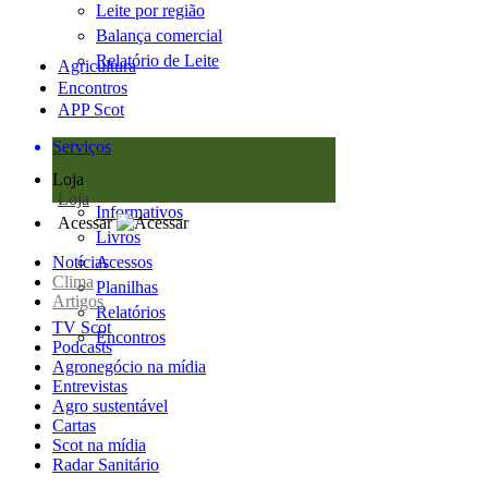
Leite por região
Balança comercial
Relatório de Leite
Agricultura
Encontros
APP Scot
Serviços
Loja
Loja
Informativos
Acessar
Livros
Notícias
Acessos
Clima
Planilhas
Artigos
Relatórios
TV Scot
Encontros
Podcasts
Agronegócio na mídia
Entrevistas
Agro sustentável
Cartas
Scot na mídia
Radar Sanitário