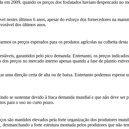
ida em 2009, quando os preços dos fosfatados haviam despencado no mer
ável nestes últimos 6 anos, apesar do esforço dos fornecedores na man
vorável dos últimos anos.
rarmos os preços esperados para os produtos agrícolas na colheita desta
 estáveis, garantidos pelo pico demanda. Entretanto, os preços indicad
o dos preços no mercado interno apenas quando a fase de plantio estiver
car uma direção certa de alta ou de baixa. Entretanto podemos esperar
uindo se sustentar devido à fraca demanda mundial e que não deve ser pr
os para o uso no curto prazo.
preços são mantidos elevados pela forte organização dos produtores mun
, desmanchando a forte estrutura montada pelos produtores que não te