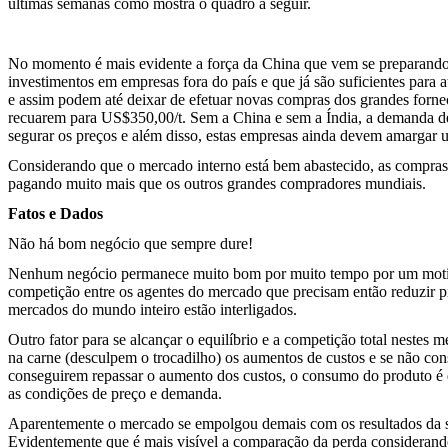
últimas semanas como mostra o quadro a seguir.
No momento é mais evidente a força da China que vem se preparando h
investimentos em empresas fora do país e que já são suficientes para
e assim podem até deixar de efetuar novas compras dos grandes forne
recuarem para US$350,00/t. Sem a China e sem a Índia, a demanda d
segurar os preços e além disso, estas empresas ainda devem amargar u
Considerando que o mercado interno está bem abastecido, as compras d
pagando muito mais que os outros grandes compradores mundiais.
Fatos e Dados
Não há bom negócio que sempre dure!
Nenhum negócio permanece muito bom por muito tempo por um motivo m
competição entre os agentes do mercado que precisam então reduzir p
mercados do mundo inteiro estão interligados.
Outro fator para se alcançar o equilíbrio e a competição total neste
na carne (desculpem o trocadilho) os aumentos de custos e se não co
conseguirem repassar o aumento dos custos, o consumo do produto é d
as condições de preço e demanda.
Aparentemente o mercado se empolgou demais com os resultados da se
Evidentemente que é mais visível a comparação da perda considerando 