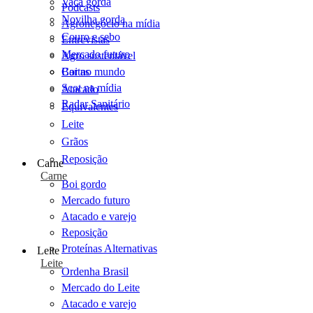
Vaca gorda
Podcasts
Novilha gorda
Agronegócio na mídia
Couro e sebo
Entrevistas
Mercado futuro
Agro sustentável
Cartas
Boi no mundo
Scot na mídia
Atacado
Radar Sanitário
Equivalentes
Leite
Grãos
Reposição
Carne
Carne
Boi gordo
Mercado futuro
Atacado e varejo
Reposição
Proteínas Alternativas
Leite
Leite
Ordenha Brasil
Mercado do Leite
Atacado e varejo