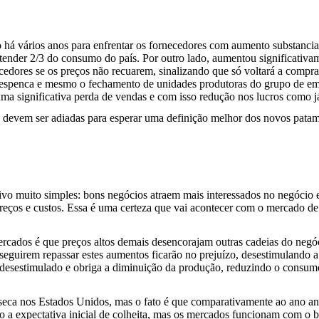
á vários anos para enfrentar os fornecedores com aumento substancial
 atender 2/3 do consumo do país. Por outro lado, aumentou significativ
cedores se os preços não recuarem, sinalizando que só voltará a comp
espenca e mesmo o fechamento de unidades produtoras do grupo de em
ma significativa perda de vendas e com isso redução nos lucros como já
evem ser adiadas para esperar uma definição melhor dos novos patamare
uito simples: bons negócios atraem mais interessados no negócio e a
reços e custos. Essa é uma certeza que vai acontecer com o mercado de
s mercados é que preços altos demais desencorajam outras cadeias do ne
nseguirem repassar estes aumentos ficarão no prejuízo, desestimuland
esestimulado e obriga a diminuição da produção, reduzindo o consumo 
ca nos Estados Unidos, mas o fato é que comparativamente ao ano ante
a expectativa inicial de colheita, mas os mercados funcionam com o bal