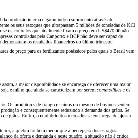
 da produção interna e garantindo o suprimento através de
amente os seus estoques que ultrapassam 5 milhões de toneladas de KCl
rar se os contratos que atualmente fixam o preço em US$470,00 não
presas controladas pela Canpotex e BCP não deve ser capaz de
 demonstram os resultados financeiros do último trimestre.
s de preço para os fertilizantes potássicos pelos quais o Brasil vem
ssim, a maior disponibilidade se encarrega de oferecer uma maior
 soja e milho que ainda se caracterizam por serem
commodities
e os
gócio. Os produtores de frango e suínos ou mesmo de bovinos sentem
o a produção e consequentemente reduzindo a demanda dos grãos. Se
de grãos. Enfim, o equilíbrio dos mercados se encarrega de ajustar
rior, a quebra foi bem menor que a percepção dos estragos.
anço da oferta e demanda e neste quadro, a situação não é crítica