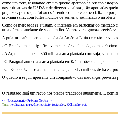
como um todo, resultando em um quadro apertado na relação estoque/
nas estimativas do USDA e de diversos analistas, são apontadas queb
prejuízos, pois o que foi ou está sendo colhido é comercializado por 
próxima safra, com fortes indícios de aumento significativo na oferta.
Como os mercados se ajustam, o interesse em participar do mercado co
uma oferta abundante de soja e milho. Vamos ver algumas previsões:
A próxima safra a ser plantada é a da América Latina e estão previst
- O Brasil aumenta significativamente a área plantada, com acréscimo
- A Argentina aumenta 850 mil ha a área plantada com soja, sendo a 
- O Paraguai aumenta a área plantada em 0,4 milhões de ha plantando
- Os Estados Unidos aumentam a área para 31,5 milhões de ha e a prod
O quadro a seguir apresenta um comparativo das mudanças previstas p
O resultado será um recuo nos preços praticados atualmente. É bom se p
<< Notícia Anterior
Próxima Notícia >>
Tags:
fertilizantes
,
nitrogênio
,
potássio
,
fosfatados
,
KCl
,
milho
,
soja