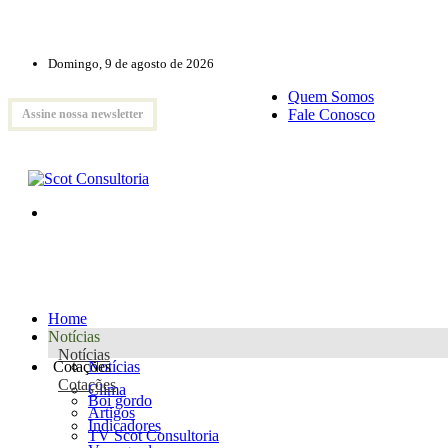
Domingo, 9 de agosto de 2026
Quem Somos
Fale Conosco
Assine nossa newsletter
Home
Notícias
Notícias
Cotações
Notícias
Cotações
Clima
Boi gordo
Artigos
Indicadores
TV Scot Consultoria