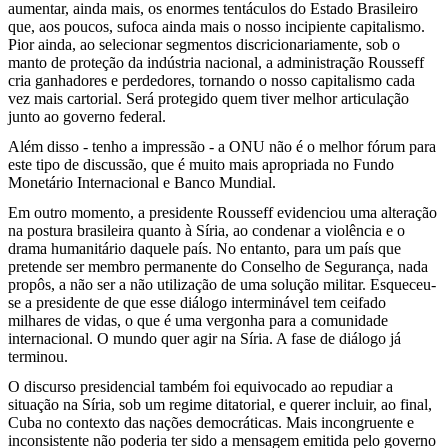
aumentar, ainda mais, os enormes tentáculos do Estado Brasileiro
que, aos poucos, sufoca ainda mais o nosso incipiente capitalismo.
Pior ainda, ao selecionar segmentos discricionariamente, sob o
manto de proteção da indústria nacional, a administração Rousseff
cria ganhadores e perdedores, tornando o nosso capitalismo cada
vez mais cartorial. Será protegido quem tiver melhor articulação
junto ao governo federal.
Além disso - tenho a impressão - a ONU não é o melhor fórum para
este tipo de discussão, que é muito mais apropriada no Fundo
Monetário Internacional e Banco Mundial.
Em outro momento, a presidente Rousseff evidenciou uma alteração
na postura brasileira quanto à Síria, ao condenar a violência e o
drama humanitário daquele país. No entanto, para um país que
pretende ser membro permanente do Conselho de Segurança, nada
propôs, a não ser a não utilização de uma solução militar. Esqueceu-
se a presidente de que esse diálogo interminável tem ceifado
milhares de vidas, o que é uma vergonha para a comunidade
internacional. O mundo quer agir na Síria. A fase de diálogo já
terminou.
O discurso presidencial também foi equivocado ao repudiar a
situação na Síria, sob um regime ditatorial, e querer incluir, ao final,
Cuba no contexto das nações democráticas. Mais incongruente e
inconsistente não poderia ter sido a mensagem emitida pelo governo