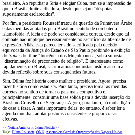
brasileiro. Ao repudiar a Síria e elogiar Cuba, tem-se a impressão de
que o Brasil admite a ditadura, desde que sejam "déspotas
supostamente esclarecidos".
Por fim, a presidente Rousseff tratou da questão da Primavera Árabe
e das medidas adotadas pelo Brasil no sentido de combater a
islamofobia. A ideia até pode ser considerada correta, desde que tal
combate não implique necessariamente no sacrifício da liberdade de
expressão. Aliás, esta parece ter sido sacrificada pela decisão
equivocada da Justiça do Estado de São Paulo proibindo a exibição
do
trailer
do filme "Inocência dos Muçulmanos", sob a suposta
"discriminação de preconceito de religião". É interessante como
rapidamente, no Brasil, sacrificamos conquistas históricas sem a
devida reflexão sobre suas consequências futuras.
Sim, Dilma fez história como mulher e presidente. Agora, precisa
fazer história como estadista. Para tanto, precisa tomar as medidas
corretas no sentido de tornar o país mais competitivo e,
principalmente, construir uma base sólida para a devida inserção do
Brasil no Conselho de Segurança. Agora, para tanto, há muita lição
de casa a fazer. A mais importante delas, no entanto, é saber ler a
agenda mundial, adotar posturas consistentes e propor coisas
efetivas.
<< Notícia Anterior
Próxima Notícia >>
Tags:
Dilma Rousseff
,
ONU
,
Assembleia Geral da Organização das Nações Unidas
,