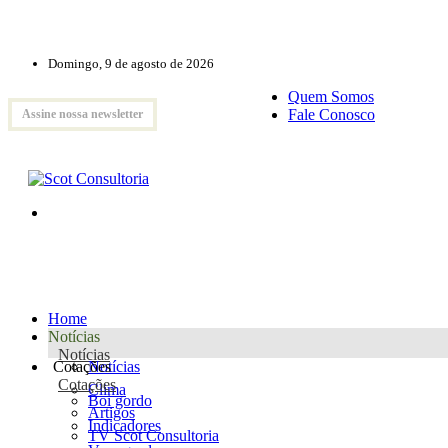
Domingo, 9 de agosto de 2026
Quem Somos
Fale Conosco
Assine nossa newsletter
Home
Notícias
Notícias
Cotações
Notícias
Cotações
Clima
Boi gordo
Artigos
Indicadores
TV Scot Consultoria