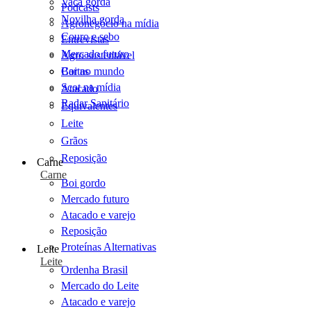
Vaca gorda
Podcasts
Novilha gorda
Agronegócio na mídia
Couro e sebo
Entrevistas
Mercado futuro
Agro sustentável
Cartas
Boi no mundo
Scot na mídia
Atacado
Radar Sanitário
Equivalentes
Leite
Grãos
Reposição
Carne
Carne
Boi gordo
Mercado futuro
Atacado e varejo
Reposição
Proteínas Alternativas
Leite
Leite
Ordenha Brasil
Mercado do Leite
Atacado e varejo