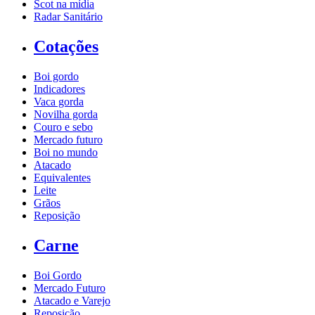
Scot na mídia
Radar Sanitário
Cotações
Boi gordo
Indicadores
Vaca gorda
Novilha gorda
Couro e sebo
Mercado futuro
Boi no mundo
Atacado
Equivalentes
Leite
Grãos
Reposição
Carne
Boi Gordo
Mercado Futuro
Atacado e Varejo
Reposição