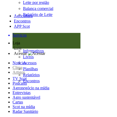
Leite por região
Balança comercial
Relatório de Leite
Agricultura
Encontros
APP Scot
Serviços
Loja
Loja
Informativos
Acessar
Livros
Notícias
Acessos
Clima
Planilhas
Artigos
Relatórios
TV Scot
Encontros
Podcasts
Agronegócio na mídia
Entrevistas
Agro sustentável
Cartas
Scot na mídia
Radar Sanitário