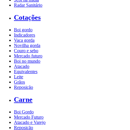
Radar Sanitário
Cotações
Boi gordo
Indicadores
Vaca gorda
Novilha gorda
Couro e sebo
Mercado futuro
Boi no mundo
Atacado
Equivalentes
Leite
Grãos
Reposição
Carne
Boi Gordo
Mercado Futuro
Atacado e Varejo
Reposição