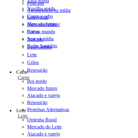
Vaca gorda
Podcasts
Novilha gorda
Agronegócio na mídia
Couro e sebo
Entrevistas
Mercado futuro
Agro sustentável
Cartas
Boi no mundo
Scot na mídia
Atacado
Radar Sanitário
Equivalentes
Leite
Grãos
Reposição
Carne
Carne
Boi gordo
Mercado futuro
Atacado e varejo
Reposição
Proteínas Alternativas
Leite
Leite
Ordenha Brasil
Mercado do Leite
Atacado e varejo