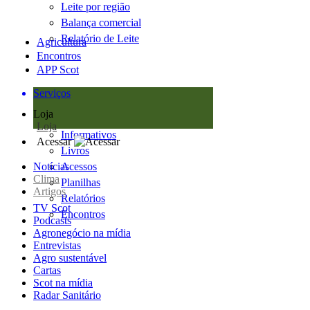
Leite por região
Balança comercial
Relatório de Leite
Agricultura
Encontros
APP Scot
Serviços
Loja
Loja
Informativos
Acessar
Livros
Notícias
Acessos
Clima
Planilhas
Artigos
Relatórios
TV Scot
Encontros
Podcasts
Agronegócio na mídia
Entrevistas
Agro sustentável
Cartas
Scot na mídia
Radar Sanitário