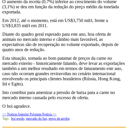
O aumento da receita (0,7%) inferior ao crescimento do volume
(3,1%) se deu em função da redução do preço médio da tonelada
exportada.
Em 2012, até o momento, está em US$3,750 mil/t, frente a
US$3,835 mil/t em 2011.
Diante do quadro geral esperado para este ano, boa oferta de
animais no mercado interno e câmbio mais favorável, as
expectativas são de recuperação no volume exportado, depois de
quatro anos de redução.
Esta situação, somada ao bom patamar de preços da carne no
mercado externo - historicamente falando, deve levar as exportações
também a um melhor resultado em termos de faturamento este ano,
caso não ocorram grandes reviravoltas no cenário internacional
envolvendo os principais clientes brasileiros (Rússia, Hong Kong,
Irã e Egito).
Isto contribui para amenizar a pressão de baixa para a carne no
mercado interno causada pelo excesso de oferta.
O boi agradece.
<< Notícia Anterior
Próxima Notícia >>
Tags:
boi gordo
,
mercado do boi
,
preço da arroba