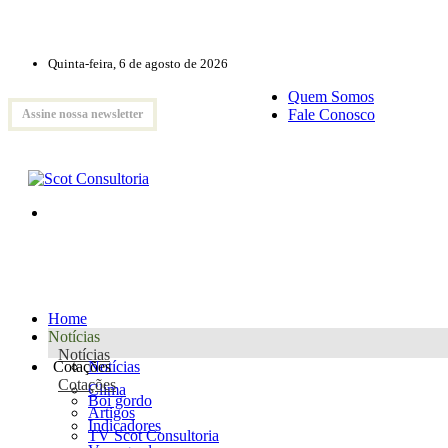
Quinta-feira, 6 de agosto de 2026
Quem Somos
Fale Conosco
Assine nossa newsletter
Home
Notícias
Notícias
Cotações
Notícias
Cotações
Clima
Boi gordo
Artigos
Indicadores
TV Scot Consultoria