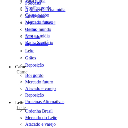
Vaca gorda
Podcasts
Novilha gorda
Agronegócio na mídia
Couro e sebo
Entrevistas
Mercado futuro
Agro sustentável
Cartas
Boi no mundo
Scot na mídia
Atacado
Radar Sanitário
Equivalentes
Leite
Grãos
Reposição
Carne
Carne
Boi gordo
Mercado futuro
Atacado e varejo
Reposição
Proteínas Alternativas
Leite
Leite
Ordenha Brasil
Mercado do Leite
Atacado e varejo