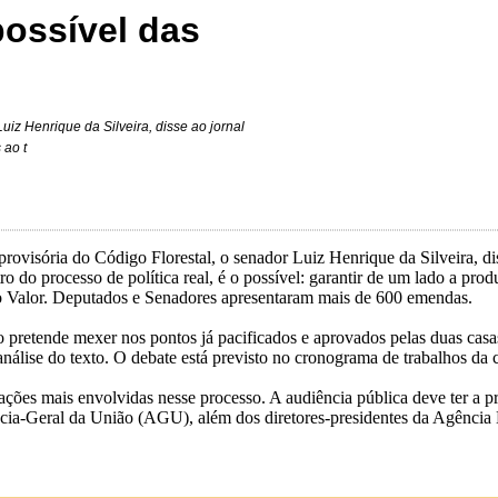
possível das
iz Henrique da Silveira, disse ao jornal
 ao t
provisória do Código Florestal, o senador Luiz Henrique da Silveira, d
o do processo de política real, é o possível: garantir de um lado a pro
o Valor. Deputados e Senadores apresentaram mais de 600 emendas.
o pretende mexer nos pontos já pacificados e aprovados pelas duas casa
análise do texto. O debate está previsto no cronograma de trabalhos da c
ações mais envolvidas nesse processo. A audiência pública deve ter a 
cia-Geral da União (AGU), além dos diretores-presidentes da Agênci