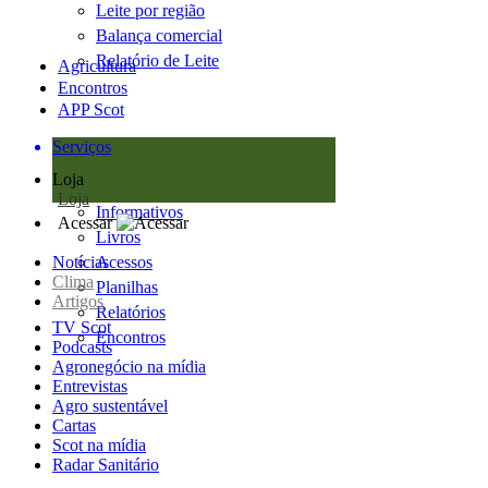
Leite por região
Balança comercial
Relatório de Leite
Agricultura
Encontros
APP Scot
Serviços
Loja
Loja
Informativos
Acessar
Livros
Notícias
Acessos
Clima
Planilhas
Artigos
Relatórios
TV Scot
Encontros
Podcasts
Agronegócio na mídia
Entrevistas
Agro sustentável
Cartas
Scot na mídia
Radar Sanitário