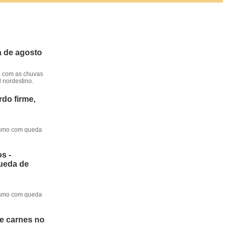
a de agosto
, com as chuvas
l nordestino.
do firme,
mesmo com queda
s -
queda de
mesmo com queda
de carnes no