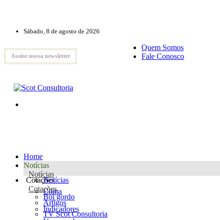
Sábado, 8 de agosto de 2026
Quem Somos
Fale Conosco
Assine nossa newsletter
Home
Notícias
Notícias
Cotações
Notícias
Cotações
Clima
Boi gordo
Artigos
Indicadores
TV Scot Consultoria