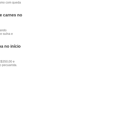
mesmo com queda
de carnes no
dando
e suína e
a no início
R$350,00 e
o pecuarista.