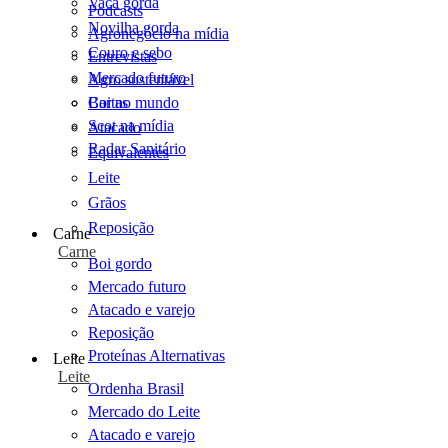
Vaca gorda
Podcasts
Novilha gorda
Agronegócio na mídia
Couro e sebo
Entrevistas
Mercado futuro
Agro sustentável
Cartas
Boi no mundo
Scot na mídia
Atacado
Radar Sanitário
Equivalentes
Leite
Grãos
Reposição
Carne
Carne
Boi gordo
Mercado futuro
Atacado e varejo
Reposição
Proteínas Alternativas
Leite
Leite
Ordenha Brasil
Mercado do Leite
Atacado e varejo