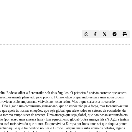
in. Pode se olhar a Perestroika sob dois ângulos. O primeiro é a visão corrente que se tem
 meticulosamente planejado pelo próprio PC soviético preparando-se para uma nova ordem
reviveu estão amplamente visíveis ao nosso redor. Mas o que seria esta nova ordem
em. Dão lugar a um comunismo gramsciano, que se impõe não pela força, mas tornando-se um
e apele às nossas emoções, que seja global, que afete todos os setores da sociedade, da
 ao mesmo tempo sirva de ameaça. Uma ameaça que seja global, que não possa ser tratada em
nio (por acaso uma ameaça falsa). Em aquecimento global (outra ameaça falsa?). Agora tentem
mo está mais vivo do que nunca. Eu que vivi na Europa por bons anos sei que daqui a pouco
anhar aqui o que foi perdido no Leste Europeu, alguns mais sutis como os petistas, alguns