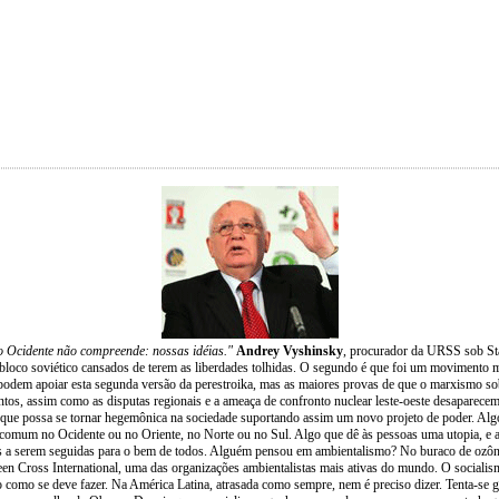
 Ocidente não compreende: nossas idéias."
Andrey Vyshinsky
, procurador da URSS sob Stal
 bloco soviético cansados de terem as liberdades tolhidas. O segundo é que foi um movimento
odem apoiar esta segunda versão da perestroika, mas as maiores provas de que o marxismo sob
tos, assim como as disputas regionais e a ameaça de confronto nuclear leste-oeste desaparec
e possa se tornar hegemônica na sociedade suportando assim um novo projeto de poder. Algo qu
m comum no Ocidente ou no Oriente, no Norte ou no Sul. Algo que dê às pessoas uma utopia, e
egras a serem seguidas para o bem de todos. Alguém pensou em ambientalismo? No buraco de ozô
n Cross International, uma das organizações ambientalistas mais ativas do mundo. O socialis
 como se deve fazer. Na América Latina, atrasada como sempre, nem é preciso dizer. Tenta-se g