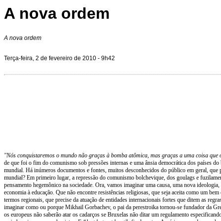
A nova ordem
A nova ordem
Terça-feira, 2 de fevereiro de 2010 - 9h42
"Nós conquistaremos o mundo não graças à bomba atômica, mas graças a uma coisa que o
de que foi o fim do comunismo sob pressões internas e uma ânsia democrática dos países do
mundial. Há inúmeros documentos e fontes, muitos desconhecidos do público em geral, que p
mundial? Em primeiro lugar, a repressão do comunismo bolchevique, dos goulags e fuzilamen
pensamento hegemônico na sociedade. Ora, vamos imaginar uma causa, uma nova ideologia, qu
economia à educação. Que não encontre resistências religiosas, que seja aceita como um be
termos regionais, que precise da atuação de entidades internacionais fortes que ditem as r
imaginar como ou porque Mikhail Gorbachev, o pai da perestroika tornou-se fundador da Gree
os europeus não saberão atar os cadarços se Bruxelas não ditar um regulamento especificando