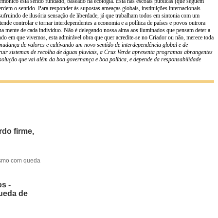
ônico está sendo fundado, baseado na ecologia. Está nas escolas públicas (que seguem
erdem o sentido. Para responder às supostas ameaças globais, instituições internacionais
ufruindo de ilusória sensação de liberdade, já que trabalham todos em sintonia com um
tende controlar e tornar interdependentes a economia e a política de países e povos outrora
 e na mente de cada indivíduo. Não é delegando nossa alma aos iluminados que pensam deter a
ndo em que vivemos, esta admirável obra que quer acredite-se no Criador ou não, merece toda
mudança de valores e cultivando um novo sentido de interdependência global e de
ruir sistemas de recolha de águas pluviais, a Cruz Verde apresenta programas abrangentes
 solução que vai além da boa governança e boa política, e depende da responsabilidade
do firme,
mesmo com queda
s -
queda de