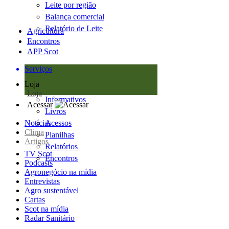
Leite por região
Balança comercial
Relatório de Leite
Agricultura
Encontros
APP Scot
Serviços
Loja
Loja
Informativos
Acessar
Livros
Notícias
Acessos
Clima
Planilhas
Artigos
Relatórios
TV Scot
Encontros
Podcasts
Agronegócio na mídia
Entrevistas
Agro sustentável
Cartas
Scot na mídia
Radar Sanitário