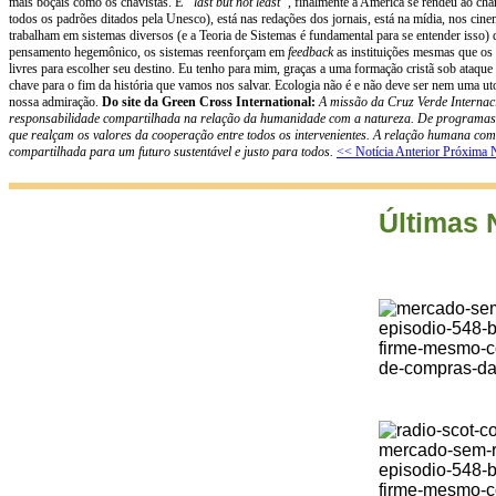
mais boçais como os chavistas. E
“last but not least”
, finalmente a América se rendeu ao c
todos os padrões ditados pela Unesco), está nas redações dos jornais, está na mídia, nos cine
trabalham em sistemas diversos (e a Teoria de Sistemas é fundamental para se entender isso)
pensamento hegemônico, os sistemas reenforçam em
feedback
as instituições mesmas que os c
livres para escolher seu destino. Eu tenho para mim, graças a uma formação cristã sob ataque
chave para o fim da história que vamos nos salvar. Ecologia não é e não deve ser nem uma ut
nossa admiração.
Do site da Green Cross International:
A missão da Cruz Verde Internaci
responsabilidade compartilhada na relação da humanidade com a natureza. De programas de
que realçam os valores da cooperação entre todos os intervenientes. A relação humana com 
compartilhada para um futuro sustentável e justo para todos.
<< Notícia Anterior
Próxima N
Últimas 