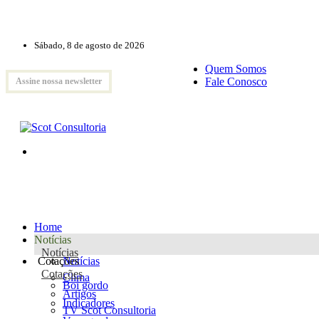
Sábado, 8 de agosto de 2026
Quem Somos
Fale Conosco
Assine nossa newsletter
Home
Notícias
Notícias
Cotações
Notícias
Cotações
Clima
Boi gordo
Artigos
Indicadores
TV Scot Consultoria