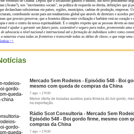
harme vermelho de Obama. Depois que o socialismo ganhou o mundo, um novo pensamento hegem
mas (Avatar?), nos "movimentos sociais", na política de esquerda ou direita, definições que já p
 que declancham subsistemas em países, regiões, municípios, cadeias de produção, empresas. Us
riaram, contribuindo assim para um totalitarismo global que através de diretrizes e acordos pre
 mas que procuro preservar, que a fronteira última entre civilização e barbárie está no coração
opia e nem o centro da nossa espiritualidade. É o simples respeito que as pessoas devem ao mu
onal é ajudar a garantir um futuro justo, sustentável e seguro para todos, promovendo uma 
 advocacia a nível nacional e internacional até a formação de indivíduos sobre como const
a natureza cruza todas as fronteiras e transcende todas as idéias de classe, o que exige uma
otícia >>
Notícias
Mercado Sem Rodeios - Episódio 548 - Boi gor
mesmo com queda de compras da China
7 ago. • 17h30
Menor oferta de boiadas auxiliou para firmeza do boi gordo, 
na exportação.
Rádio Scot Consultoria - Mercado Sem Rodeio
Episódio 548 - Boi gordo firme, mesmo com 
compras da China
7 ago. • 17h30