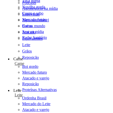
Vaca gorda
Podcasts
Novilha gorda
Agronegócio na mídia
Couro e sebo
Entrevistas
Mercado futuro
Agro sustentável
Cartas
Boi no mundo
Scot na mídia
Atacado
Radar Sanitário
Equivalentes
Leite
Grãos
Reposição
Carne
Carne
Boi gordo
Mercado futuro
Atacado e varejo
Reposição
Proteínas Alternativas
Leite
Leite
Ordenha Brasil
Mercado do Leite
Atacado e varejo