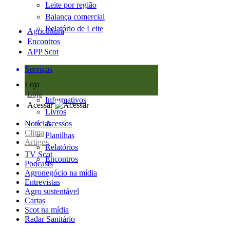
Leite por região
Balança comercial
Relatório de Leite
Agricultura
Encontros
APP Scot
Serviços
Loja
Loja
Informativos
Acessar
Livros
Notícias
Acessos
Clima
Planilhas
Artigos
Relatórios
TV Scot
Encontros
Podcasts
Agronegócio na mídia
Entrevistas
Agro sustentável
Cartas
Scot na mídia
Radar Sanitário