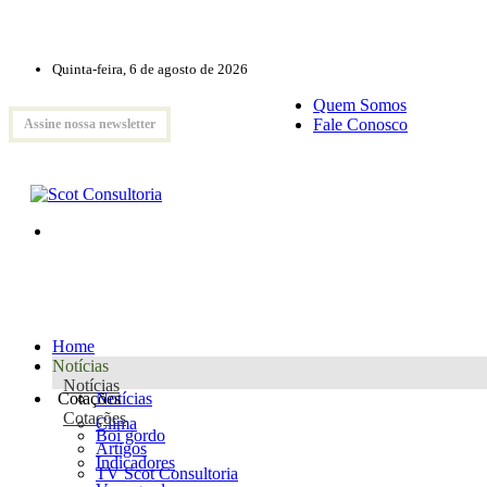
Quinta-feira, 6 de agosto de 2026
Quem Somos
Fale Conosco
Assine nossa newsletter
Home
Notícias
Notícias
Cotações
Notícias
Cotações
Clima
Boi gordo
Artigos
Indicadores
TV Scot Consultoria