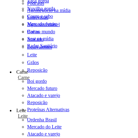
Vaca gorda
Podcasts
Novilha gorda
Agronegócio na mídia
Couro e sebo
Entrevistas
Mercado futuro
Agro sustentável
Cartas
Boi no mundo
Scot na mídia
Atacado
Radar Sanitário
Equivalentes
Leite
Grãos
Reposição
Carne
Carne
Boi gordo
Mercado futuro
Atacado e varejo
Reposição
Proteínas Alternativas
Leite
Leite
Ordenha Brasil
Mercado do Leite
Atacado e varejo