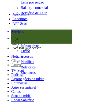
Leite por região
Balança comercial
Relatório de Leite
Agricultura
Encontros
APP Scot
Serviços
Loja
Loja
Informativos
Acessar
Livros
Notícias
Acessos
Clima
Planilhas
Artigos
Relatórios
TV Scot
Encontros
Podcasts
Agronegócio na mídia
Entrevistas
Agro sustentável
Cartas
Scot na mídia
Radar Sanitário