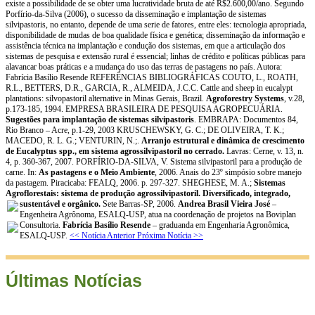
existe a possibilidade de se obter uma lucratividade bruta de até R$2.600,00/ano. Segundo
Porfírio-da-Silva (2006), o sucesso da disseminação e implantação de sistemas
silvipastoris, no entanto, depende de uma serie de fatores, entre eles: tecnologia apropriada,
disponibilidade de mudas de boa qualidade física e genética; disseminação da informação e
assistência técnica na implantação e condução dos sistemas, em que a articulação dos
sistemas de pesquisa e extensão rural é essencial; linhas de crédito e políticas públicas para
alavancar boas práticas e a mudança do uso das terras de pastagens no país. Autora:
Fabrícia Basílio Resende REFERÊNCIAS BIBLIOGRÁFICAS COUTO, L., ROATH,
R.L., BETTERS, D.R., GARCIA, R., ALMEIDA, J.C.C. Cattle and sheep in eucalypt
plantations: silvopastoril alternative in Minas Gerais, Brazil.
Agroforestry Systems
, v.28,
p.173-185, 1994. EMPRESA BRASILEIRA DE PESQUISA AGROPECUÁRIA.
Sugestões para implantação de sistemas silvipastoris
. EMBRAPA: Documentos 84,
Rio Branco – Acre, p.1-29, 2003 KRUSCHEWSKY, G. C.; DE OLIVEIRA, T. K.;
MACEDO, R. L. G.; VENTURIN, N.;.
Arranjo estrutural e dinâmica de crescimento
de Eucalyptus spp., em sistema agrossilvipastoril no cerrado.
Lavras: Cerne, v. 13, n.
4, p. 360-367, 2007. PORFÍRIO-DA-SILVA, V. Sistema silvipastoril para a produção de
carne. In:
As pastagens e o Meio Ambiente
, 2006. Anais do 23º simpósio sobre manejo
da pastagem. Piracicaba: FEALQ, 2006. p. 297-327. SHEGHESE, M. A.;
Sistemas
Agroflorestais: sistema de produção agrossilvipastoril. Diversificado, integrado,
sustentável e orgânico.
Sete Barras-SP, 2006.
Andrea Brasil Vieira José
–
Engenheira Agrônoma, ESALQ-USP, atua na coordenação de projetos na Boviplan
Consultoria.
Fabrícia Basílio Resende
– graduanda em Engenharia Agronômica,
ESALQ-USP.
<< Notícia Anterior
Próxima Notícia >>
Últimas Notícias