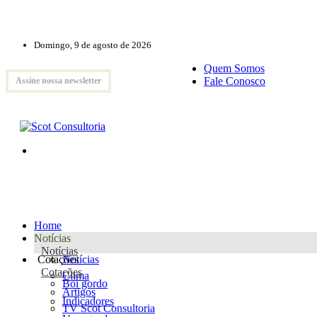
Domingo, 9 de agosto de 2026
Quem Somos
Fale Conosco
Assine nossa newsletter
Home
Notícias
Notícias
Cotações
Notícias
Cotações
Clima
Boi gordo
Artigos
Indicadores
TV Scot Consultoria