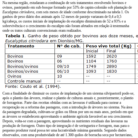
Na mesma região, estudaram a combinação de seis tratamentos envolvendo bovinos e
ovinos, pastejando em sub-bosque formado por 53% de capim-colonião sob plantação de
Eucalyptus citriodora
, com seis meses de idade conforme descriminado na tabela 1. Os
ganhos de peso diário dos animais após 12 meses de pastejo variaram de 0,4 a 0,5
kg/cabeça, os custos iniciais de implantação do eucalipto diminuíram de 52 a 93% e a
sobrevivência e o crescimento do eucalipto não foram afetados em relação à testemunha
onde os tratos culturais convencionais eram realizados.
Com a finalidade de diminuir os custos de implantação de um sistema silvipastoril pode-se,
após o plantio das árvores, realizar o plantio de culturas anuais e, posteriormente, o plantio
de forrageiras. Parte das receitas obtidas com as lavouras é utilizada para custear a
recuperação ou a reforma das pastagens, com a introdução de árvores no sistema. Na área
da pastagem degradada, cultivam-se grãos ou fibras por um ou mais anos, período em que
as árvores se estabelecem aproveitando o ambiente agrícola favorável ao seu crescimento.
Depois, volta-se com a pastagem, aproveitando os nutrientes residuais das lavouras na
produção de forragem. Outro tipo de integração é de seringueira e forragem, mas para o
pequeno produtor rural possa ter uma lucratividade mínima garantida. Segundo dados
observados, com uma produtividade de até 1.300 quilos de borracha seca por hectare/ano,