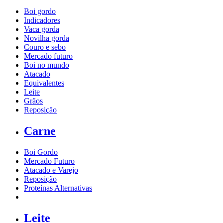
Boi gordo
Indicadores
Vaca gorda
Novilha gorda
Couro e sebo
Mercado futuro
Boi no mundo
Atacado
Equivalentes
Leite
Grãos
Reposição
Carne
Boi Gordo
Mercado Futuro
Atacado e Varejo
Reposição
Proteínas Alternativas
Leite