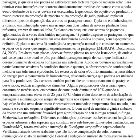
pastagem, já que esta não poderá se estabelecer sob forte restrição de radiação solar. Para
otimizar estas interações que ocorrem simultaneamente, medidas de manejo como a poda
e/ou o desbaste de árvores devem ser executadas. Dependendo do objetivo do produtor, o
maior interesse na produção de madeira ou na produção de gado, pode-se implantar
diferentes tipos de disposição das árvores na pastagem, como: 1) plantio em linha simples;
2) plantio em linha dupla, que é um arranjo com duas linhas de árvores plantadas bem
próximas, em vez de uma só linha; 3) plantio em bosquete, que se trata de pequenos
aglomerados de árvores distribuídos na pastagem; 4) plantio disperso na pastagem, no qual
as árvores podem ser plantadas em uma distribuição aleatória no pasto, sem espaçamento
definido, 5) plantio na cerca 6) condução da regeneração natural que consiste em manter as
espécies de árvores que surgem, espontaneamente, na pastagem (EMBRAPA: Documentos
84, 2003). Em áreas mais planas, deve-se fazer o plantio no sentido leste-oeste, de onde o
sol nasce para onde o sol se põe, permitindo passagem ampla de luz, o que facilitará o
desenvolvimento de espécies forrageiras nas entrelinhas. Como os bovinos apresentam-se
particularmente sensíveis às condições úmidas e quentes, o oferecimento de sombra pode
melhorar sua tolerância e produção. Os excessos de calor e/ou frio aumentam a necessidade
de energia para a manutenção da homeotermia, desviando energia que poderia ser utilizada
para fins produtivos. Os excessos também podem alterar o comportamento de pastejo e,
deste modo, reduzir a ingestão de alimentos. Alguns pesquisadores observaram que o
consumo de matéria seca, em bovinos de corte, pode diminuir até 10% quando a
temperatura ambiente eleva-se de 25 para 30°C. Outro efeito decorrente da arborização de
pastagens é a diminuição do ataque de cigarrinha nos capins. Tendo em vista que para que
haja eclosão dos ovos deste inseto é necessário ter umidade e temperatura altas no solo, e na
sombra o solo não esquenta significativamente. O bom nível de matéria orgânica embaixo
da árvore cria um ambiente favorável para a proliferação de seu inimigo natural, o fungo
Metharhizium anisopliae.
Diferentes combinações podem ser estabelecidas em função das
espécies arbóreas e das espécies que constituirão o sub-bosque. Em estudos realizados, em
Dionísio/MG, foram avaliadas a interação de
Eucalyptus urophylla
e capim-colonião.
Verificaram através destes trabalhos que não houve compactação do solo, ocorreu
diminuição do custo de manutenção florestal e redução do número de formigueiros na área.