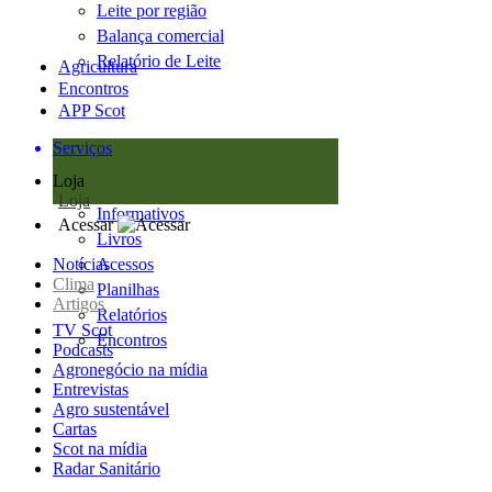
Leite por região
Balança comercial
Relatório de Leite
Agricultura
Encontros
APP Scot
Serviços
Loja
Loja
Informativos
Acessar
Livros
Notícias
Acessos
Clima
Planilhas
Artigos
Relatórios
TV Scot
Encontros
Podcasts
Agronegócio na mídia
Entrevistas
Agro sustentável
Cartas
Scot na mídia
Radar Sanitário