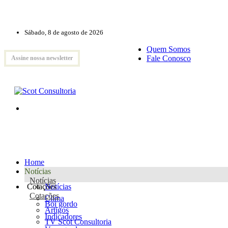
Sábado, 8 de agosto de 2026
Quem Somos
Fale Conosco
Assine nossa newsletter
Home
Notícias
Notícias
Cotações
Notícias
Cotações
Clima
Boi gordo
Artigos
Indicadores
TV Scot Consultoria