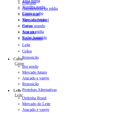
Vaca gorda
Podcasts
Novilha gorda
Agronegócio na mídia
Couro e sebo
Entrevistas
Mercado futuro
Agro sustentável
Cartas
Boi no mundo
Scot na mídia
Atacado
Radar Sanitário
Equivalentes
Leite
Grãos
Reposição
Carne
Carne
Boi gordo
Mercado futuro
Atacado e varejo
Reposição
Proteínas Alternativas
Leite
Leite
Ordenha Brasil
Mercado do Leite
Atacado e varejo