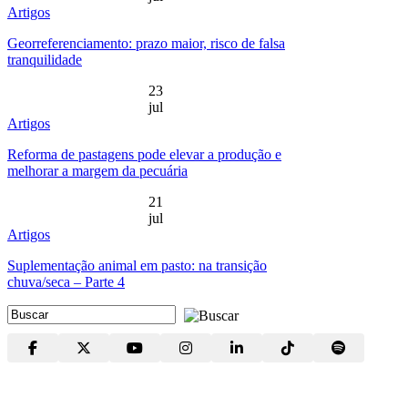
Artigos
Georreferenciamento: prazo maior, risco de falsa
tranquilidade
23
jul
Artigos
Reforma de pastagens pode elevar a produção e
melhorar a margem da pecuária
21
jul
Artigos
Suplementação animal em pasto: na transição
chuva/seca – Parte 4