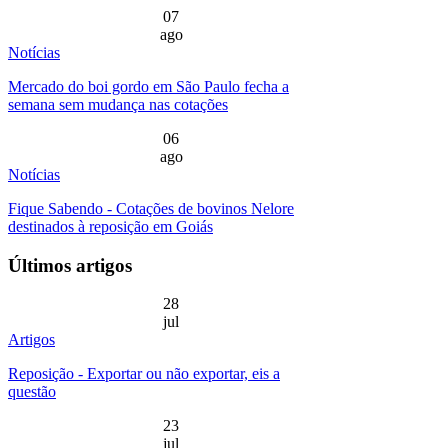
07
ago
Notícias
Mercado do boi gordo em São Paulo fecha a
semana sem mudança nas cotações
06
ago
Notícias
Fique Sabendo - Cotações de bovinos Nelore
destinados à reposição em Goiás
Últimos artigos
28
jul
Artigos
Reposição - Exportar ou não exportar, eis a
questão
23
jul