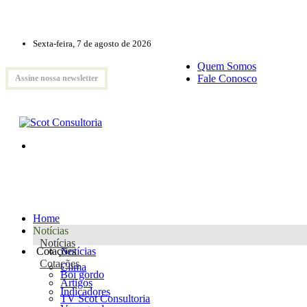
Sexta-feira, 7 de agosto de 2026
Quem Somos
Fale Conosco
Assine nossa newsletter
Home
Notícias
Notícias
Cotações
Notícias
Cotações
Clima
Boi gordo
Artigos
Indicadores
TV Scot Consultoria