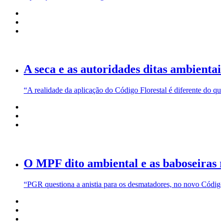
A seca e as autoridades ditas ambientai
“A realidade da aplicação do Código Florestal é diferente do q
O MPF dito ambiental e as baboseiras 
“PGR questiona a anistia para os desmatadores, no novo Código