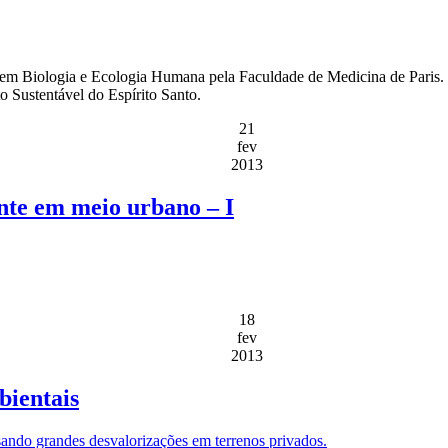
o em Biologia e Ecologia Humana pela Faculdade de Medicina de Paris
o Sustentável do Espírito Santo.
21
fev
2013
nte em meio urbano – I
18
fev
2013
bientais
ando grandes desvalorizações em terrenos privados.