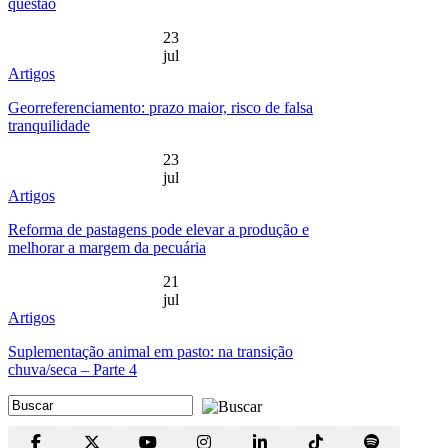
questão
23
jul
Artigos
Georreferenciamento: prazo maior, risco de falsa
tranquilidade
23
jul
Artigos
Reforma de pastagens pode elevar a produção e
melhorar a margem da pecuária
21
jul
Artigos
Suplementação animal em pasto: na transição
chuva/seca – Parte 4