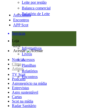
Leite por região
Balança comercial
Relatório de Leite
Agricultura
Encontros
APP Scot
Serviços
Loja
Loja
Informativos
Acessar
Livros
Notícias
Acessos
Clima
Planilhas
Artigos
Relatórios
TV Scot
Encontros
Podcasts
Agronegócio na mídia
Entrevistas
Agro sustentável
Cartas
Scot na mídia
Radar Sanitário