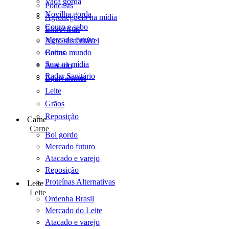
Vaca gorda
Podcasts
Novilha gorda
Agronegócio na mídia
Couro e sebo
Entrevistas
Mercado futuro
Agro sustentável
Cartas
Boi no mundo
Scot na mídia
Atacado
Radar Sanitário
Equivalentes
Leite
Grãos
Reposição
Carne
Carne
Boi gordo
Mercado futuro
Atacado e varejo
Reposição
Proteínas Alternativas
Leite
Leite
Ordenha Brasil
Mercado do Leite
Atacado e varejo