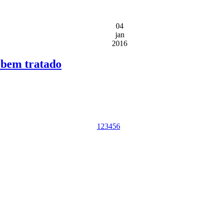
04
jan
2016
r bem tratado
1
2
3
4
5
6