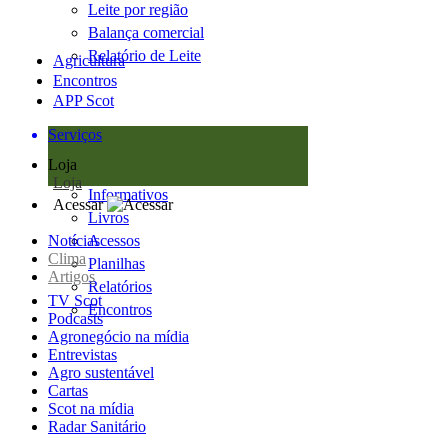
Leite por região
Balança comercial
Relatório de Leite
Agricultura
Encontros
APP Scot
Serviços
Loja
Loja
Informativos
Acessar
Livros
Notícias
Acessos
Clima
Planilhas
Artigos
Relatórios
TV Scot
Encontros
Podcasts
Agronegócio na mídia
Entrevistas
Agro sustentável
Cartas
Scot na mídia
Radar Sanitário