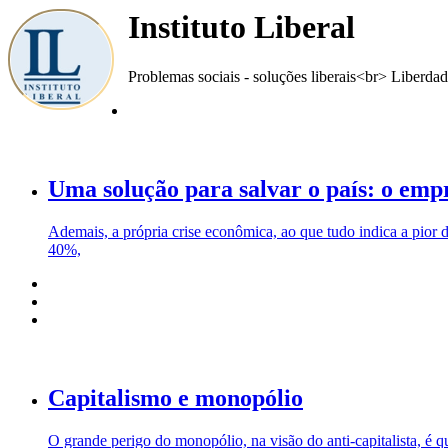
Instituto Liberal
Problemas sociais - soluções liberais<br> Liberda
Uma solução para salvar o país: o em
Ademais, a própria crise econômica, ao que tudo indica a pior
40%,
Capitalismo e monopólio
O grande perigo do monopólio, na visão do anti-capitalista, é q