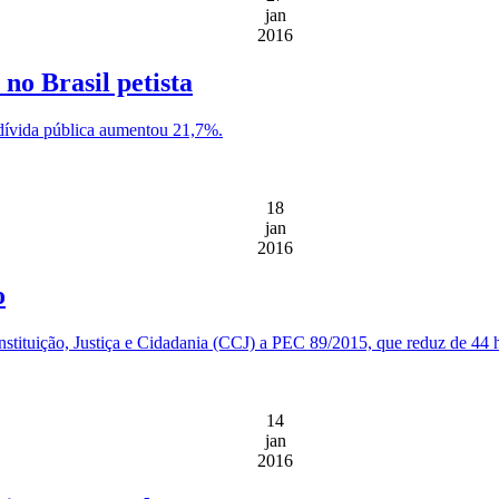
jan
2016
no Brasil petista
 dívida pública aumentou 21,7%.
18
jan
2016
o
stituição, Justiça e Cidadania (CCJ) a PEC 89/2015, que reduz de 44 h
14
jan
2016