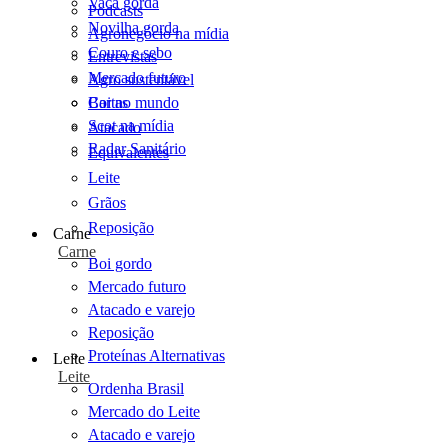
Vaca gorda
Podcasts
Novilha gorda
Agronegócio na mídia
Couro e sebo
Entrevistas
Mercado futuro
Agro sustentável
Cartas
Boi no mundo
Scot na mídia
Atacado
Radar Sanitário
Equivalentes
Leite
Grãos
Reposição
Carne
Carne
Boi gordo
Mercado futuro
Atacado e varejo
Reposição
Proteínas Alternativas
Leite
Leite
Ordenha Brasil
Mercado do Leite
Atacado e varejo