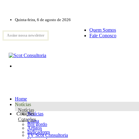
Quinta-feira, 6 de agosto de 2026
Quem Somos
Fale Conosco
Assine nossa newsletter
Home
Notícias
Notícias
Cotações
Notícias
Cotações
Clima
Boi gordo
Artigos
Indicadores
TV Scot Consultoria