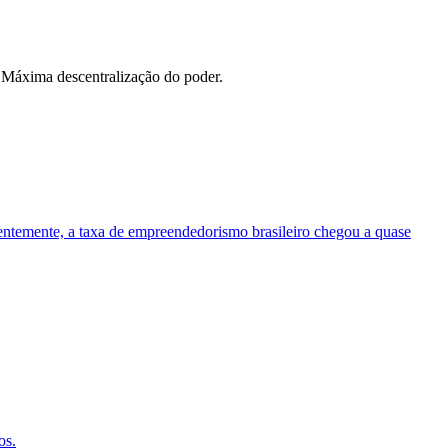
. Máxima descentralização do poder.
centemente, a taxa de empreendedorismo brasileiro chegou a quase
os.