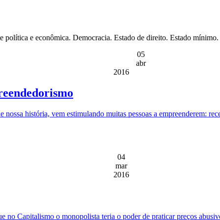
de política e econômica. Democracia. Estado de direito. Estado mínimo
05
abr
2016
preendedorismo
 de nossa história, vem estimulando muitas pessoas a empreenderem: re
04
mar
2016
ue no Capitalismo o monopolista teria o poder de praticar preços abusiv