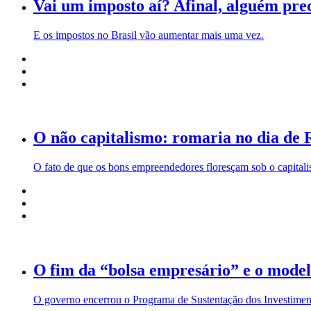
Vai um imposto aí? Afinal, alguém pre
E os impostos no Brasil vão aumentar mais uma vez.
O não capitalismo: romaria no dia de 
O fato de que os bons empreendedores floresçam sob o capitalis
O fim da “bolsa empresário” e o modelo
O governo encerrou o Programa de Sustentação dos Investiment