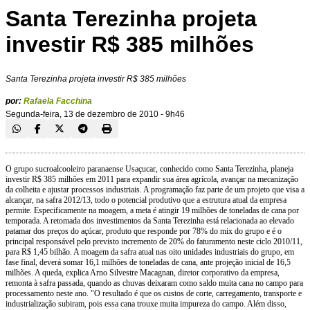
Santa Terezinha projeta
investir R$ 385 milhões
Santa Terezinha projeta investir R$ 385 milhões
por:
Rafaela Facchina
Segunda-feira, 13 de dezembro de 2010 - 9h46
O grupo sucroalcooleiro paranaense Usaçucar, conhecido como Santa Terezinha, planeja
investir R$ 385 milhões em 2011 para expandir sua área agrícola, avançar na mecanização
da colheita e ajustar processos industriais. A programação faz parte de um projeto que visa a
alcançar, na safra 2012/13, todo o potencial produtivo que a estrutura atual da empresa
permite. Especificamente na moagem, a meta é atingir 19 milhões de toneladas de cana por
temporada. A retomada dos investimentos da Santa Terezinha está relacionada ao elevado
patamar dos preços do açúcar, produto que responde por 78% do mix do grupo e é o
principal responsável pelo previsto incremento de 20% do faturamento neste ciclo 2010/11,
para R$ 1,45 bilhão. A moagem da safra atual nas oito unidades industriais do grupo, em
fase final, deverá somar 16,1 milhões de toneladas de cana, ante projeção inicial de 16,5
milhões. A queda, explica Arno Silvestre Macagnan, diretor corporativo da empresa,
remonta à safra passada, quando as chuvas deixaram como saldo muita cana no campo para
processamento neste ano. "O resultado é que os custos de corte, carregamento, transporte e
industrialização subiram, pois essa cana trouxe muita impureza do campo. Além disso,