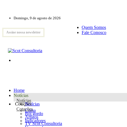
Domingo, 9 de agosto de 2026
Quem Somos
Fale Conosco
Assine nossa newsletter
Home
Notícias
Notícias
Cotações
Notícias
Cotações
Clima
Boi gordo
Artigos
Indicadores
TV Scot Consultoria