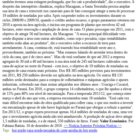
também tivemos uma estiagem prolongada, que fez cair a produtividade", diz o executivo. A
despeito das intempéries climáticas, explica Macagnan, a Santa Terezinha precisa ampliar
sua área de cana e reinvestir nos canaviais para de fato conseguir atingir a meta de processar
19 milhões de toneladas por safra. Após suspender todos os investimentos durante os
ciclos 2008/09 e 2009/10, quando o crédito andou escasso, o grupo paranaense retomou em
2010 a aposta na área agrícola, e iniciou um programa de plantio que envolveu 42 mil
hectares, entre renovação e ampliação de áreas de cana. O plano prossegue em 2011, com o
objetivo de atingir 56 mil hectares, diz Macagnan. "A nossa principal dificuldade vem
sendo disputar a área com outras atividades, como soja e pecuária, cujas rentabilidades
também estão altas ao produtor", diz o executivo sobre a escassez de terra para
arrendamento. A cana, continua ele, está trazendo boa rentabilidade neste ano e,
provavelmente, também no próximo. "Mas estamos falando de arrendar terra dentro do
ciclo da cana, que é de cinco anos". Mas ele está confiante de que até 2012 a empresa
agregará de 30 mil a 40 mil hectares à sua área total de 245 mil hectares cultivados com
cana-de-açúcar no norte do Paraná - com isso, o objetivo de 19 milhões de toneladas na
moagem de cana estaria mais próximo. Dos R$ 385 milhões previstos para investimentos
em 2011, R$ 250 milhões deverão ser aplicados na área agrícola. Os outros R$ 135
milhões serão destinados para a compra de colheitadeiras e máquinas agrícolas e ajustes
industriais, sobretudo nas duas usinas adquiridas nos últimos anos - Usaciga e Cocarol,
ambas no Paraná. Em 2010, o grupo comprou 14 colheitadeiras, o que lhe ajudou a elevar
de 15% para 40% seu nível de mecanização. Para a temporada 2011/12, que começa entre
março e abril do ano que vem, a empresa encomendou mais 18 unidades. "Está cada vez
mais difícil encontrar mão-de-obra qualificada para colher cana, o que nos motiva a investir
em mecanização apesar de não haver legislação no Paraná que obrigue a reduzir a queima".
Em 2011/12, o grupo espera processar apenas 16,4 milhões de toneladas de cana, uma vez
que o investimento agrícola ainda não terá amadurecido. A produção de açúcar deve atingir
1,5 milhão de toneladas, e a de etanol, 550 milhões de litros. Fonte:
Valor Econômico
. Por
Fabiana Batista. 10 de dezembro de 2010.
<< Notícia Anterior
Próxima Notícia >>
Tags:
boi gordo;vaca gorda;pecuária de corte;arroba do boi gordo