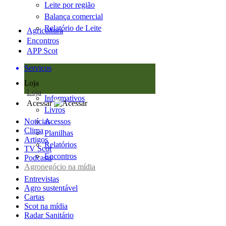
Leite por região
Balança comercial
Relatório de Leite
Agricultura
Encontros
APP Scot
Serviços
Loja
Loja
Informativos
Acessar
Livros
Notícias
Acessos
Clima
Planilhas
Artigos
Relatórios
TV Scot
Encontros
Podcasts
Agronegócio na mídia
Entrevistas
Agro sustentável
Cartas
Scot na mídia
Radar Sanitário