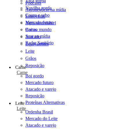
Vaca gorda
Podcasts
Novilha gorda
Agronegócio na mídia
Couro e sebo
Entrevistas
Mercado futuro
Agro sustentável
Cartas
Boi no mundo
Scot na mídia
Atacado
Radar Sanitário
Equivalentes
Leite
Grãos
Reposição
Carne
Carne
Boi gordo
Mercado futuro
Atacado e varejo
Reposição
Proteínas Alternativas
Leite
Leite
Ordenha Brasil
Mercado do Leite
Atacado e varejo