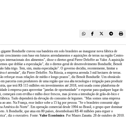
 gigante Bonduelle cravou sua bandeira em solo brasileiro ao inaugurar nova fábrica de
ntir crescimento com base em futuros arrendamentos e aquisições de terras na região Centro-
ços internacionais dos alimentos", disse o diretor-geral Pierre Deloffre ao Valor. A aquisição
emos que driblar a especulação", diz o diretor-geral de desenvolvimento Bonduelle, Benoît
o falta trigo. Tem, sim, muita especulação". O governo decidiu, recentemente, limitar a
 é arrendar", diz Pierre Deloffre. Na Rússia, a empresa arrenda 3 mil hectares de terras.
são reforçar essas relações de médio e longo prazos", diz Benoît Bonduelle. Um obstáculo
á em parceria com produtores de uma região que usa alta tecnologia e irrigação para produzir
tria, que terá R$ 115 milhões em investimentos até 2018, será usada como plataforma de
dade à empresa para aproveitar "janelas de oportunidade" e exportar para qualquer lugar do
começará com ervilha e milho doce frescos, mas já testa a introdução de grão-de-bico e
tras fábrica. Tudo dependerá da elevação do consumo de legumes. "Mas somos uma empresa
 ao ano. Na França, esse índice sobe a 15 kg por pessoa. "Se o brasileiro consumir algo
s na América do Norte". Em operação comercial desde 1994 no Brasil, o grupo quer dominar
eto. A Bonduelle, que atua em 80 países, desembolsará R$ 40 milhões para erguer o
ica", diz o executivo. Fonte:
Valor Econômico
. Por Mauro Zanatta. 28 de outubro de 2010.