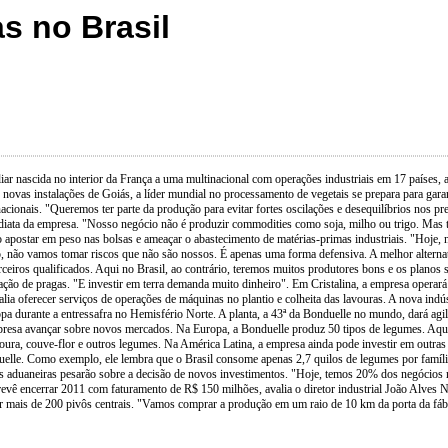
as no Brasil
ar nascida no interior da França a uma multinacional com operações industriais em 17 países, a
 novas instalações de Goiás, a líder mundial no processamento de vegetais se prepara para gara
nacionais. "Queremos ter parte da produção para evitar fortes oscilações e desequilíbrios nos pre
ediata da empresa. "Nosso negócio não é produzir commodities como soja, milho ou trigo. Mas t
postar em peso nas bolsas e ameaçar o abastecimento de matérias-primas industriais. "Hoje, nã
 não vamos tomar riscos que não são nossos. É apenas uma forma defensiva. A melhor alternativa
eiros qualificados. Aqui no Brasil, ao contrário, teremos muitos produtores bons e os planos 
agação de pragas. "E investir em terra demanda muito dinheiro". Em Cristalina, a empresa operar
 oferecer serviços de operações de máquinas no plantio e colheita das lavouras. A nova indús
 durante a entressafra no Hemisfério Norte. A planta, a 43ª da Bonduelle no mundo, dará agili
presa avançar sobre novos mercados. Na Europa, a Bonduelle produz 50 tipos de legumes. Aqui, 
cenoura, couve-flor e outros legumes. Na América Latina, a empresa ainda pode investir em ou
uelle. Como exemplo, ele lembra que o Brasil consome apenas 2,7 quilos de legumes por família
ifas aduaneiras pesarão sobre a decisão de novos investimentos. "Hoje, temos 20% dos negócio
ê encerrar 2011 com faturamento de R$ 150 milhões, avalia o diretor industrial João Alves N
 mais de 200 pivôs centrais. "Vamos comprar a produção em um raio de 10 km da porta da fábr