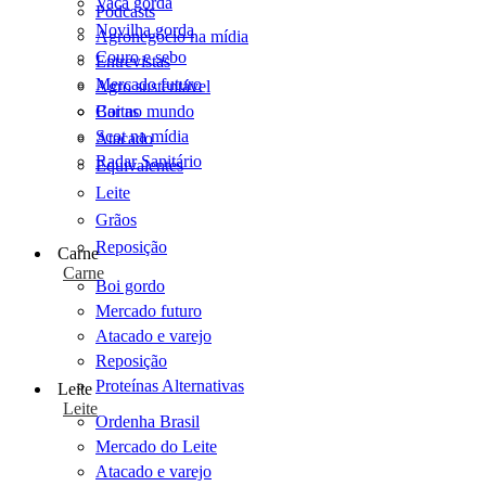
Vaca gorda
Podcasts
Novilha gorda
Agronegócio na mídia
Couro e sebo
Entrevistas
Mercado futuro
Agro sustentável
Cartas
Boi no mundo
Scot na mídia
Atacado
Radar Sanitário
Equivalentes
Leite
Grãos
Reposição
Carne
Carne
Boi gordo
Mercado futuro
Atacado e varejo
Reposição
Proteínas Alternativas
Leite
Leite
Ordenha Brasil
Mercado do Leite
Atacado e varejo