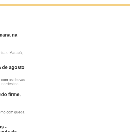
emana na
mira e Marabá,
a de agosto
, com as chuvas
l nordestino.
do firme,
mesmo com queda
s -