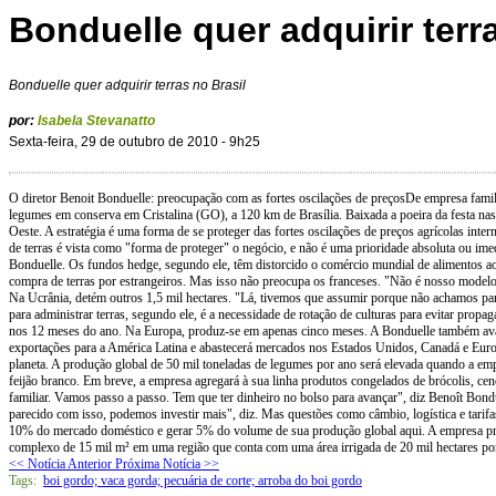
Bonduelle quer adquirir terr
Bonduelle quer adquirir terras no Brasil
por:
Isabela Stevanatto
Sexta-feira, 29 de outubro de 2010 - 9h25
O diretor Benoit Bonduelle: preocupação com as fortes oscilações de preçosDe empresa famili
legumes em conserva em Cristalina (GO), a 120 km de Brasília. Baixada a poeira da festa nas
Oeste. A estratégia é uma forma de se proteger das fortes oscilações de preços agrícolas inter
de terras é vista como "forma de proteger" o negócio, e não é uma prioridade absoluta ou im
Bonduelle. Os fundos hedge, segundo ele, têm distorcido o comércio mundial de alimentos ao a
compra de terras por estrangeiros. Mas isso não preocupa os franceses. "Não é nosso modelo,
Na Ucrânia, detém outros 1,5 mil hectares. "Lá, tivemos que assumir porque não achamos parc
para administrar terras, segundo ele, é a necessidade de rotação de culturas para evitar prop
nos 12 meses do ano. Na Europa, produz-se em apenas cinco meses. A Bonduelle também avalia
exportações para a América Latina e abastecerá mercados nos Estados Unidos, Canadá e Europa
planeta. A produção global de 50 mil toneladas de legumes por ano será elevada quando a em
feijão branco. Em breve, a empresa agregará à sua linha produtos congelados de brócolis, 
familiar. Vamos passo a passo. Tem que ter dinheiro no bolso para avançar", diz Benoît Bond
parecido com isso, podemos investir mais", diz. Mas questões como câmbio, logística e tar
10% do mercado doméstico e gerar 5% do volume de sua produção global aqui. A empresa prev
complexo de 15 mil m² em uma região que conta com uma área irrigada de 20 mil hectares por
<< Notícia Anterior
Próxima Notícia >>
Tags:
boi gordo; vaca gorda; pecuária de corte; arroba do boi gordo