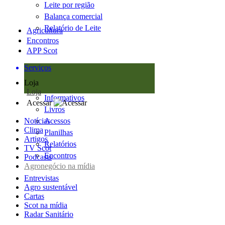
Leite por região
Balança comercial
Relatório de Leite
Agricultura
Encontros
APP Scot
Serviços
Loja
Loja
Informativos
Acessar
Livros
Notícias
Acessos
Clima
Planilhas
Artigos
Relatórios
TV Scot
Encontros
Podcasts
Agronegócio na mídia
Entrevistas
Agro sustentável
Cartas
Scot na mídia
Radar Sanitário