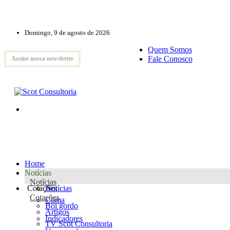
Domingo, 9 de agosto de 2026
Quem Somos
Fale Conosco
Assine nossa newsletter
Home
Notícias
Notícias
Cotações
Notícias
Cotações
Clima
Boi gordo
Artigos
Indicadores
TV Scot Consultoria