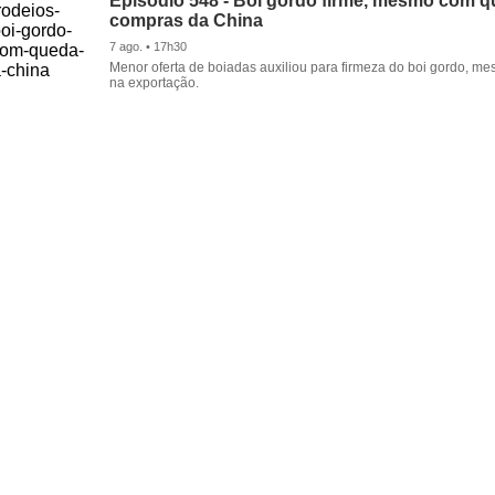
Episódio 548 - Boi gordo firme, mesmo com 
compras da China
7 ago. • 17h30
Menor oferta de boiadas auxiliou para firmeza do boi gordo, 
na exportação.