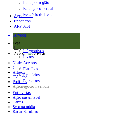
Leite por região
Balança comercial
Relatório de Leite
Agricultura
Encontros
APP Scot
Serviços
Loja
Loja
Informativos
Acessar
Livros
Notícias
Acessos
Clima
Planilhas
Artigos
Relatórios
TV Scot
Encontros
Podcasts
Agronegócio na mídia
Entrevistas
Agro sustentável
Cartas
Scot na mídia
Radar Sanitário