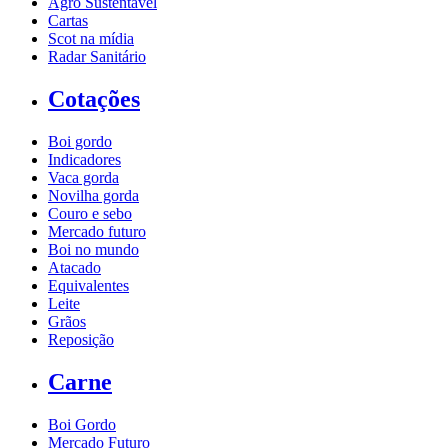
Agro Sustentável
Cartas
Scot na mídia
Radar Sanitário
Cotações
Boi gordo
Indicadores
Vaca gorda
Novilha gorda
Couro e sebo
Mercado futuro
Boi no mundo
Atacado
Equivalentes
Leite
Grãos
Reposição
Carne
Boi Gordo
Mercado Futuro