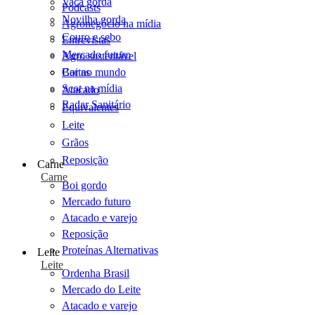
Vaca gorda
Podcasts
Novilha gorda
Agronegócio na mídia
Couro e sebo
Entrevistas
Mercado futuro
Agro sustentável
Cartas
Boi no mundo
Scot na mídia
Atacado
Radar Sanitário
Equivalentes
Leite
Grãos
Reposição
Carne
Carne
Boi gordo
Mercado futuro
Atacado e varejo
Reposição
Proteínas Alternativas
Leite
Leite
Ordenha Brasil
Mercado do Leite
Atacado e varejo