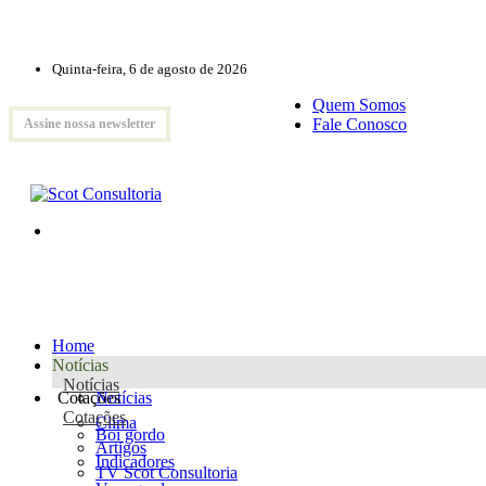
Quinta-feira, 6 de agosto de 2026
Quem Somos
Fale Conosco
Assine nossa newsletter
Home
Notícias
Notícias
Cotações
Notícias
Cotações
Clima
Boi gordo
Artigos
Indicadores
TV Scot Consultoria