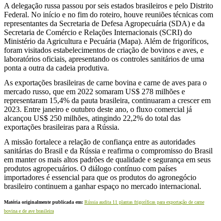
A delegação russa passou por seis estados brasileiros e pelo Distrito
Federal. No início e no fim do roteiro, houve reuniões técnicas com
representantes da Secretaria de Defesa Agropecuária (SDA) e da
Secretaria de Comércio e Relações Internacionais (SCRI) do
Ministério da Agricultura e Pecuária (Mapa). Além de frigoríficos,
foram visitados estabelecimentos de criação de bovinos e aves, e
laboratórios oficiais, apresentando os controles sanitários de uma
ponta a outra da cadeia produtiva.
As exportações brasileiras de carne bovina e carne de aves para o
mercado russo, que em 2022 somaram US$ 278 milhões e
representaram 15,4% da pauta brasileira, continuaram a crescer em
2023. Entre janeiro e outubro deste ano, o fluxo comercial já
alcançou US$ 250 milhões, atingindo 22,2% do total das
exportações brasileiras para a Rússia.
A missão fortalece a relação de confiança entre as autoridades
sanitárias do Brasil e da Rússia e reafirma o compromisso do Brasil
em manter os mais altos padrões de qualidade e segurança em seus
produtos agropecuários. O diálogo contínuo com países
importadores é essencial para que os produtos do agronegócio
brasileiro continuem a ganhar espaço no mercado internacional.
Matéria originalmente publicada em:
Rússia audita 11 plantas frigoríficas para exportação de carne
bovina e de ave brasileira