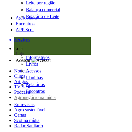
Leite por região
Balança comercial
Relatório de Leite
Agricultura
Encontros
APP Scot
Serviços
Loja
Loja
Informativos
Acessar
Livros
Notícias
Acessos
Clima
Planilhas
Artigos
Relatórios
TV Scot
Encontros
Podcasts
Agronegócio na mídia
Entrevistas
Agro sustentável
Cartas
Scot na mídia
Radar Sanitário