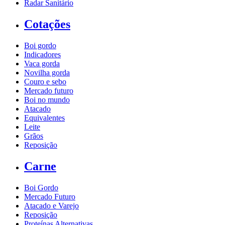
Radar Sanitário
Cotações
Boi gordo
Indicadores
Vaca gorda
Novilha gorda
Couro e sebo
Mercado futuro
Boi no mundo
Atacado
Equivalentes
Leite
Grãos
Reposição
Carne
Boi Gordo
Mercado Futuro
Atacado e Varejo
Reposição
Proteínas Alternativas