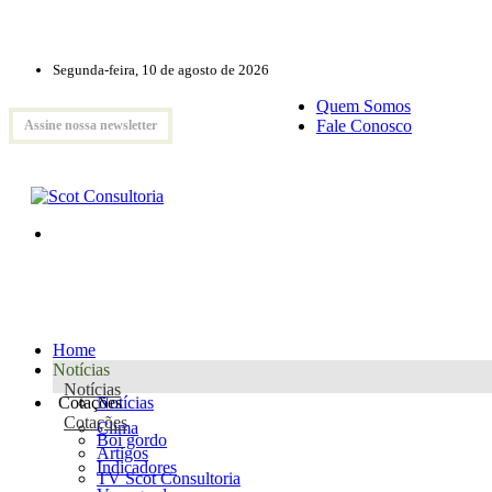
Segunda-feira, 10 de agosto de 2026
Quem Somos
Fale Conosco
Assine nossa newsletter
Home
Notícias
Notícias
Cotações
Notícias
Cotações
Clima
Boi gordo
Artigos
Indicadores
TV Scot Consultoria