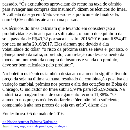
passado. “Os agricultores aproveitam do recuo na taxa de câmbio
para avançar nas compras dos insumos”, dizem os técnicos do Imea.
A colheita da soja em Mato Grosso está praticamente finalizada,
com 99,6% colhidos até a semana passada.
Os técnicos do Imea calculam que levando em consideração a
produtividade estimada para a safra atual, o ponto de equilíbrio da
soja passaria de R$49,32 por saca na safra 2015/2016 para R$54,47
por aca na safra 2016/2017. Eles alertam que devido à alta
volatilidade do dólar, “o risco da próxima safra se eleva e, por isso, o
planejamento da safra, sobretudo, com relação ao descasamento da
moeda no momento da compra de insumos e venda do produto,
deve ser bem calculado pelo produtor”.
No boletim os técnicos também destacam o aumento significativo do
preço da soja na última semana, resultado da combinação positiva da
variação cambial, prêmios nos portos e alta das cotações na Bolsa de
Chicago. O indicador do Imea subiu 5,94% para R$62,92/saca. Na
indústria a margem bruta de esmagamento recuou 11,88%. “O
aumento nos preços médios do farelo e óleo não foi o suficiente,
comparado à alta nos preços de soja em grão”, dizem eles.
Fonte:
Imea
.
05 de maio
de 2016.
<< Notícia Anterior
Próxima Notícia >>
Tags:
Imea
,
soja
,
custo de produção
,
produção