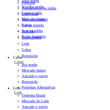
Vaca gorda
Podcasts
Novilha gorda
Agronegócio na mídia
Couro e sebo
Entrevistas
Mercado futuro
Agro sustentável
Cartas
Boi no mundo
Scot na mídia
Atacado
Radar Sanitário
Equivalentes
Leite
Grãos
Reposição
Carne
Carne
Boi gordo
Mercado futuro
Atacado e varejo
Reposição
Proteínas Alternativas
Leite
Leite
Ordenha Brasil
Mercado do Leite
Atacado e varejo