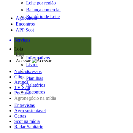
Leite por região
Balança comercial
Relatório de Leite
Agricultura
Encontros
APP Scot
Serviços
Loja
Loja
Informativos
Acessar
Livros
Notícias
Acessos
Clima
Planilhas
Artigos
Relatórios
TV Scot
Encontros
Podcasts
Agronegócio na mídia
Entrevistas
Agro sustentável
Cartas
Scot na mídia
Radar Sanitário