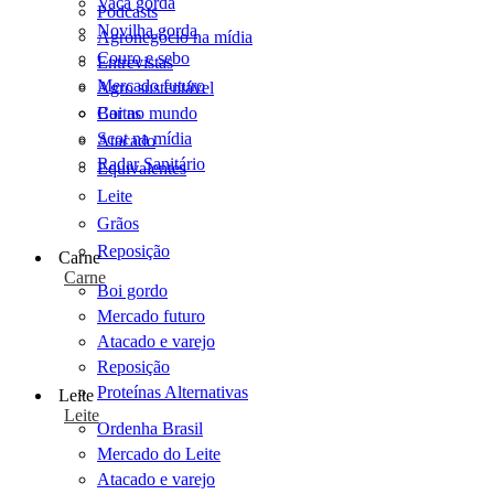
Vaca gorda
Podcasts
Novilha gorda
Agronegócio na mídia
Couro e sebo
Entrevistas
Mercado futuro
Agro sustentável
Cartas
Boi no mundo
Scot na mídia
Atacado
Radar Sanitário
Equivalentes
Leite
Grãos
Reposição
Carne
Carne
Boi gordo
Mercado futuro
Atacado e varejo
Reposição
Proteínas Alternativas
Leite
Leite
Ordenha Brasil
Mercado do Leite
Atacado e varejo