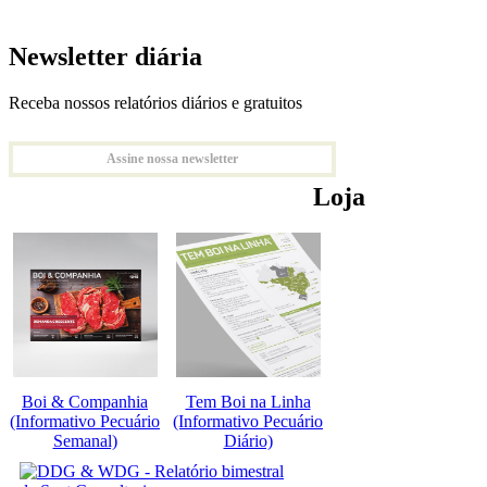
Newsletter diária
Receba nossos relatórios diários e gratuitos
Assine nossa newsletter
Loja
Boi & Companhia
Tem Boi na Linha
(Informativo Pecuário
(Informativo Pecuário
Semanal)
Diário)