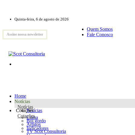
Quinta-feira, 6 de agosto de 2026
Quem Somos
Fale Conosco
Assine nossa newsletter
Home
Notícias
Notícias
Cotações
Notícias
Cotações
Clima
Boi gordo
Artigos
Indicadores
TV Scot Consultoria