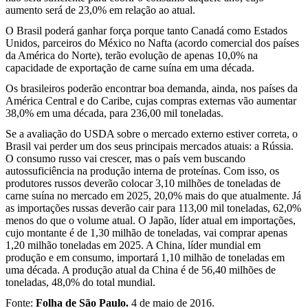
aumento será de 23,0% em relação ao atual.
O Brasil poderá ganhar força porque tanto Canadá como Estados
Unidos, parceiros do México no Nafta (acordo comercial dos países
da América do Norte), terão evolução de apenas 10,0% na
capacidade de exportação de carne suína em uma década.
Os brasileiros poderão encontrar boa demanda, ainda, nos países da
América Central e do Caribe, cujas compras externas vão aumentar
38,0% em uma década, para 236,00 mil toneladas.
Se a avaliação do USDA sobre o mercado externo estiver correta, o
Brasil vai perder um dos seus principais mercados atuais: a Rússia.
O consumo russo vai crescer, mas o país vem buscando
autossuficiência na produção interna de proteínas. Com isso, os
produtores russos deverão colocar 3,10 milhões de toneladas de
carne suína no mercado em 2025, 20,0% mais do que atualmente. Já
as importações russas deverão cair para 113,00 mil toneladas, 62,0%
menos do que o volume atual. O Japão, líder atual em importações,
cujo montante é de 1,30 milhão de toneladas, vai comprar apenas
1,20 milhão toneladas em 2025. A China, líder mundial em
produção e em consumo, importará 1,10 milhão de toneladas em
uma década. A produção atual da China é de 56,40 milhões de
toneladas, 48,0% do total mundial.
Fonte:
Folha de São Paulo.
4 de maio de 2016.