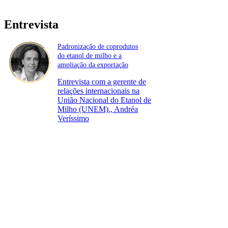
Entrevista
Padronização de coprodutos
do etanol de milho e a
ampliação da exportação
Entrevista com a gerente de
relações internacionais na
União Nacional do Etanol de
Milho (UNEM)., Andréa
Veríssimo