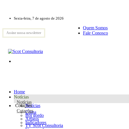
Sexta-feira, 7 de agosto de 2026
Quem Somos
Fale Conosco
Assine nossa newsletter
Home
Notícias
Notícias
Cotações
Notícias
Cotações
Clima
Boi gordo
Artigos
Indicadores
TV Scot Consultoria