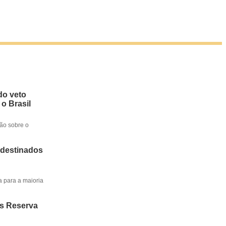
do veto
 o Brasil
ção sobre o
 destinados
a para a maioria
os Reserva