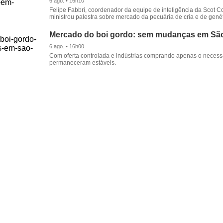
6 ago. • 16h10
Felipe Fabbri, coordenador da equipe de inteligência da Scot Co
ministrou palestra sobre mercado da pecuária de cria e de genét
Mercado do boi gordo: sem mudanças em Sã
6 ago. • 16h00
Com oferta controlada e indústrias comprando apenas o necessá
permaneceram estáveis.