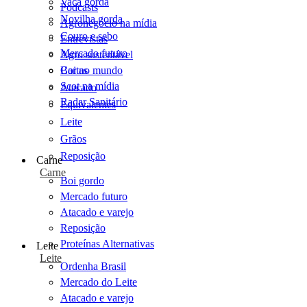
Vaca gorda
Podcasts
Novilha gorda
Agronegócio na mídia
Couro e sebo
Entrevistas
Mercado futuro
Agro sustentável
Cartas
Boi no mundo
Scot na mídia
Atacado
Radar Sanitário
Equivalentes
Leite
Grãos
Reposição
Carne
Carne
Boi gordo
Mercado futuro
Atacado e varejo
Reposição
Proteínas Alternativas
Leite
Leite
Ordenha Brasil
Mercado do Leite
Atacado e varejo