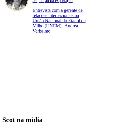
ampliação da exportação
Entrevista com a gerente de
relações internacionais na
União Nacional do Etanol de
Milho (UNEM)., Andréa
Veríssimo
Scot na mídia