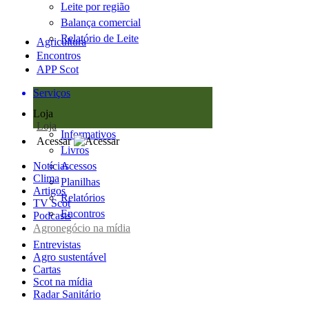
Leite por região
Balança comercial
Relatório de Leite
Agricultura
Encontros
APP Scot
Serviços
Loja
Loja
Informativos
Acessar
Livros
Notícias
Acessos
Clima
Planilhas
Artigos
Relatórios
TV Scot
Encontros
Podcasts
Agronegócio na mídia
Entrevistas
Agro sustentável
Cartas
Scot na mídia
Radar Sanitário