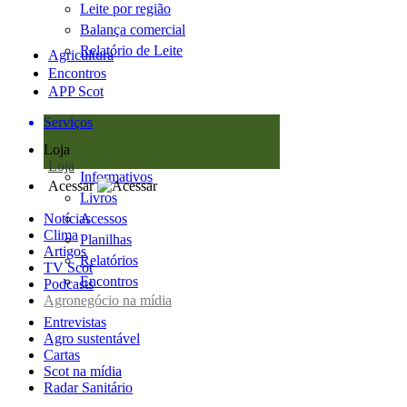
Leite por região
Balança comercial
Relatório de Leite
Agricultura
Encontros
APP Scot
Serviços
Loja
Loja
Informativos
Acessar
Livros
Notícias
Acessos
Clima
Planilhas
Artigos
Relatórios
TV Scot
Encontros
Podcasts
Agronegócio na mídia
Entrevistas
Agro sustentável
Cartas
Scot na mídia
Radar Sanitário