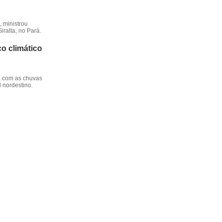
 ministrou
iralta, no Pará.
o climático
, com as chuvas
l nordestino.