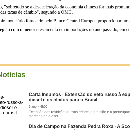
xo, "sobretudo se a desaceleração da economia chinesa for mais pronunci
es das taxas de câmbio", segundo a OMC.
poio monetário fornecido pelo Banco Central Europeu proporcionar um 
região com o menor crescimento em importações no ano passado, em co
Notícias
Carta Insumos - Extensão do veto russo à ex
diesel e os efeitos para o Brasil
6 ago. • 6h00
Extensão das restrições russas reforça a pressão e a preocupa
mercado de diesel.
Dia de Campo na Fazenda Pedra Roxa - A Sco