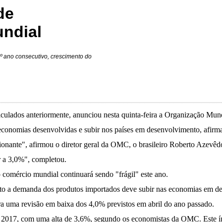
de
ndial
º ano consecutivo, crescimento do
lculados anteriormente, anunciou nesta quinta-feira a Organização M
economias desenvolvidas e subir nos países em desenvolvimento, afir
onante", afirmou o diretor geral da OMC, o brasileiro Roberto Azevêd
r a 3,0%", completou.
omércio mundial continuará sendo "frágil" este ano.
nto a demanda dos produtos importados deve subir nas economias em d
ra uma revisão em baixa dos 4,0% previstos em abril do ano passado.
2017, com uma alta de 3,6%, segundo os economistas da OMC. Este índ