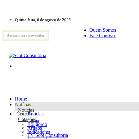
Quinta-feira, 6 de agosto de 2026
Quem Somos
Fale Conosco
Assine nossa newsletter
Home
Notícias
Notícias
Cotações
Notícias
Cotações
Clima
Boi gordo
Artigos
Indicadores
TV Scot Consultoria