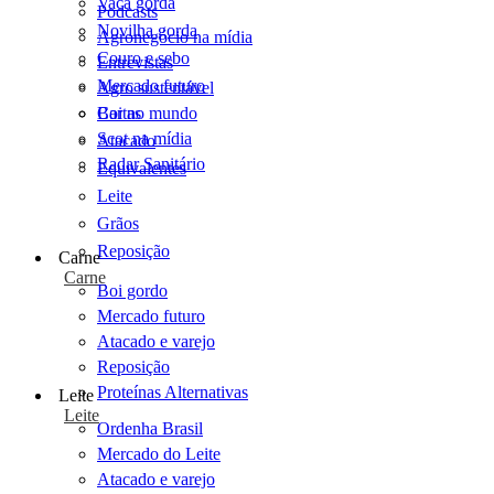
Vaca gorda
Podcasts
Novilha gorda
Agronegócio na mídia
Couro e sebo
Entrevistas
Mercado futuro
Agro sustentável
Cartas
Boi no mundo
Scot na mídia
Atacado
Radar Sanitário
Equivalentes
Leite
Grãos
Reposição
Carne
Carne
Boi gordo
Mercado futuro
Atacado e varejo
Reposição
Proteínas Alternativas
Leite
Leite
Ordenha Brasil
Mercado do Leite
Atacado e varejo