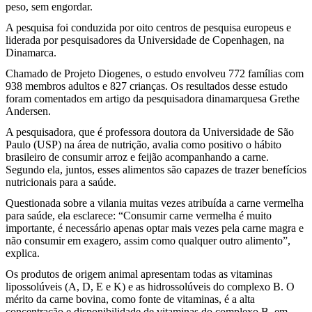
peso, sem engordar.
A pesquisa foi conduzida por oito centros de pesquisa europeus e
liderada por pesquisadores da Universidade de Copenhagen, na
Dinamarca.
Chamado de Projeto Diogenes, o estudo envolveu 772 famílias com
938 membros adultos e 827 crianças. Os resultados desse estudo
foram comentados em artigo da pesquisadora dinamarquesa Grethe
Andersen.
A pesquisadora, que é professora doutora da Universidade de São
Paulo (USP) na área de nutrição, avalia como positivo o hábito
brasileiro de consumir arroz e feijão acompanhando a carne.
Segundo ela, juntos, esses alimentos são capazes de trazer benefícios
nutricionais para a saúde.
Questionada sobre a vilania muitas vezes atribuída a carne vermelha
para saúde, ela esclarece: “Consumir carne vermelha é muito
importante, é necessário apenas optar mais vezes pela carne magra e
não consumir em exagero, assim como qualquer outro alimento”,
explica.
Os produtos de origem animal apresentam todas as vitaminas
lipossolúveis (A, D, E e K) e as hidrossolúveis do complexo B. O
mérito da carne bovina, como fonte de vitaminas, é a alta
concentração e disponibilidade de vitaminas do complexo B, em