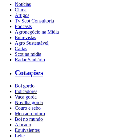
Notícias
Clima
Artigos
Tv Scot Consultoria
Podcasts
Agronegócio na Mídia
Entrevistas
Agro Sustentável
Cartas
Scot na mídia
Radar Sanitário
Cotações
Boi gordo
Indicadores
Vaca gorda
Novilha gorda
Couro e sebo
Mercado futuro
Boi no mundo
Atacado
Equivalentes
Leite