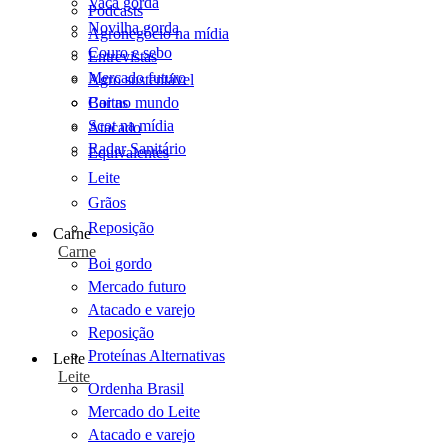
Vaca gorda
Podcasts
Novilha gorda
Agronegócio na mídia
Couro e sebo
Entrevistas
Mercado futuro
Agro sustentável
Cartas
Boi no mundo
Scot na mídia
Atacado
Radar Sanitário
Equivalentes
Leite
Grãos
Reposição
Carne
Carne
Boi gordo
Mercado futuro
Atacado e varejo
Reposição
Proteínas Alternativas
Leite
Leite
Ordenha Brasil
Mercado do Leite
Atacado e varejo