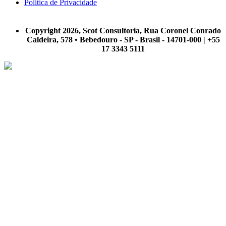
Política de Privacidade
A Scot Consultoria não se responsabiliza por negócios realizados a partir das informações contidas em
nosso site.
Copyright 2026, Scot Consultoria, Rua Coronel Conrado
Caldeira, 578 • Bebedouro - SP - Brasil - 14701-000 | +55
17 3343 5111