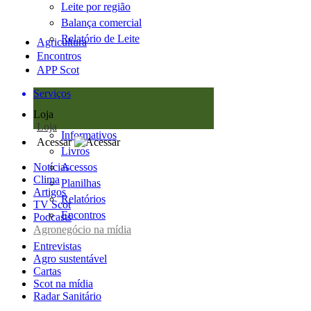
Leite por região
Balança comercial
Relatório de Leite
Agricultura
Encontros
APP Scot
Serviços
Loja
Loja
Informativos
Acessar
Livros
Notícias
Acessos
Clima
Planilhas
Artigos
Relatórios
TV Scot
Encontros
Podcasts
Agronegócio na mídia
Entrevistas
Agro sustentável
Cartas
Scot na mídia
Radar Sanitário