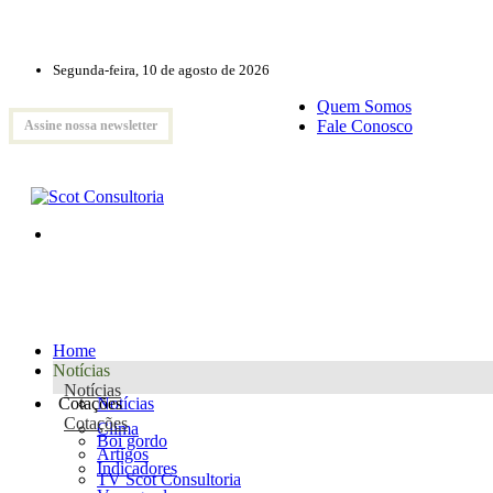
Segunda-feira, 10 de agosto de 2026
Quem Somos
Fale Conosco
Assine nossa newsletter
Home
Notícias
Notícias
Cotações
Notícias
Cotações
Clima
Boi gordo
Artigos
Indicadores
TV Scot Consultoria