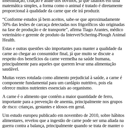
inseminação, criação e abate dos bovinos, já que falamos em uma
matemática simples, a forma como o animal é tratado é diretamente
proporcional à qualidade da carne que ele irá produzir.
“Conforme estudos já bem aceitos, sabe-se que aproximadamente
50% das lesões de carcaça detectadas nos frigoríficos são originadas
na fase de produção e de transporte”, afirma Tiago Arantes, médico
veterinário e gerente de produto da Intervet/Schering-Plough Animal
Health.
Estas e outras questões são importantes para manter a qualidade da
carne ao chegar ao consumidor final, já que muito se discute a
respeito dos benefícios da carne vermelha na saúde humana,
principalmente para aqueles que querem levar uma alimentação
saudável.
Muitas vezes rotulada como alimento prejudicial à saúde, a carne é
componente fundamental para um cardápio nutritivo, pois ela
oferece muitos nutrientes essenciais ao organismo.
A carne é o alimento que contém a maior quantidade de ferro,
importante para a prevenção de anemia, principalmente nos grupos
de risco: crianças, gestantes e idosos em geral.
Um estudo europeu publicado em novembro de 2010, sobre hábitos
alimentares, revelou que a ingestão de carne pode ser uma aliada na
guerra contra a balança, principalmente quando se trata de manter o