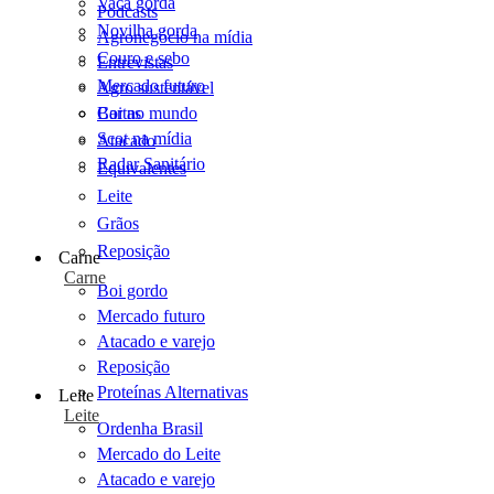
Vaca gorda
Podcasts
Novilha gorda
Agronegócio na mídia
Couro e sebo
Entrevistas
Mercado futuro
Agro sustentável
Cartas
Boi no mundo
Scot na mídia
Atacado
Radar Sanitário
Equivalentes
Leite
Grãos
Reposição
Carne
Carne
Boi gordo
Mercado futuro
Atacado e varejo
Reposição
Proteínas Alternativas
Leite
Leite
Ordenha Brasil
Mercado do Leite
Atacado e varejo