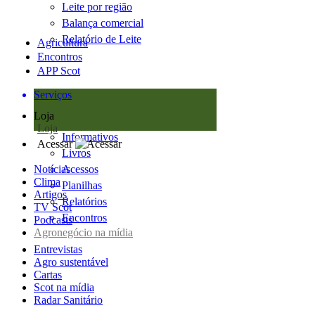
Leite por região
Balança comercial
Relatório de Leite
Agricultura
Encontros
APP Scot
Serviços
Loja
Loja
Informativos
Acessar
Livros
Notícias
Acessos
Clima
Planilhas
Artigos
Relatórios
TV Scot
Encontros
Podcasts
Agronegócio na mídia
Entrevistas
Agro sustentável
Cartas
Scot na mídia
Radar Sanitário