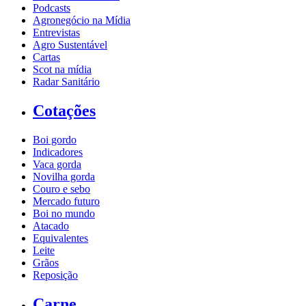
Podcasts
Agronegócio na Mídia
Entrevistas
Agro Sustentável
Cartas
Scot na mídia
Radar Sanitário
Cotações
Boi gordo
Indicadores
Vaca gorda
Novilha gorda
Couro e sebo
Mercado futuro
Boi no mundo
Atacado
Equivalentes
Leite
Grãos
Reposição
Carne