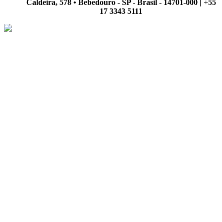
Caldeira, 578 • Bebedouro - SP - Brasil - 14701-000 | +55
17 3343 5111