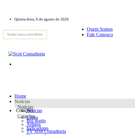
Quinta-feira, 6 de agosto de 2026
Quem Somos
Fale Conosco
Assine nossa newsletter
Home
Notícias
Notícias
Cotações
Notícias
Cotações
Clima
Boi gordo
Artigos
Indicadores
TV Scot Consultoria