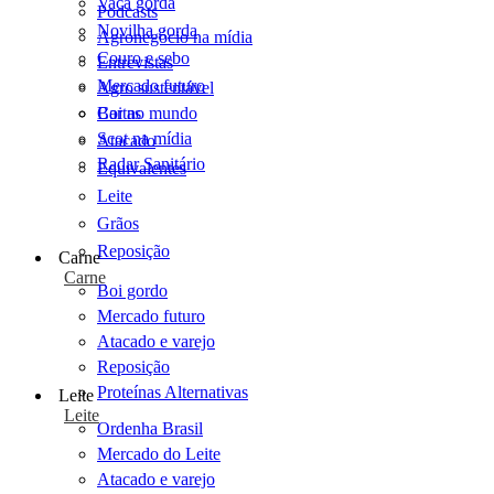
Vaca gorda
Podcasts
Novilha gorda
Agronegócio na mídia
Couro e sebo
Entrevistas
Mercado futuro
Agro sustentável
Cartas
Boi no mundo
Scot na mídia
Atacado
Radar Sanitário
Equivalentes
Leite
Grãos
Reposição
Carne
Carne
Boi gordo
Mercado futuro
Atacado e varejo
Reposição
Proteínas Alternativas
Leite
Leite
Ordenha Brasil
Mercado do Leite
Atacado e varejo