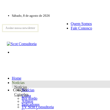
Sábado, 8 de agosto de 2026
Quem Somos
Fale Conosco
Assine nossa newsletter
Home
Notícias
Notícias
Cotações
Notícias
Cotações
Clima
Boi gordo
Artigos
Indicadores
TV Scot Consultoria