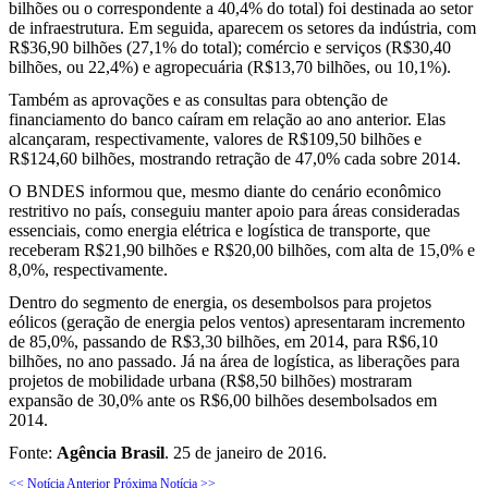
bilhões ou o correspondente a 40,4% do total) foi destinada ao setor
de infraestrutura. Em seguida, aparecem os setores da indústria, com
R$36,90 bilhões (27,1% do total); comércio e serviços (R$30,40
bilhões, ou 22,4%) e agropecuária (R$13,70 bilhões, ou 10,1%).
Também as aprovações e as consultas para obtenção de
financiamento do banco caíram em relação ao ano anterior. Elas
alcançaram, respectivamente, valores de R$109,50 bilhões e
R$124,60 bilhões, mostrando retração de 47,0% cada sobre 2014.
O BNDES informou que, mesmo diante do cenário econômico
restritivo no país, conseguiu manter apoio para áreas consideradas
essenciais, como energia elétrica e logística de transporte, que
receberam R$21,90 bilhões e R$20,00 bilhões, com alta de 15,0% e
8,0%, respectivamente.
Dentro do segmento de energia, os desembolsos para projetos
eólicos (geração de energia pelos ventos) apresentaram incremento
de 85,0%, passando de R$3,30 bilhões, em 2014, para R$6,10
bilhões, no ano passado. Já na área de logística, as liberações para
projetos de mobilidade urbana (R$8,50 bilhões) mostraram
expansão de 30,0% ante os R$6,00 bilhões desembolsados em
2014.
Fonte:
Agência Brasil
. 25 de janeiro de 2016.
<< Notícia Anterior
Próxima Notícia >>