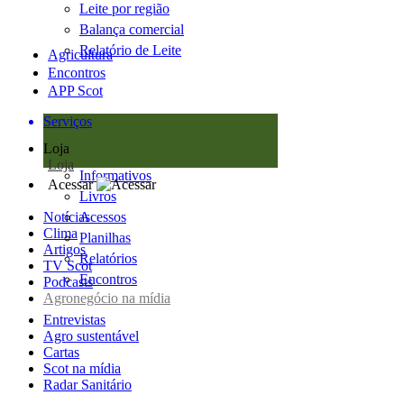
Leite por região
Balança comercial
Relatório de Leite
Agricultura
Encontros
APP Scot
Serviços
Loja
Loja
Informativos
Acessar
Livros
Notícias
Acessos
Clima
Planilhas
Artigos
Relatórios
TV Scot
Encontros
Podcasts
Agronegócio na mídia
Entrevistas
Agro sustentável
Cartas
Scot na mídia
Radar Sanitário