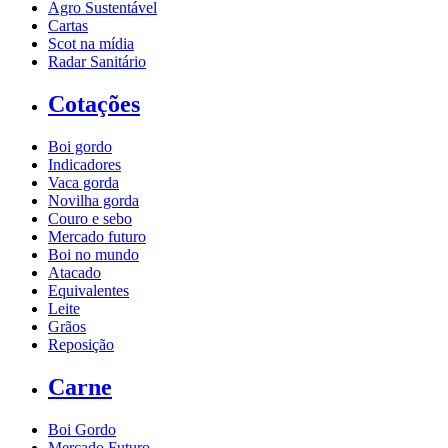
Agro Sustentável
Cartas
Scot na mídia
Radar Sanitário
Cotações
Boi gordo
Indicadores
Vaca gorda
Novilha gorda
Couro e sebo
Mercado futuro
Boi no mundo
Atacado
Equivalentes
Leite
Grãos
Reposição
Carne
Boi Gordo
Mercado Futuro