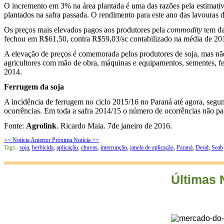
O incremento em 3% na área plantada é uma das razões pela estimativ
plantados na safra passada. O rendimento para este ano das lavouras d
Os preços mais elevados pagos aos produtores pela
commodity
tem da
fechou em R$61,50, contra R$59,03/sc contabilizado na média de 2014.
A elevação de preços é comemorada pelos produtores de soja, mas não 
agricultores com mão de obra, máquinas e equipamentos, sementes, fe
2014.
Ferrugem da soja
A incidência de ferrugem no ciclo 2015/16 no Paraná até agora, seg
ocorrências. Em toda a safra 2014/15 o número de ocorrências não p
Fonte:
Agrolink
.
Ricardo Maia. 7
de janeiro de 2016.
<< Notícia Anterior
Próxima Notícia >>
Tags:
soja
,
herbicida
,
aplicação
,
chuvas
,
interrupção
,
janela de aplicação
,
Paraná
,
Deral
,
Seab
Últimas 