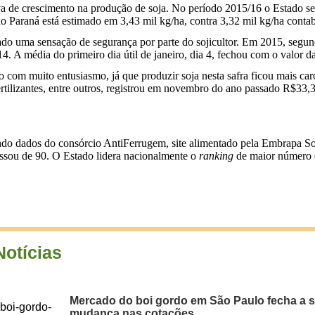
a de crescimento na produção de soja. No período 2015/16 o Estado se
o Paraná está estimado em 3,43 mil kg/ha, contra 3,32 mil kg/ha contabi
do uma sensação de segurança por parte do sojicultor. Em 2015, segund
 A média do primeiro dia útil de janeiro, dia 4, fechou com o valor d
com muito entusiasmo, já que produzir soja nesta safra ficou mais car
rtilizantes, entre outros, registrou em novembro do ano passado R$33
undo dados do consórcio AntiFerrugem, site alimentado pela Embrapa 
assou de 90. O Estado lidera nacionalmente o
ranking
de maior número d
Notícias
Mercado do boi gordo em São Paulo fecha a
mudança nas cotações