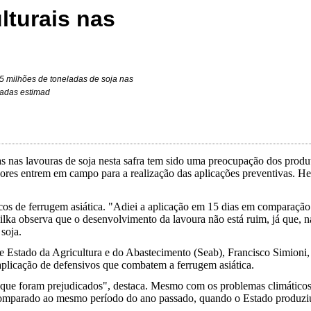
lturais nas
5 milhões de toneladas de soja nas
ladas estimad
olas nas lavouras de soja nesta safra tem sido uma preocupação dos pro
ores entrem em campo para a realização das aplicações preventivas. He
cos de ferrugem asiática. "Adiei a aplicação em 15 dias em comparação
a observa que o desenvolvimento da lavoura não está ruim, já que, na
 soja.
 Estado da Agricultura e do Abastecimento (Seab), Francisco Simioni, 
aplicação de defensivos que combatem a ferrugem asiática.
is que foram prejudicados", destaca. Mesmo com os problemas climáticos
 comparado ao mesmo período do ano passado, quando o Estado produziu