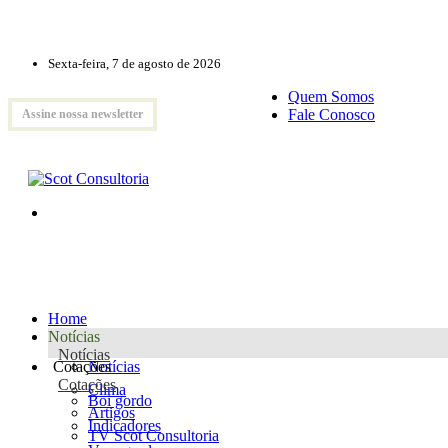
Sexta-feira, 7 de agosto de 2026
Quem Somos
Fale Conosco
Assine nossa newsletter
Home
Notícias
Notícias
Cotações
Notícias
Cotações
Clima
Boi gordo
Artigos
Indicadores
TV Scot Consultoria