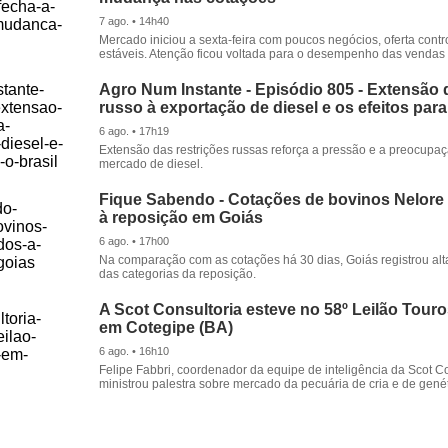
7 ago. • 14h40
Mercado iniciou a sexta-feira com poucos negócios, oferta cont
estáveis. Atenção ficou voltada para o desempenho das vendas d
Agro Num Instante - Episódio 805 - Extensão 
russo à exportação de diesel e os efeitos para
6 ago. • 17h19
Extensão das restrições russas reforça a pressão e a preocupa
mercado de diesel.
Fique Sabendo - Cotações de bovinos Nelore
à reposição em Goiás
6 ago. • 17h00
Na comparação com as cotações há 30 dias, Goiás registrou alt
das categorias da reposição.
A Scot Consultoria esteve no 58º Leilão Tour
em Cotegipe (BA)
6 ago. • 16h10
Felipe Fabbri, coordenador da equipe de inteligência da Scot Co
ministrou palestra sobre mercado da pecuária de cria e de genét