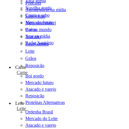
Vaca gorda
Podcasts
Novilha gorda
Agronegócio na mídia
Couro e sebo
Entrevistas
Mercado futuro
Agro sustentável
Cartas
Boi no mundo
Scot na mídia
Atacado
Radar Sanitário
Equivalentes
Leite
Grãos
Reposição
Carne
Carne
Boi gordo
Mercado futuro
Atacado e varejo
Reposição
Proteínas Alternativas
Leite
Leite
Ordenha Brasil
Mercado do Leite
Atacado e varejo