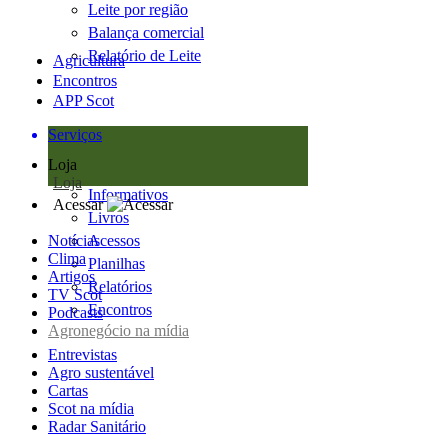
Leite por região
Balança comercial
Relatório de Leite
Agricultura
Encontros
APP Scot
Serviços
Loja
Loja
Informativos
Acessar
Livros
Notícias
Acessos
Clima
Planilhas
Artigos
Relatórios
TV Scot
Encontros
Podcasts
Agronegócio na mídia
Entrevistas
Agro sustentável
Cartas
Scot na mídia
Radar Sanitário