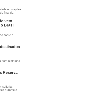
rolada e cotações
o final de.
do veto
 o Brasil
ção sobre o
 destinados
a para a maioria
os Reserva
nsultoria,
ica durante o.