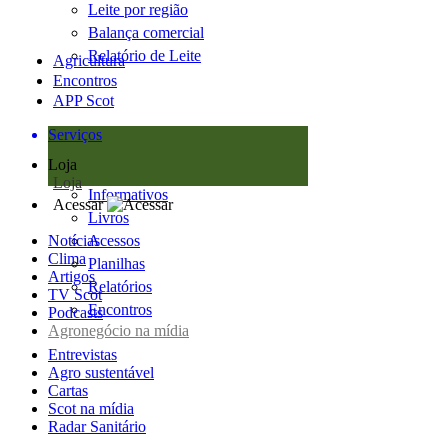
Leite por região
Balança comercial
Relatório de Leite
Agricultura
Encontros
APP Scot
Serviços
Loja
Loja
Informativos
Acessar
Livros
Notícias
Acessos
Clima
Planilhas
Artigos
Relatórios
TV Scot
Encontros
Podcasts
Agronegócio na mídia
Entrevistas
Agro sustentável
Cartas
Scot na mídia
Radar Sanitário