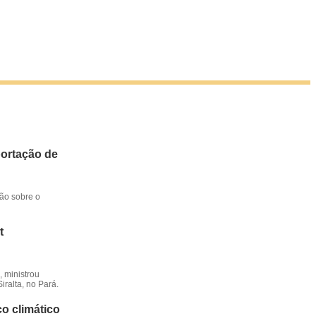
portação de
ção sobre o
t
 ministrou
iralta, no Pará.
o climático