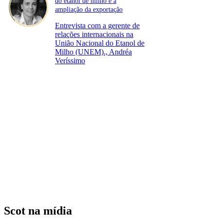
do etanol de milho e a
ampliação da exportação
Entrevista com a gerente de
relações internacionais na
União Nacional do Etanol de
Milho (UNEM)., Andréa
Veríssimo
Scot na mídia