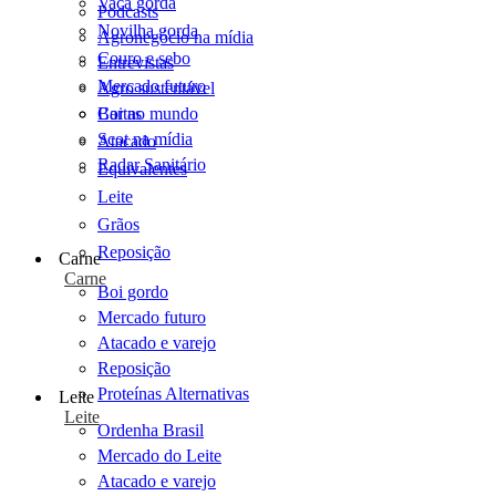
Vaca gorda
Podcasts
Novilha gorda
Agronegócio na mídia
Couro e sebo
Entrevistas
Mercado futuro
Agro sustentável
Cartas
Boi no mundo
Scot na mídia
Atacado
Radar Sanitário
Equivalentes
Leite
Grãos
Reposição
Carne
Carne
Boi gordo
Mercado futuro
Atacado e varejo
Reposição
Proteínas Alternativas
Leite
Leite
Ordenha Brasil
Mercado do Leite
Atacado e varejo