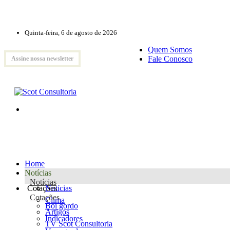
Quinta-feira, 6 de agosto de 2026
Quem Somos
Fale Conosco
Assine nossa newsletter
Home
Notícias
Notícias
Cotações
Notícias
Cotações
Clima
Boi gordo
Artigos
Indicadores
TV Scot Consultoria