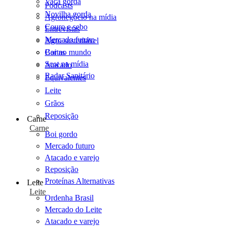
Vaca gorda
Podcasts
Novilha gorda
Agronegócio na mídia
Couro e sebo
Entrevistas
Mercado futuro
Agro sustentável
Cartas
Boi no mundo
Scot na mídia
Atacado
Radar Sanitário
Equivalentes
Leite
Grãos
Reposição
Carne
Carne
Boi gordo
Mercado futuro
Atacado e varejo
Reposição
Proteínas Alternativas
Leite
Leite
Ordenha Brasil
Mercado do Leite
Atacado e varejo