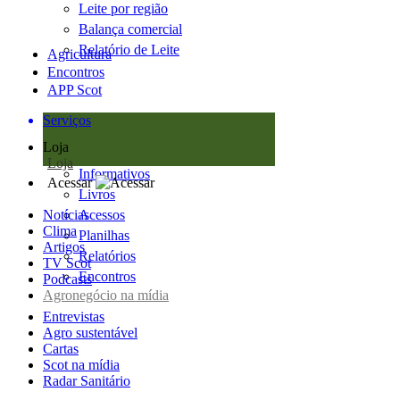
Leite por região
Balança comercial
Relatório de Leite
Agricultura
Encontros
APP Scot
Serviços
Loja
Loja
Informativos
Acessar
Livros
Notícias
Acessos
Clima
Planilhas
Artigos
Relatórios
TV Scot
Encontros
Podcasts
Agronegócio na mídia
Entrevistas
Agro sustentável
Cartas
Scot na mídia
Radar Sanitário