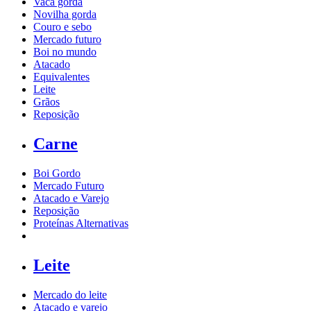
Vaca gorda
Novilha gorda
Couro e sebo
Mercado futuro
Boi no mundo
Atacado
Equivalentes
Leite
Grãos
Reposição
Carne
Boi Gordo
Mercado Futuro
Atacado e Varejo
Reposição
Proteínas Alternativas
Leite
Mercado do leite
Atacado e varejo