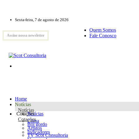
Sexta-feira, 7 de agosto de 2026
Quem Somos
Fale Conosco
Assine nossa newsletter
Home
Notícias
Notícias
Cotações
Notícias
Cotações
Clima
Boi gordo
Artigos
Indicadores
TV Scot Consultoria