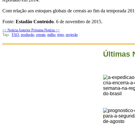
Com relação aos estoques globais de cereais ao fim da temporada 2015
Fonte:
Estadão
Conteúdo
. 6 de novembro de 2015.
<< Notícia Anterior
Próxima Notícia >>
Tags:
FAO
,
produção
,
cereais
,
milho
,
trigo
,
projeção
Últimas 