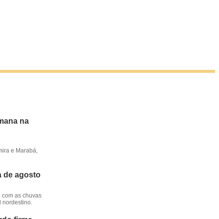
emana na
mira e Marabá,
a de agosto
, com as chuvas
l nordestino.