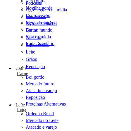
Vaca gorda
Podcasts
Novilha gorda
Agronegócio na mídia
Couro e sebo
Entrevistas
Mercado futuro
Agro sustentável
Cartas
Boi no mundo
Scot na mídia
Atacado
Radar Sanitário
Equivalentes
Leite
Grãos
Reposição
Carne
Carne
Boi gordo
Mercado futuro
Atacado e varejo
Reposição
Proteínas Alternativas
Leite
Leite
Ordenha Brasil
Mercado do Leite
Atacado e varejo