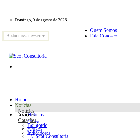
Domingo, 9 de agosto de 2026
Quem Somos
Fale Conosco
Assine nossa newsletter
Home
Notícias
Notícias
Cotações
Notícias
Cotações
Clima
Boi gordo
Artigos
Indicadores
TV Scot Consultoria