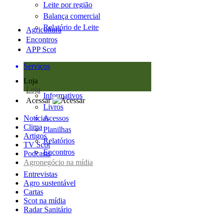
Leite por região
Balança comercial
Relatório de Leite
Agricultura
Encontros
APP Scot
Serviços
Loja
Loja
Informativos
Acessar
Livros
Notícias
Acessos
Clima
Planilhas
Artigos
Relatórios
TV Scot
Encontros
Podcasts
Agronegócio na mídia
Entrevistas
Agro sustentável
Cartas
Scot na mídia
Radar Sanitário