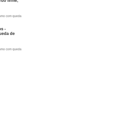
do firme,
mesmo com queda
s -
queda de
mesmo com queda