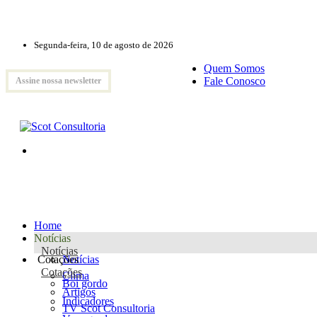
Segunda-feira, 10 de agosto de 2026
Quem Somos
Fale Conosco
Assine nossa newsletter
Home
Notícias
Notícias
Cotações
Notícias
Cotações
Clima
Boi gordo
Artigos
Indicadores
TV Scot Consultoria