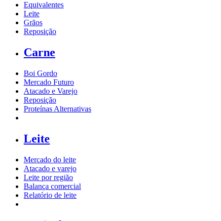
Equivalentes
Leite
Grãos
Reposição
Carne
Boi Gordo
Mercado Futuro
Atacado e Varejo
Reposição
Proteínas Alternativas
Leite
Mercado do leite
Atacado e varejo
Leite por região
Balança comercial
Relatório de leite