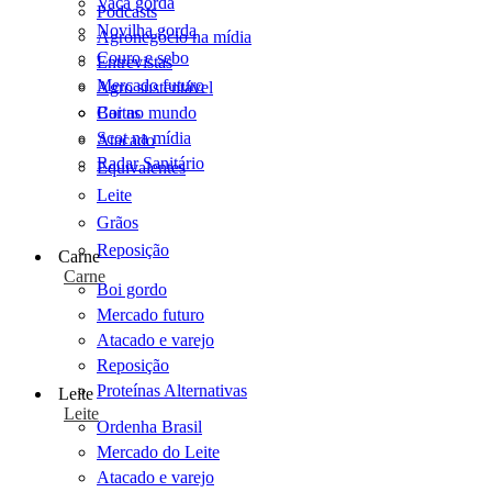
Vaca gorda
Podcasts
Novilha gorda
Agronegócio na mídia
Couro e sebo
Entrevistas
Mercado futuro
Agro sustentável
Cartas
Boi no mundo
Scot na mídia
Atacado
Radar Sanitário
Equivalentes
Leite
Grãos
Reposição
Carne
Carne
Boi gordo
Mercado futuro
Atacado e varejo
Reposição
Proteínas Alternativas
Leite
Leite
Ordenha Brasil
Mercado do Leite
Atacado e varejo