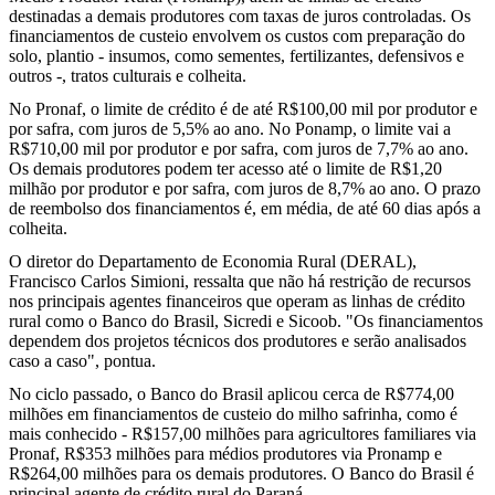
destinadas a demais produtores com taxas de juros controladas. Os
financiamentos de custeio envolvem os custos com preparação do
solo, plantio - insumos, como sementes, fertilizantes, defensivos e
outros -, tratos culturais e colheita.
No Pronaf, o limite de crédito é de até R$100,00 mil por produtor e
por safra, com juros de 5,5% ao ano. No Ponamp, o limite vai a
R$710,00 mil por produtor e por safra, com juros de 7,7% ao ano.
Os demais produtores podem ter acesso até o limite de R$1,20
milhão por produtor e por safra, com juros de 8,7% ao ano. O prazo
de reembolso dos financiamentos é, em média, de até 60 dias após a
colheita.
O diretor do Departamento de Economia Rural (DERAL),
Francisco Carlos Simioni, ressalta que não há restrição de recursos
nos principais agentes financeiros que operam as linhas de crédito
rural como o Banco do Brasil, Sicredi e Sicoob. "Os financiamentos
dependem dos projetos técnicos dos produtores e serão analisados
caso a caso", pontua.
No ciclo passado, o Banco do Brasil aplicou cerca de R$774,00
milhões em financiamentos de custeio do milho safrinha, como é
mais conhecido - R$157,00 milhões para agricultores familiares via
Pronaf, R$353 milhões para médios produtores via Pronamp e
R$264,00 milhões para os demais produtores. O Banco do Brasil é
principal agente de crédito rural do Paraná.