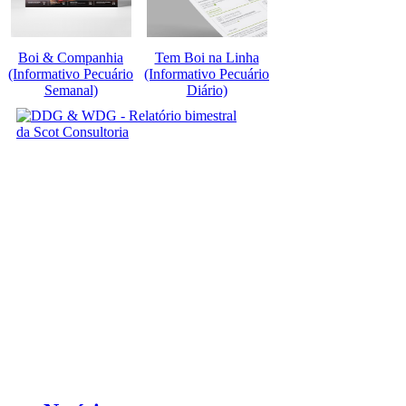
Boi & Companhia
Tem Boi na Linha
(Informativo Pecuário
(Informativo Pecuário
Semanal)
Diário)