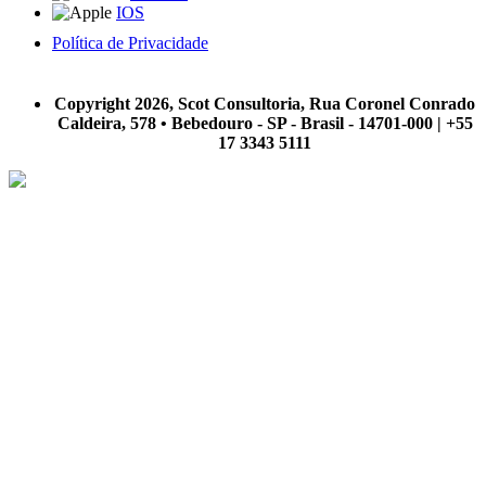
IOS
Política de Privacidade
A Scot Consultoria não se responsabiliza por negócios realizados a partir das informações contidas em
nosso site.
Copyright 2026, Scot Consultoria, Rua Coronel Conrado
Caldeira, 578 • Bebedouro - SP - Brasil - 14701-000 | +55
17 3343 5111