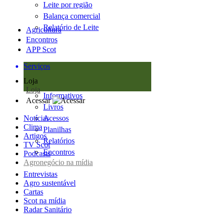
Leite por região
Balança comercial
Relatório de Leite
Agricultura
Encontros
APP Scot
Serviços
Loja
Loja
Informativos
Acessar
Livros
Notícias
Acessos
Clima
Planilhas
Artigos
Relatórios
TV Scot
Encontros
Podcasts
Agronegócio na mídia
Entrevistas
Agro sustentável
Cartas
Scot na mídia
Radar Sanitário