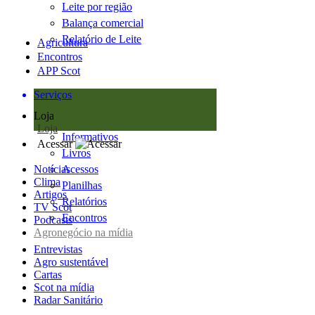
Leite por região
Balança comercial
Relatório de Leite
Agricultura
Encontros
APP Scot
Serviços
Loja
Loja
Informativos
Acessar
Livros
Notícias
Acessos
Clima
Planilhas
Artigos
Relatórios
TV Scot
Encontros
Podcasts
Agronegócio na mídia
Entrevistas
Agro sustentável
Cartas
Scot na mídia
Radar Sanitário