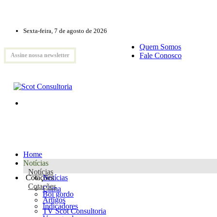
Sexta-feira, 7 de agosto de 2026
Quem Somos
Fale Conosco
Assine nossa newsletter
Home
Notícias
Notícias
Cotações
Notícias
Cotações
Clima
Boi gordo
Artigos
Indicadores
TV Scot Consultoria