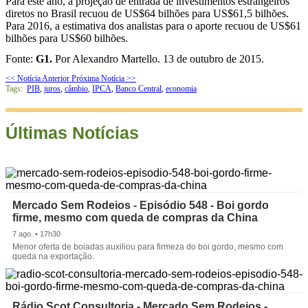
Para este ano, a projeção de entrada de investimentos estrangeiros
diretos no Brasil recuou de US$64 bilhões para US$61,5 bilhões.
Para 2016, a estimativa dos analistas para o aporte recuou de US$61
bilhões para US$60 bilhões.
Fonte:
G1.
Por Alexandro Martello. 13 de outubro de 2015.
<< Notícia Anterior
Próxima Notícia >>
Tags:
PIB
,
juros
,
câmbio
,
IPCA
,
Banco Central
,
economia
Últimas Notícias
Mercado Sem Rodeios - Episódio 548 - Boi gordo
firme, mesmo com queda de compras da China
7 ago. • 17h30
Menor oferta de boiadas auxiliou para firmeza do boi gordo, mesmo com
queda na exportação.
Rádio Scot Consultoria - Mercado Sem Rodeios -