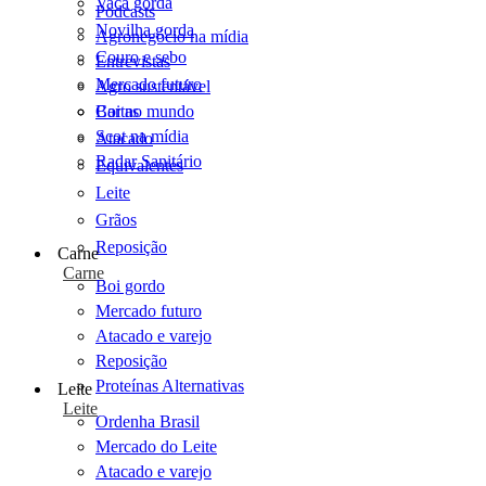
Vaca gorda
Podcasts
Novilha gorda
Agronegócio na mídia
Couro e sebo
Entrevistas
Mercado futuro
Agro sustentável
Cartas
Boi no mundo
Scot na mídia
Atacado
Radar Sanitário
Equivalentes
Leite
Grãos
Reposição
Carne
Carne
Boi gordo
Mercado futuro
Atacado e varejo
Reposição
Proteínas Alternativas
Leite
Leite
Ordenha Brasil
Mercado do Leite
Atacado e varejo