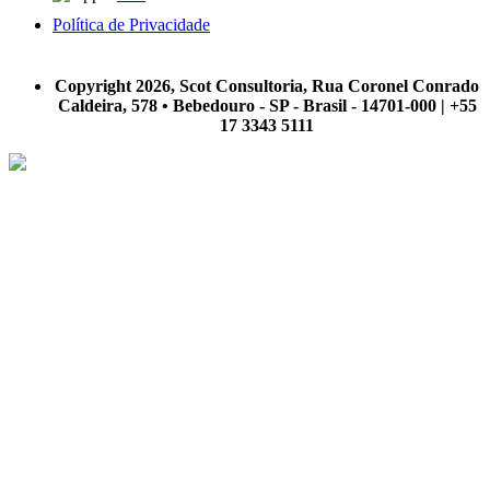
Política de Privacidade
A Scot Consultoria não se responsabiliza por negócios realizados a partir das informações contidas em
nosso site.
Copyright 2026, Scot Consultoria, Rua Coronel Conrado
Caldeira, 578 • Bebedouro - SP - Brasil - 14701-000 | +55
17 3343 5111