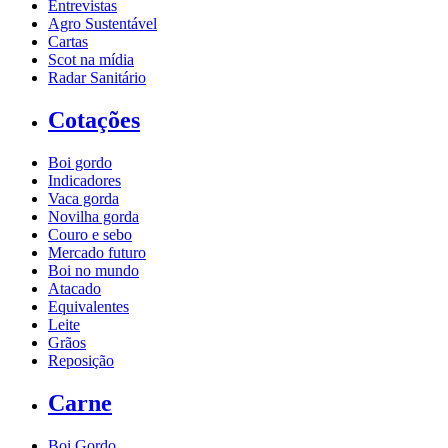
Entrevistas
Agro Sustentável
Cartas
Scot na mídia
Radar Sanitário
Cotações
Boi gordo
Indicadores
Vaca gorda
Novilha gorda
Couro e sebo
Mercado futuro
Boi no mundo
Atacado
Equivalentes
Leite
Grãos
Reposição
Carne
Boi Gordo