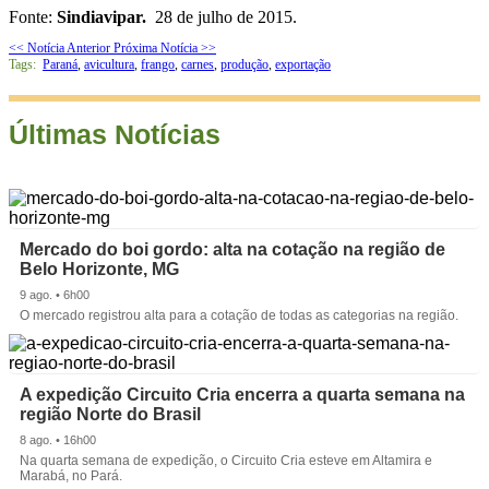
Fonte:
Sindiavipar.
28 de julho de 2015.
<< Notícia Anterior
Próxima Notícia >>
Tags:
Paraná
,
avicultura
,
frango
,
carnes
,
produção
,
exportação
Últimas Notícias
Mercado do boi gordo: alta na cotação na região de
Belo Horizonte, MG
9 ago. • 6h00
O mercado registrou alta para a cotação de todas as categorias na região.
A expedição Circuito Cria encerra a quarta semana na
região Norte do Brasil
8 ago. • 16h00
Na quarta semana de expedição, o Circuito Cria esteve em Altamira e
Marabá, no Pará.