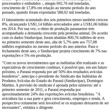
processados e embutidos -, atingiu 692,76 mil toneladas,
crescimento de 17,8% em relação ao mesmo período do ano
passado, quando foram exportadas 588,02 mil toneladas.
O faturamento acumulado dos seis primeiros meses também cresceu
8%, alcançando US$1,14 bilhão arrecadados ante a US$1,06 bilhão
em 2014. Por sua vez, o ritmo de produção paranaense tem
acompanhado a demanda crescente pela proteína animal. De acordo
com os dados Sindiavipar, foram abatidas 800,76 milhões de aves
no primeiro semestre deste ano, alta de 5,7% ante aos 757,08
milhões registrados no mesmo período do ano anterior. Para o
fechamento deste ano, o Sindiavipar projeta crescimento de 7% nas
exportações e 5% em produção.
"Com os novos investimentos que as indústrias têm realizado e as
expectativas de crescimento contínuo, é possível que, em um futuro
próximo, o Paraná responda por até 50% dos resultados avícolas
brasileiros", antecipa o presidente do Sindicato das Indústrias de
Produtos Avícolas do Estado do Paraná (Sindiavipar), Domingos
Martins. A previsão do sindicato é apoiada pelos números: até o
primeiro semestre de 2011, o Paraná respondia por
aproximadamente 24% das exportações avícolas brasileiras. "A
avicultura faz a sua parte e gera crescimento, empregos e renda. A
perspectiva certamente será favorável se os reajustes deixarem de ser
incessantes", enfatiza o dirigente.