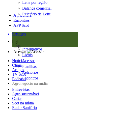
Leite por região
Balança comercial
Relatório de Leite
Agricultura
Encontros
APP Scot
Serviços
Loja
Loja
Informativos
Acessar
Livros
Notícias
Acessos
Clima
Planilhas
Artigos
Relatórios
TV Scot
Encontros
Podcasts
Agronegócio na mídia
Entrevistas
Agro sustentável
Cartas
Scot na mídia
Radar Sanitário