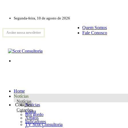
Segunda-feira, 10 de agosto de 2026
Quem Somos
Fale Conosco
Assine nossa newsletter
Home
Notícias
Notícias
Cotações
Notícias
Cotações
Clima
Boi gordo
Artigos
Indicadores
TV Scot Consultoria