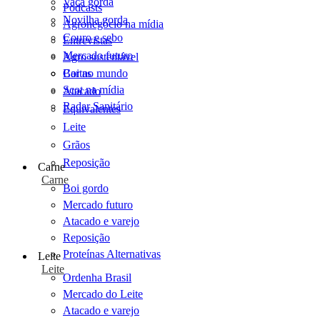
Vaca gorda
Podcasts
Novilha gorda
Agronegócio na mídia
Couro e sebo
Entrevistas
Mercado futuro
Agro sustentável
Cartas
Boi no mundo
Scot na mídia
Atacado
Radar Sanitário
Equivalentes
Leite
Grãos
Reposição
Carne
Carne
Boi gordo
Mercado futuro
Atacado e varejo
Reposição
Proteínas Alternativas
Leite
Leite
Ordenha Brasil
Mercado do Leite
Atacado e varejo