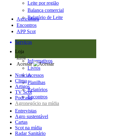
Leite por região
Balança comercial
Relatório de Leite
Agricultura
Encontros
APP Scot
Serviços
Loja
Loja
Informativos
Acessar
Livros
Notícias
Acessos
Clima
Planilhas
Artigos
Relatórios
TV Scot
Encontros
Podcasts
Agronegócio na mídia
Entrevistas
Agro sustentável
Cartas
Scot na mídia
Radar Sanitário