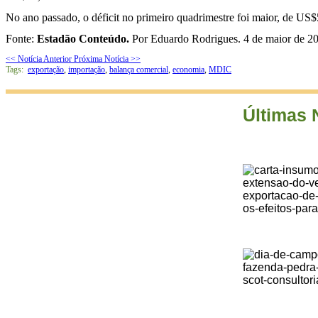
No ano passado, o déficit no primeiro quadrimestre foi maior, de US$
Fonte:
Estadão Conteúdo.
Por Eduardo Rodrigues. 4 de maior de 2
<< Notícia Anterior
Próxima Notícia >>
Tags:
exportação
,
importação
,
balança comercial
,
economia
,
MDIC
Últimas 