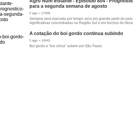
Agro Num Instante - Episódio 804 - Prognóstic
para a segunda semana de agosto
5 ago. • 17h00
Semana será marcada por tempo seco em grande parte do país
significativas concentradas na Região Sul e em trechos do litora
A cotação do boi gordo continua subindo
5 ago. • 14h42
Boi gordo e “boi china” sobem em São Paulo.