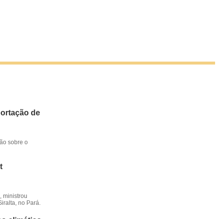
portação de
ção sobre o
t
 ministrou
iralta, no Pará.