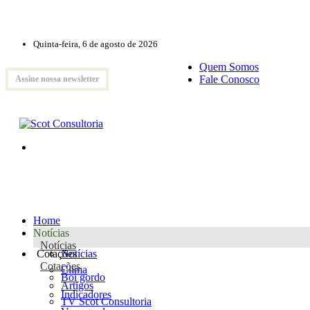
Quinta-feira, 6 de agosto de 2026
Quem Somos
Fale Conosco
Assine nossa newsletter
Home
Notícias
Notícias
Cotações
Notícias
Cotações
Clima
Boi gordo
Artigos
Indicadores
TV Scot Consultoria