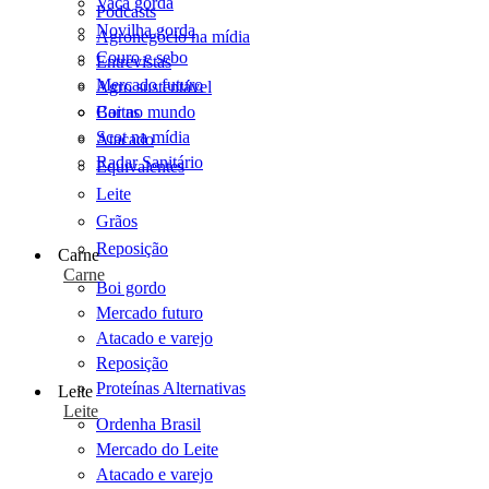
Vaca gorda
Podcasts
Novilha gorda
Agronegócio na mídia
Couro e sebo
Entrevistas
Mercado futuro
Agro sustentável
Cartas
Boi no mundo
Scot na mídia
Atacado
Radar Sanitário
Equivalentes
Leite
Grãos
Reposição
Carne
Carne
Boi gordo
Mercado futuro
Atacado e varejo
Reposição
Proteínas Alternativas
Leite
Leite
Ordenha Brasil
Mercado do Leite
Atacado e varejo