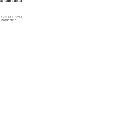
o climático
, com as chuvas
l nordestino.