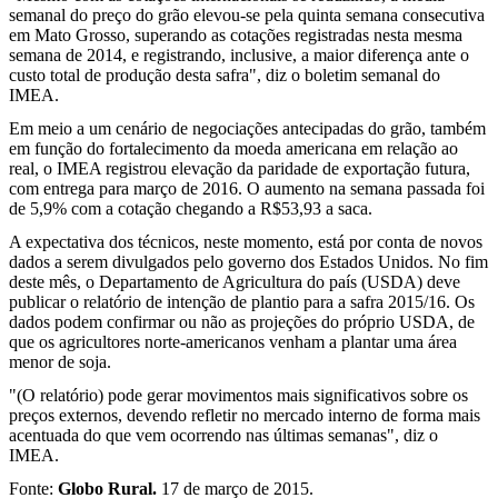
semanal do preço do grão elevou-se pela quinta semana consecutiva
em Mato Grosso, superando as cotações registradas nesta mesma
semana de 2014, e registrando, inclusive, a maior diferença ante o
custo total de produção desta safra", diz o boletim semanal do
IMEA.
Em meio a um cenário de negociações antecipadas do grão, também
em função do fortalecimento da moeda americana em relação ao
real, o IMEA registrou elevação da paridade de exportação futura,
com entrega para março de 2016. O aumento na semana passada foi
de 5,9% com a cotação chegando a R$53,93 a saca.
A expectativa dos técnicos, neste momento, está por conta de novos
dados a serem divulgados pelo governo dos Estados Unidos. No fim
deste mês, o Departamento de Agricultura do país (USDA) deve
publicar o relatório de intenção de plantio para a safra 2015/16. Os
dados podem confirmar ou não as projeções do próprio USDA, de
que os agricultores norte-americanos venham a plantar uma área
menor de soja.
"(O relatório) pode gerar movimentos mais significativos sobre os
preços externos, devendo refletir no mercado interno de forma mais
acentuada do que vem ocorrendo nas últimas semanas", diz o
IMEA.
Fonte:
Globo Rural.
17 de março de 2015.