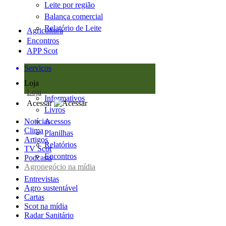
Leite por região
Balança comercial
Relatório de Leite
Agricultura
Encontros
APP Scot
Serviços
Loja
Loja
Informativos
Acessar
Livros
Notícias
Acessos
Clima
Planilhas
Artigos
Relatórios
TV Scot
Encontros
Podcasts
Agronegócio na mídia
Entrevistas
Agro sustentável
Cartas
Scot na mídia
Radar Sanitário