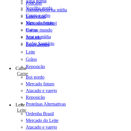
Vaca gorda
Podcasts
Novilha gorda
Agronegócio na mídia
Couro e sebo
Entrevistas
Mercado futuro
Agro sustentável
Cartas
Boi no mundo
Scot na mídia
Atacado
Radar Sanitário
Equivalentes
Leite
Grãos
Reposição
Carne
Carne
Boi gordo
Mercado futuro
Atacado e varejo
Reposição
Proteínas Alternativas
Leite
Leite
Ordenha Brasil
Mercado do Leite
Atacado e varejo