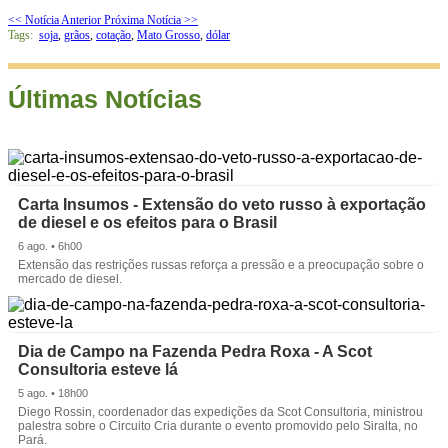
<< Notícia Anterior
Próxima Notícia >>
Tags:
soja
,
grãos
,
cotação
,
Mato Grosso
,
dólar
Últimas Notícias
Carta Insumos - Extensão do veto russo à exportação
de diesel e os efeitos para o Brasil
6 ago. • 6h00
Extensão das restrições russas reforça a pressão e a preocupação sobre o
mercado de diesel.
Dia de Campo na Fazenda Pedra Roxa - A Scot
Consultoria esteve lá
5 ago. • 18h00
Diego Rossin, coordenador das expedições da Scot Consultoria, ministrou
palestra sobre o Circuito Cria durante o evento promovido pelo Siralta, no
Pará.