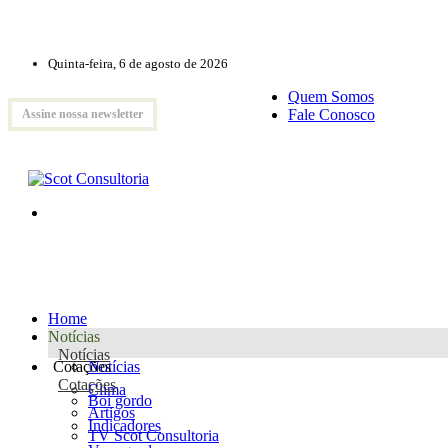
Quinta-feira, 6 de agosto de 2026
Quem Somos
Fale Conosco
Assine nossa newsletter
Home
Notícias
Notícias
Cotações
Notícias
Cotações
Clima
Boi gordo
Artigos
Indicadores
TV Scot Consultoria